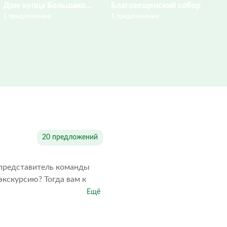
Дом купца Большакова
Благовещенский собор
1 предложение
1 предложение
1 
20 предложений
и представитель команды
экскурсию? Тогда вам к
Ещё