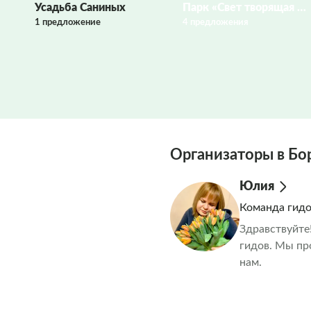
Усадьба Саниных
Парк «Свет творящая Текижа»
1 предложение
4 предложения
Организаторы в Бо
Юлия
Команда гид
Здравствуйте
гидов. Мы пр
нам.