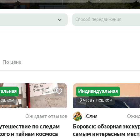
Способ передвижения
По цене
альная
Индивидуальная
Пешком
3 часа
Пешком
Ожидает отзывов
Юлия
Ожид
путешествие по следам
Боровск: обзорная экску
ого и тайнам космоса
самым интересным мест