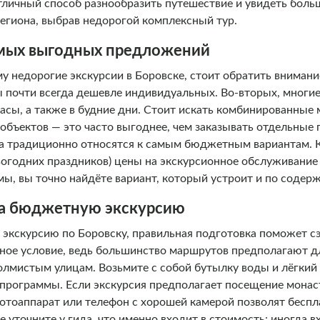
отличный способ разнообразить путешествие и увидеть боль
егиона, выбрав недорогой комплексный тур.
амых выгодных предложений
 недорогие экскурсии в Боровске, стоит обратить внимани
ы почти всегда дешевле индивидуальных. Во-вторых, многи
часы, а также в будние дни. Стоит искать комбинированные
 объектов — это часто выгоднее, чем заказывать отдельны
да традиционно относятся к самым бюджетным вариантам. Кр
вогодних праздников) цены на экскурсионное обслуживание
ы, вы точно найдёте вариант, который устроит и по содерж
 на бюджетную экскурсию
 экскурсию по Боровску, правильная подготовка поможет с
ьное условие, ведь большинство маршрутов предполагают 
олмистым улицам. Возьмите с собой бутылку воды и лёгкий 
ар программы. Если экскурсия предполагает посещение мон
Фотоаппарат или телефон с хорошей камерой позволят беспл
ее уточните у гида, что именно входит в стоимость: иногда 