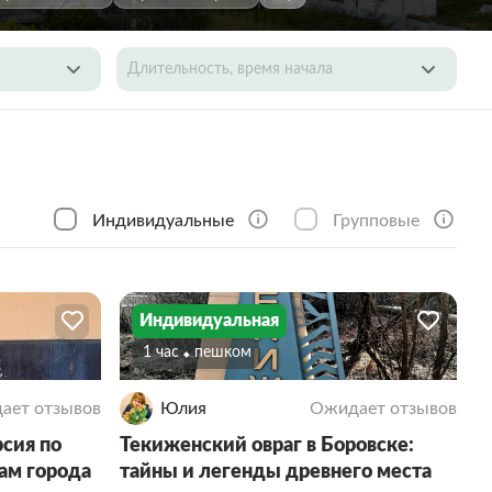
Длительность, время начала
Индивидуальные
Групповые
Индивидуальная
1 час
Пешком
ает отзывов
Юлия
Ожидает отзывов
рсия по
Текиженский овраг в Боровске:
ам города
тайны и легенды древнего места