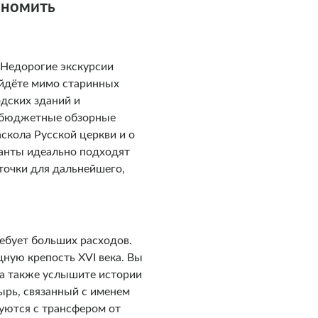
ономить
 Недорогие экскурсии
ойдёте мимо старинных
дских зданий и
т бюджетные обзорные
скола Русской церкви и о
ианты идеально подходят
 точки для дальнейшего,
ребует больших расходов.
ную крепость XVI века. Вы
 а также услышите истории
ырь, связанный с именем
уются с трансфером от