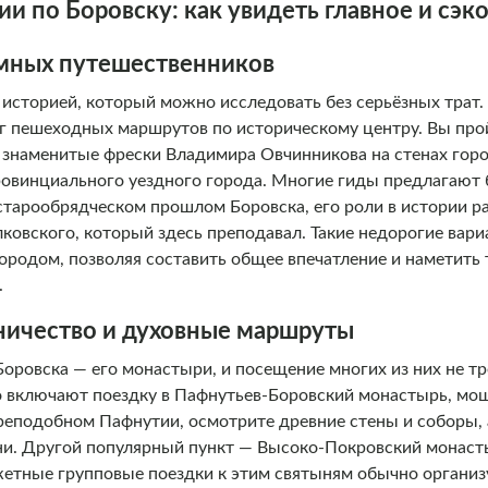
и по Боровску: как увидеть главное и сэк
омных путешественников
 историей, который можно исследовать без серьёзных трат.
руг пешеходных маршрутов по историческому центру. Вы пр
е знаменитые фрески Владимира Овчинникова на стенах горо
ровинциального уездного города. Многие гиды предлагаю
 старообрядческом прошлом Боровска, его роли в истории ра
ковского, который здесь преподавал. Такие недорогие вар
городом, позволяя составить общее впечатление и наметить
.
ичество и духовные маршруты
Боровска — его монастыри, и посещение многих из них не т
о включают поездку в Пафнутьев-Боровский монастырь, мощ
преподобном Пафнутии, осмотрите древние стены и соборы,
ни. Другой популярный пункт — Высоко-Покровский монаст
етные групповые поездки к этим святыням обычно организ