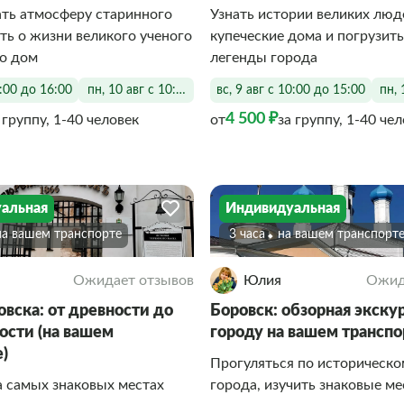
ть атмосферу старинного
Узнать истории великих люд
ать о жизни великого ученого
купеческие дома и погрузить
го дом
легенды города
0:00 до 16:00
пн, 10 авг с 10:00 до 16:00
вс, 9 авг с 10:00 до 15:00
пн, 
4 500 ₽
 группу, 1-40 человек
от
за группу, 1-40 че
альная
Индивидуальная
на вашем транспорте
3 часа
на вашем транспорт
Ожидает отзывов
Юлия
Ожид
вска: от древности до
Боровск: обзорная экску
ости (на вашем
городу на вашем транспо
е)
Прогуляться по историческо
 самых знаковых местах
города, изучить знаковые ме