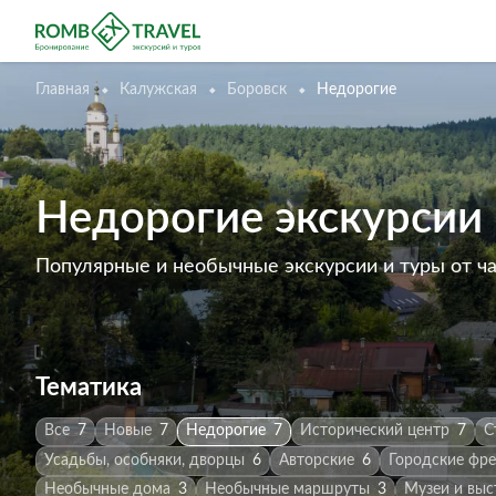
Главная
Калужская
Боровск
Недорогие
Недорогие экскурсии 
Популярные и необычные экскурсии и туры от ч
Тематика
Все
7
Новые
7
Недорогие
7
Исторический центр
7
С
Усадьбы, особняки, дворцы
6
Авторские
6
Городские фре
Необычные дома
3
Необычные маршруты
3
Музеи и выс