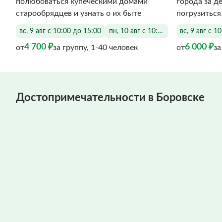
полюбоваться купеческими домами
города за де
старообрядцев и узнать о их быте
погрузиться
вс, 9 авг с 10:00 до 15:00
пн, 10 авг с 10:00 до 15:00
вс, 9 авг с 1
4 700 ₽
6 000 ₽
от
за группу, 1-40 человек
от
за
Достопримечательности в Боровске
Фото заполняются