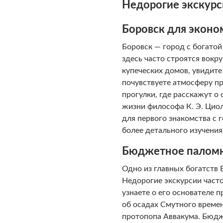
Недорогие экскурси
Боровск для экон
Боровск — город с богатой
здесь часто строятся вок
купеческих домов, увидит
почувствуете атмосферу п
прогулки, где расскажут о
жизни философа К. Э. Циол
для первого знакомства с 
более детального изучения
Бюджетное паломн
Одно из главных богатств 
Недорогие экскурсии част
узнаете о его основателе 
об осадах Смутного време
протопопа Аввакума. Бюдж