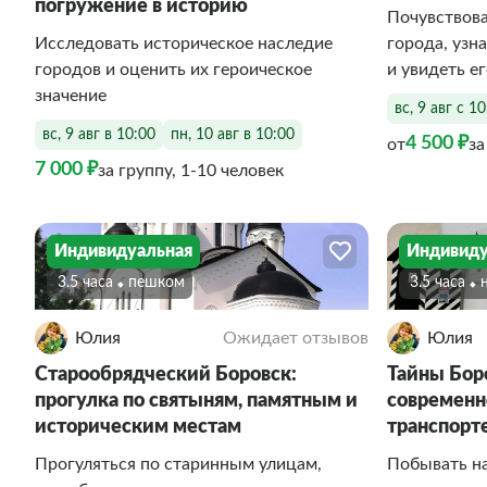
погружение в историю
Почувствова
Исследовать историческое наследие
города, узн
городов и оценить их героическое
и увидеть е
значение
вс, 9 авг с 1
вс, 9 авг в 10:00
пн, 10 авг в 10:00
4 500 ₽
от
за
7 000 ₽
за группу, 1-10 человек
Индивидуальная
Индивиду
3.5 часа
Пешком
3.5 часа
Юлия
Ожидает отзывов
Юлия
Старообрядческий Боровск:
Тайны Боро
прогулка по святыням, памятным и
современн
историческим местам
транспорт
Прогуляться по старинным улицам,
Побывать на