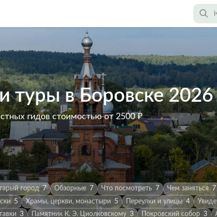
и туры в Боровске 2026
астных гидов
стоимостью от 2500 ₽
тарый город
7
Обзорные
7
Что посмотреть
7
Чем заняться
7
ски
5
Храмы, церкви, монастыри
5
Переулки и улицы
4
Увиде
тавки
3
Памятник К. Э. Циолковскому
3
Покровский собор
3