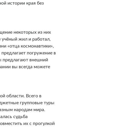
ной истории края без
ещение некоторых из них
е учёный жил и работал,
ни «отца космонавтики»,
а предлагает погружение в
мы предлагают внешний
лании вы всегда можете
й области. Всего в
юджетные групповые туры
разным народам мира.
алась судьба
овместить их с прогулкой