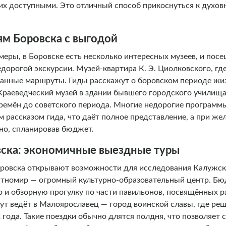
 их доступными. Это отличный способ прикоснуться к духов
ям Боровска с выгодой
еры, в Боровске есть несколько интересных музеев, и пос
дорогой экскурсии. Музей-квартира К. Э. Циолковского, гд
ванные маршруты. Гиды расскажут о боровском периоде жиз
 Краеведческий музей в здании бывшего городского училищ
времён до советского периода. Многие недорогие програм
 рассказом гида, что даёт полное представление, а при же
но, спланировав бюджет.
ска: экономичные выездные туры
оровска открывают возможности для исследования Калужско
Этномир — огромный культурно-образовательный центр. Б
р и обзорную прогулку по части павильонов, посвящённых 
т ведёт в Малоярославец — город воинской славы, где реш
года. Такие поездки обычно длятся полдня, что позволяет с