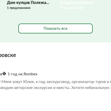
Дом купцов Полежаевых
Усадьба Шокиных
1 предложение
1 предложение
Показать все
ровске
ов
1 год на Rombex
! Меня зовут Юлия, я гид-экскурсовод, организатор туров 
оводим авторские экскурсии и квесты. Хотите небанальную 