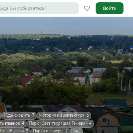
Войти
Куда сходить
7
История и архитектура
6
ть главное
4
Парк «Свет творящая Текижа»
4
Арт-объекты
2
Парки и скверы
2
Ещё