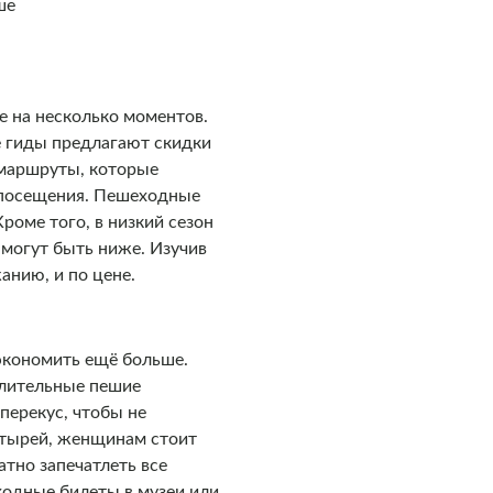
ше
е на несколько моментов.
е гиды предлагают скидки
 маршруты, которые
е посещения. Пешеходные
оме того, в низкий сезон
 могут быть ниже. Изучив
анию, и по цене.
экономить ещё больше.
длительные пешие
перекус, чтобы не
астырей, женщинам стоит
атно запечатлеть все
входные билеты в музеи или