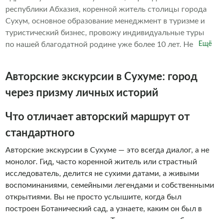
республики Абхазия, коренной житель столицы города
Сухум, основное образование менеджмент в туризме и
туристический бизнес, провожу индивидуальные туры
по нашей благодатной родине уже более 10 лет. Не
Ещё
навязчиво познакомлю Вас с нашей замечательной
страной, с культурой, бытом и историей титульной нации
Авторские экскурсии в Сухуме: город
и многонационального народа Абхазии. На этой
экскурсии будут учитаны все Ваши пожелания и
через призму личных историй
выполнены по мере возможности, точное время выезда,
маршрут и все нюансы места встречи оговариваются и
Что отличает авторский маршрут от
подгоняются под Вас. Добро пожаловать в Абхазию-
стандартного
Страну Души!!!
Авторские экскурсии в Сухуме — это всегда диалог, а не
монолог. Гид, часто коренной житель или страстный
исследователь, делится не сухими датами, а живыми
воспоминаниями, семейными легендами и собственными
открытиями. Вы не просто услышите, когда был
построен Ботанический сад, а узнаете, каким он был в