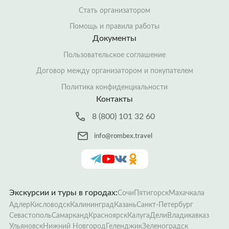
Стать организатором
Помощь и правила работы
Документы
Пользовательское соглашение
Договор между организатором и покупателем
Политика конфиденциальности
Контакты
8 (800) 101 32 60
info@rombex.travel
Экскурсии и туры в городах:
Сочи
Пятигорск
Махачкала
Адлер
Кисловодск
Калининград
Казань
Санкт-Петербург
Севастополь
Самарканд
Красноярск
Калуга
Дели
Владикавказ
Ульяновск
Нижний Новгород
Геленджик
Зеленоградск