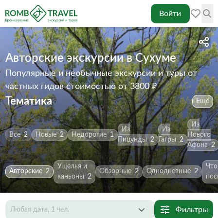
Войти
Авторские экскурсии в Сухуме
Популярные и необычные экскурсии и туры от
частных гидов
стоимостью от 3800 ₽
Тематика
Ещё
Из
Из
Из
Все
2
Новые
2
Недорогие
1
Нового
Пицунды
2
Гагры
2
Афона
2
Ущелья и
Что
Авторские
2
Обзорные
2
Однодневные
2
каньоны
2
пос
Фильтры
Любая дата, 1 чел.