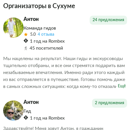
Организаторы в Сухуме
Антон
24 предложения
Команда гидов
5.0
4 отзыва
1 год на Rombex
45 посетителей
Мы нацелены на результат. Наши гиды и экскурсоводы
тщательно отобраны, и все они стремятся подарить вам
незабываемые впечатления. Именно ради этого каждый
из вас отправляется в путешествие. Готовы помочь даже
в самых сложных ситуациях: когда кому-то отказали в
Ещё
экскурсии или когда необходимо скорректировать
впечатления от проведенных экскурсий другими
Антон
2 предложения
организаторами. Делаем всё возможное, чтобы наши
Гид
клиенты остались довольны. А дальше выбор за вами
1 год на Rombex
Здравствуйте! Меня зовут Антон, я гражданин