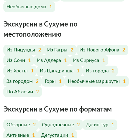
Необычные дома
1
Экскурсии в Сухуме по
меcтоположению
Из Пицунды
2
Из Гагры
2
Из Нового Афона
2
Из Сочи
1
Из Адлера
1
Из Сириуса
1
Из Хосты
1
Из Цандрипша
1
Из города
2
За городом
2
Горы
1
Необычные маршруты
1
По Абхазии
2
Экскурсии в Сухуме по форматам
Обзорные
2
Однодневные
2
Джип тур
1
Активные
1
Дегустации
1