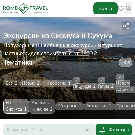
Войти
Экскурсии из Сириуса и Сухума
Популярные и необычные экскурсии и туры от
частных гидов
стоимостью от 3800 ₽
Тематика
Ещё
Из
Из
Из
Все
2
Новые
2
Недорогие
1
Нового
Пицунды
2
Гагры
2
Афона
2
Из
Ущелья и
Обзорные
2
Авторские
2
Однодне
Сириуса
1
каньоны
2
Фильтры
Любая дата, 1 чел.