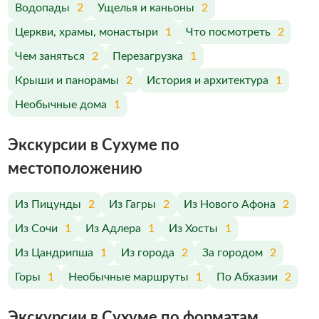
Водопады
2
Ущелья и каньоны
2
Церкви, храмы, монастыри
1
Что посмотреть
2
Чем заняться
2
Перезагрузка
1
Крыши и панорамы
2
История и архитектура
1
Необычные дома
1
Экскурсии в Сухуме по
меcтоположению
Из Пицунды
2
Из Гагры
2
Из Нового Афона
2
Из Сочи
1
Из Адлера
1
Из Хосты
1
Из Цандрипша
1
Из города
2
За городом
2
Горы
1
Необычные маршруты
1
По Абхазии
2
Экскурсии в Сухуме по форматам