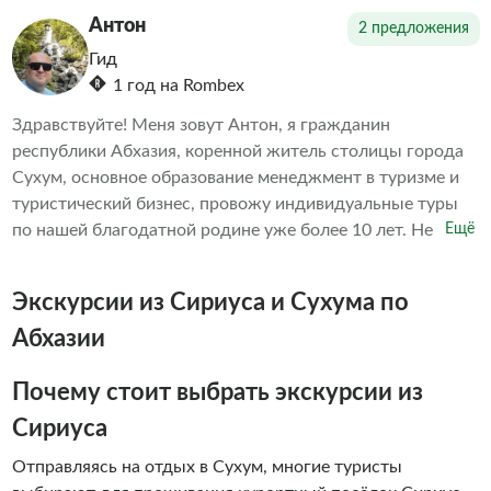
впечатления от проведенных экскурсий другими
Антон
2 предложения
организаторами. Делаем всё возможное, чтобы наши
Гид
клиенты остались довольны. А дальше выбор за вами
1 год на Rombex
Здравствуйте! Меня зовут Антон, я гражданин
республики Абхазия, коренной житель столицы города
Сухум, основное образование менеджмент в туризме и
туристический бизнес, провожу индивидуальные туры
по нашей благодатной родине уже более 10 лет. Не
Ещё
навязчиво познакомлю Вас с нашей замечательной
страной, с культурой, бытом и историей титульной нации
Экскурсии из Сириуса и Сухума по
и многонационального народа Абхазии. На этой
экскурсии будут учитаны все Ваши пожелания и
Абхазии
выполнены по мере возможности, точное время выезда,
маршрут и все нюансы места встречи оговариваются и
Почему стоит выбрать экскурсии из
подгоняются под Вас. Добро пожаловать в Абхазию-
Сириуса
Страну Души!!!
Отправляясь на отдых в Сухум, многие туристы