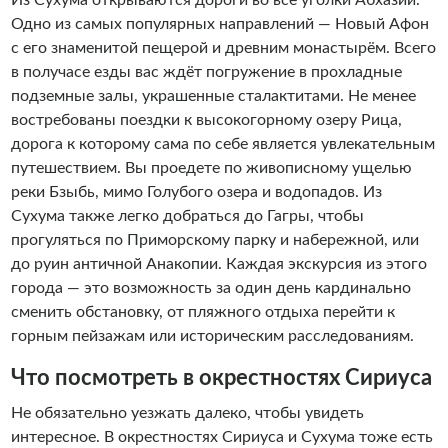
Из Сухума открываются дороги во все уголки Абхазии.
Одно из самых популярных направлений — Новый Афон
с его знаменитой пещерой и древним монастырём. Всего
в получасе езды вас ждёт погружение в прохладные
подземные залы, украшенные сталактитами. Не менее
востребованы поездки к высокогорному озеру Рица,
дорога к которому сама по себе является увлекательным
путешествием. Вы проедете по живописному ущелью
реки Бзыбь, мимо Голубого озера и водопадов. Из
Сухума также легко добраться до Гагры, чтобы
прогуляться по Приморскому парку и набережной, или
до руин античной Анакопии. Каждая экскурсия из этого
города — это возможность за один день кардинально
сменить обстановку, от пляжного отдыха перейти к
горным пейзажам или историческим расследованиям.
Что посмотреть в окрестностях Сириуса
Не обязательно уезжать далеко, чтобы увидеть
интересное. В окрестностях Сириуса и Сухума тоже есть