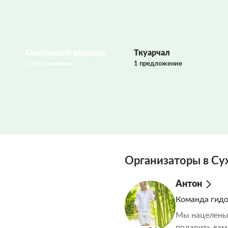
Ольгинский водопад
Ткуарчал
1 предложение
1 предложение
Организаторы в Су
Антон
Команда гид
Мы нацелены 
подарить вам