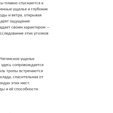
ты плавно спускаются к
венные ущелья и глубокие
оды и ветра, открывая
 дарят ощущение
ладает своим характером —
сследование этих уголков
 Чегемское ущелье
а здесь сопровождается
оль тропы встречаются
хлада, спасительная от
ендах этих мест.
ды и её способности