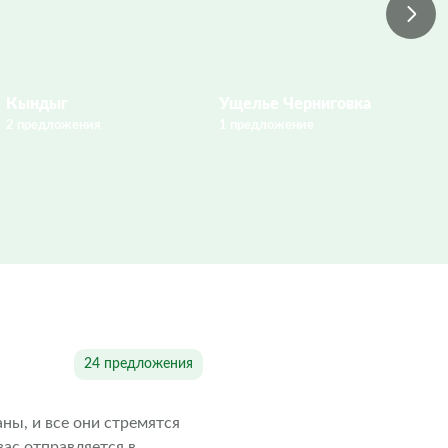
Кындыг
Ущелье Черниговка
2 предложения
1 предложение
1 
24 предложения
ны, и все они стремятся
ас отправляется в