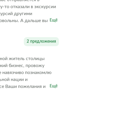
у-то отказали в экскурсии
курсий другими
довольны. А дальше выбор
Ещё
2 предложения
енной житель столицы
кий бизнес, провожу
е навязчиво познакомлю
льной нации и
все Ваши пожелания и
Ещё
юансы места встречи
ану Души!!!