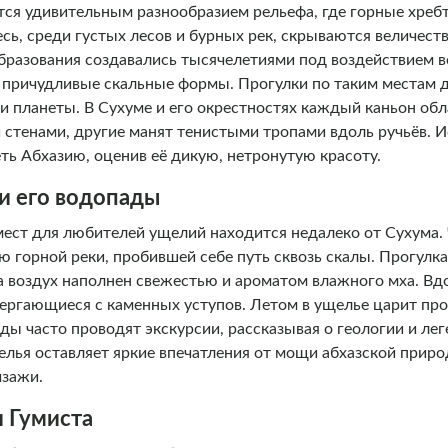
тся удивительным разнообразием рельефа, где горные хреб
ь, среди густых лесов и бурных рек, скрываются величест
бразования создавались тысячелетиями под воздействием в
и причудливые скальные формы. Прогулки по таким местам
и планеты. В Сухуме и его окрестностях каждый каньон об
стенами, другие манят тенистыми тропами вдоль ручьёв. И
ть Абхазию, оценив её дикую, нетронутую красоту.
и его водопады
мест для любителей ущелий находится недалеко от Сухума.
 горной реки, пробившей себе путь сквозь скалы. Прогулк
 воздух наполнен свежестью и ароматом влажного мха. Вд
ергающиеся с каменных уступов. Летом в ущелье царит про
ды часто проводят экскурсии, рассказывая о геологии и лег
лья оставляет яркие впечатления от мощи абхазской приро
йзажи.
и Гумиста