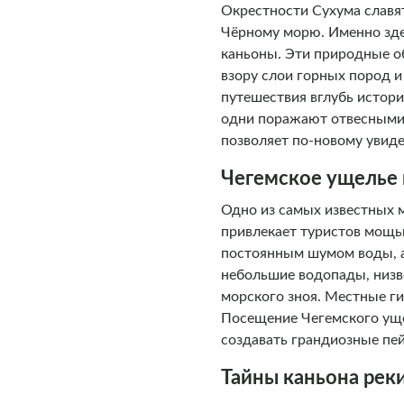
Окрестности Сухума славя
Чёрному морю. Именно здес
каньоны. Эти природные о
взору слои горных пород 
путешествия вглубь истори
одни поражают отвесными 
позволяет по-новому увиде
Чегемское ущелье 
Одно из самых известных 
привлекает туристов мощью
постоянным шумом воды, а
небольшие водопады, низв
морского зноя. Местные ги
Посещение Чегемского уще
создавать грандиозные пе
Тайны каньона рек