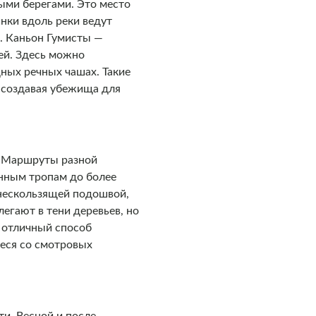
ыми берегами. Это место
инки вдоль реки ведут
и. Каньон Гумисты —
ей. Здесь можно
дных речных чашах. Такие
, создавая убежища для
. Маршруты разной
анным тропам до более
 нескользящей подошвой,
егают в тени деревьев, но
— отличный способ
еся со смотровых