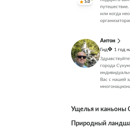
5.0
путешествие.
или когда не
организатора
за вами
Антон
Гид
1 год 
Здравствуйте
города Сухум
индивидуальн
Вас с нашей з
многонациона
выполнены по
оговариваютс
Ущелья и каньоны 
Природный ландша