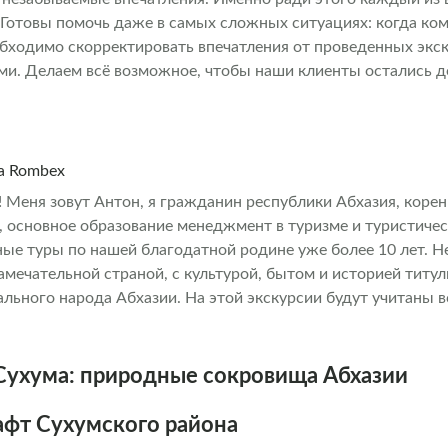
 Готовы помочь даже в самых сложных ситуациях: когда ком
обходимо скорректировать впечатления от проведенных экс
ми. Делаем всё возможное, чтобы наши клиенты остались 
на Rombex
! Меня зовут Антон, я гражданин республики Абхазия, кор
, основное образование менеджмент в туризме и туристичес
ые туры по нашей благодатной родине уже более 10 лет. Н
амечательной страной, с культурой, бытом и историей титу
льного народа Абхазии. На этой экскурсии будут учитаны 
 мере возможности, точное время выезда, маршрут и все н
я и подгоняются под Вас. Добро пожаловать в Абхазию-Стр
Сухума: природные сокровища Абхазии
фт Сухумского района