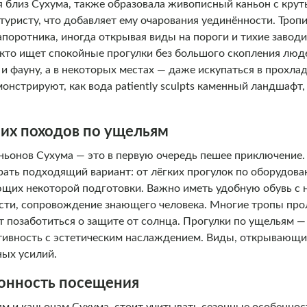
я близ Сухума, также образовала живописный каньон с крут
туристу, что добавляет ему очарования уединённости. Троп
апоротника, иногда открывая виды на пороги и тихие завод
, кто ищет спокойные прогулки без большого скопления люд
 фауну, а в некоторых местах — даже искупаться в прохла
онстрируют, как вода patiently sculpts каменный ландшафт
их походов по ущельям
ньонов Сухума — это в первую очередь пешее приключение
ать подходящий вариант: от лёгких прогулок по оборудов
ющих некоторой подготовки. Важно иметь удобную обувь с
сти, сопровождение знающего человека. Многие тропы прол
т позаботиться о защите от солнца. Прогулки по ущельям 
тивность с эстетическим наслаждением. Виды, открывающи
ных усилий.
зонность посещения