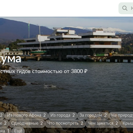
хума
астных гидов
стоимостью от 3800 ₽
2
Из Нового Афона
2
Из города
2
За городом
2
На природу
е
2
Однодневные
2
Что посмотреть
2
Чем заняться
2
Крыш
вка
1
Ещё