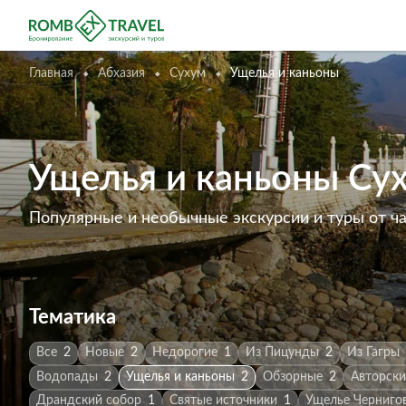
Главная
Абхазия
Сухум
Ущелья и каньоны
Ущелья и каньоны Су
Популярные и необычные экскурсии и туры от ч
Тематика
Все
2
Новые
2
Недорогие
1
Из Пицунды
2
Из Гагры
Водопады
2
Ущелья и каньоны
2
Обзорные
2
Авторски
Драндский собор
1
Святые источники
1
Ущелье Черниго