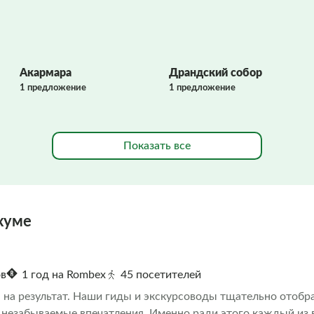
Акармара
Драндский собор
1 предложение
1 предложение
Показать все
хуме
ов
1 год на Rombex
45 посетителей
на результат. Наши гиды и экскурсоводы тщательно отобра
 незабываемые впечатления. Именно ради этого каждый из в