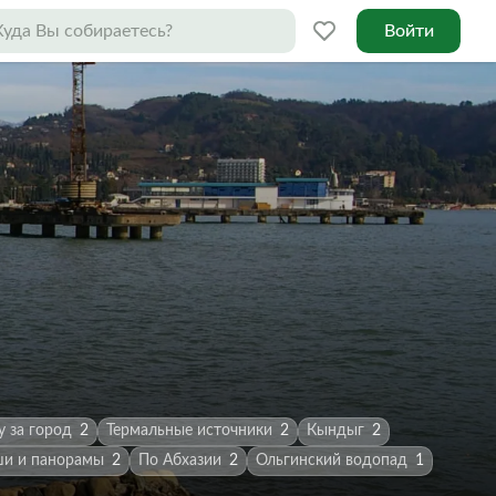
Войти
 за город
2
Термальные источники
2
Кындыг
2
и и панорамы
2
По Абхазии
2
Ольгинский водопад
1