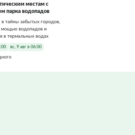
стическим местам с
м парка водопадов
 в тайны забытых городов,
я мощью водопадов и
я в термальных водах
6:00
вс, 9 авг в 06:00
дного
Фото заполняются
Фото заполняются