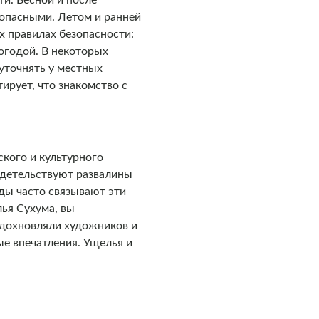
и. Весной и после
опасными. Летом и ранней
х правилах безопасности:
погодой. В некоторых
уточнять у местных
ирует, что знакомство с
ского и культурного
идетельствуют развалины
ды часто связывают эти
лья Сухума, вы
 вдохновляли художников и
е впечатления. Ущелья и