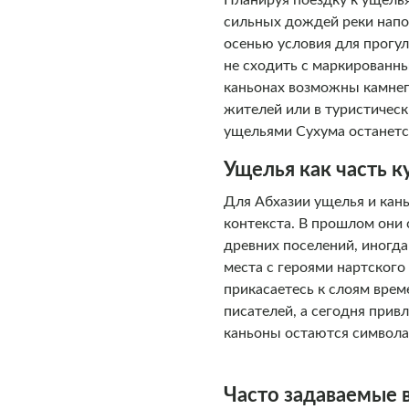
Планируя поездку к ущелья
сильных дождей реки напо
осенью условия для прогул
не сходить с маркированны
каньонах возможны камне
жителей или в туристичес
ущельями Сухума останет
Ущелья как часть 
Для Абхазии ущелья и кань
контекста. В прошлом они
древних поселений, иногд
места с героями нартского
прикасаетесь к слоям врем
писателей, а сегодня при
каньоны остаются символам
Часто задаваемые 