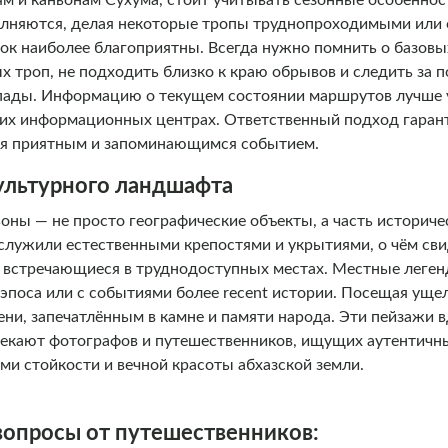
м и каньонам Сухума, стоит учитывать сезонные особенност
лняются, делая некоторые тропы труднопроходимыми или 
ок наиболее благоприятны. Всегда нужно помнить о базовы
х троп, не подходить близко к краю обрывов и следить за 
пады. Информацию о текущем состоянии маршрутов лучше 
ких информационных центрах. Ответственный подход гарант
ся приятным и запоминающимся событием.
культурного ландшафта
оны — не просто географические объекты, а часть историче
 служили естественными крепостями и укрытиями, о чём св
а встречающиеся в труднодоступных местах. Местные леген
 эпоса или с событиями более recent истории. Посещая уще
ени, запечатлённым в камне и памяти народа. Эти пейзажи
влекают фотографов и путешественников, ищущих аутентичны
и стойкости и вечной красоты абхазской земли.
вопросы от путешественников: