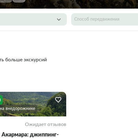
Способ передвижения
ть больше экскурсий
я
На внедорожнике
Ожидает отзывов
и Акармара: джиппинг-