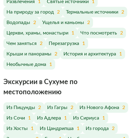
Развлечения
1
Святые источники
1
На природу за город
2
Термальные источники
2
Водопады
2
Ущелья и каньоны
2
Церкви, храмы, монастыри
1
Что посмотреть
2
Чем заняться
2
Перезагрузка
1
Крыши и панорамы
2
История и архитектура
1
Необычные дома
1
Экскурсии в Сухуме по
меcтоположению
Из Пицунды
2
Из Гагры
2
Из Нового Афона
2
Из Сочи
1
Из Адлера
1
Из Сириуса
1
Из Хосты
1
Из Цандрипша
1
Из города
2