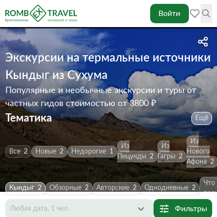
Войти
Экскурсии на термальные источники
Кындыг из Сухума
Популярные и необычные экскурсии и туры от
частных гидов
стоимостью от 3800 ₽
Тематика
Ещё
Из
Из
Из
Все
2
Новые
2
Недорогие
1
Нового
Пицунды
2
Гагры
2
Афона
2
Что
Кындыг
2
Обзорные
2
Авторские
2
Однодневные
2
пос
Фильтры
Любая дата, 1 чел.