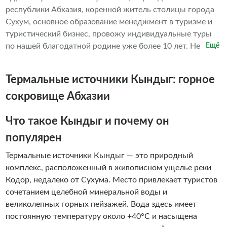
республики Абхазия, коренной житель столицы города
Сухум, основное образование менеджмент в туризме и
туристический бизнес, провожу индивидуальные туры
по нашей благодатной родине уже более 10 лет. Не
Ещё
навязчиво познакомлю Вас с нашей замечательной
страной, с культурой, бытом и историей титульной нации
Термальные источники Кындыг: горное
и многонационального народа Абхазии. На этой
экскурсии будут учитаны все Ваши пожелания и
сокровище Абхазии
выполнены по мере возможности, точное время выезда,
маршрут и все нюансы места встречи оговариваются и
Что такое Кындыг и почему он
подгоняются под Вас. Добро пожаловать в Абхазию-
популярен
Страну Души!!!
Термальные источники Кындыг — это природный
комплекс, расположенный в живописном ущелье реки
Кодор, недалеко от Сухума. Место привлекает туристов
сочетанием целебной минеральной воды и
великолепных горных пейзажей. Вода здесь имеет
постоянную температуру около +40°C и насыщена