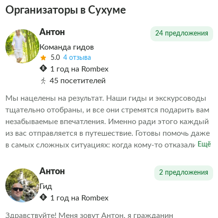
Организаторы в Сухуме
Антон
24 предложения
Команда гидов
5.0
4 отзыва
1 год на Rombex
45 посетителей
Мы нацелены на результат. Наши гиды и экскурсоводы
тщательно отобраны, и все они стремятся подарить вам
незабываемые впечатления. Именно ради этого каждый
из вас отправляется в путешествие. Готовы помочь даже
в самых сложных ситуациях: когда кому-то отказали в
Ещё
экскурсии или когда необходимо скорректировать
впечатления от проведенных экскурсий другими
Антон
2 предложения
организаторами. Делаем всё возможное, чтобы наши
Гид
клиенты остались довольны. А дальше выбор за вами
1 год на Rombex
Здравствуйте! Меня зовут Антон, я гражданин