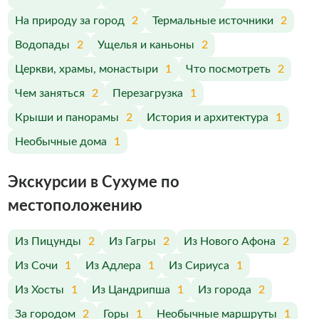
На природу за город
2
Термальные источники
2
Водопады
2
Ущелья и каньоны
2
Церкви, храмы, монастыри
1
Что посмотреть
2
Чем заняться
2
Перезагрузка
1
Крыши и панорамы
2
История и архитектура
1
Необычные дома
1
Экскурсии в Сухуме по
меcтоположению
Из Пицунды
2
Из Гагры
2
Из Нового Афона
2
Из Сочи
1
Из Адлера
1
Из Сириуса
1
Из Хосты
1
Из Цандрипша
1
Из города
2
За городом
2
Горы
1
Необычные маршруты
1