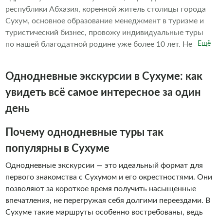
республики Абхазия, коренной житель столицы города
Сухум, основное образование менеджмент в туризме и
туристический бизнес, провожу индивидуальные туры
по нашей благодатной родине уже более 10 лет. Не
Ещё
навязчиво познакомлю Вас с нашей замечательной
страной, с культурой, бытом и историей титульной нации
Однодневные экскурсии в Сухуме: как
и многонационального народа Абхазии. На этой
экскурсии будут учитаны все Ваши пожелания и
увидеть всё самое интересное за один
выполнены по мере возможности, точное время выезда,
день
маршрут и все нюансы места встречи оговариваются и
подгоняются под Вас. Добро пожаловать в Абхазию-
Почему однодневные туры так
Страну Души!!!
популярны в Сухуме
Однодневные экскурсии — это идеальный формат для
первого знакомства с Сухумом и его окрестностями. Они
позволяют за короткое время получить насыщенные
впечатления, не перегружая себя долгими переездами. В
Сухуме такие маршруты особенно востребованы, ведь