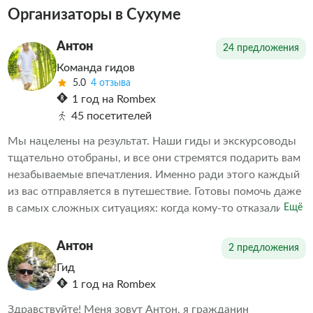
Организаторы в Сухуме
Антон
24 предложения
Команда гидов
5.0
4 отзыва
1 год на Rombex
45 посетителей
Мы нацелены на результат. Наши гиды и экскурсоводы
тщательно отобраны, и все они стремятся подарить вам
незабываемые впечатления. Именно ради этого каждый
из вас отправляется в путешествие. Готовы помочь даже
в самых сложных ситуациях: когда кому-то отказали в
Ещё
экскурсии или когда необходимо скорректировать
впечатления от проведенных экскурсий другими
Антон
2 предложения
организаторами. Делаем всё возможное, чтобы наши
Гид
клиенты остались довольны. А дальше выбор за вами
1 год на Rombex
Здравствуйте! Меня зовут Антон, я гражданин