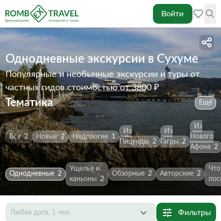
Войти
Однодневные экскурсии в Сухуме
Популярные и необычные экскурсии и туры от
частных гидов
стоимостью от 3800 ₽
Тематика
Ещё
Из
Из
Из
Все
2
Новые
2
Недорогие
1
Нового
Пицунды
2
Гагры
2
Афона
2
Ущелья и
Что
Однодневные
2
Обзорные
2
Авторские
2
каньоны
2
пос
Фильтры
Любая дата, 1 чел.