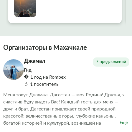
благодарность нашему экскурсоводу Мадине!
Она не просто профессионал высочайшего
класса, а человек, который искренне любит
свой край и умеет передать эту любовь
гостям. Мадина смогла создать невероятно
комфортную и дружескую атмосферу на
протяжении всей поездки. Что покорило
Организаторы в Махачкале
больше всего — она с легкостью
подстроилась под микроклимат и интересы
Джамал
7 предложений
нашей разновозрастной семьи, была
Гид
возможность насладиться пейзажами и
1 год на Rombex
получить глубокие знания. Отдельная
1 посетитель
благодарность за кофе и закат. Спасибо
Меня зовут Джамал. Дагестан — моя Родина! Друзья, я
счастлив буду видеть Вас! Каждый гость для меня —
друг и брат. Дагестан привлекает своей природной
красотой: величественные горы, глубокие каньоны,
богатой историей и культурой, возникшей на
Ещё
пересечении путей народов Азии и Европы. Приглашаю