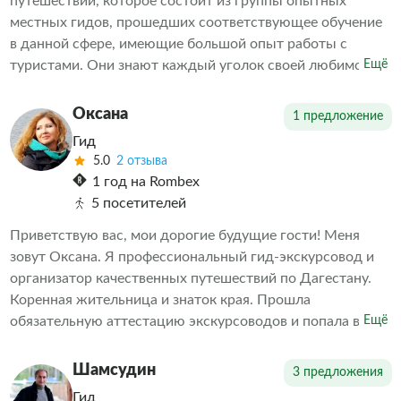
путешествий, которое состоит из группы опытных
местных гидов, прошедших соответствующее обучение
в данной сфере, имеющие большой опыт работы с
туристами. Они знают каждый уголок своей любимой
Ещё
Родины и готовы открыть для Вас новые горизонты
Более 4х лет организовывают однодневные,
Оксана
1 предложение
многодневные и индивидуальные экскурсии и
Гид
путешествия наших дорогих гостей по удивительному
5.0
2 отзыва
Дагестану.
1 год на Rombex
5 посетителей
Приветствую вас, мои дорогие будущие гости! Меня
зовут Оксана. Я профессиональный гид-экскурсовод и
организатор качественных путешествий по Дагестану.
Коренная жительница и знаток края. Прошла
обязательную аттестацию экскурсоводов и попала в
Ещё
единый федеральный реестр. Мои экскурсии — это
всегда позитивно, активно, информативно, а самое
Шамсудин
3 предложения
главное — время пролетает незаметно.
Гид