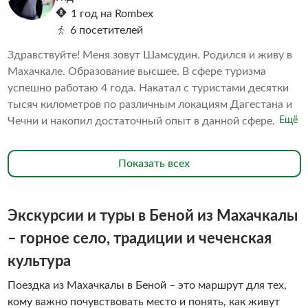
1 год на Rombex
6 посетителей
Здравствуйте! Меня зовут Шамсудин. Родился и живу в
Махачкале. Образование высшее. В сфере туризма
успешно работаю 4 года. Накатал с туристами десятки
тысяч километров по различным локациям Дагестана и
Чечни и накопил достаточный опыт в данной сфере. Тем
Ещё
не менее, решил пройти профессиональное обучение и
закончил курсы экскурсовода в Высшей школе
Показать всех
менеджмента и технологий в Финансовом университете
при Правительстве РФ. В октябре 2024 года получил
сертификат гида.
Экскурсии и туры в Беной из Махачкалы
– горное село, традиции и чеченская
культура
Поездка из Махачкалы в Беной – это маршрут для тех,
кому важно почувствовать место и понять, как живут