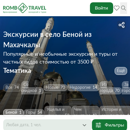
Войти
Экскурсии в село Беной из
Махачкалы
Популярные и необычные экскурсии и туры от
частных гидов
стоимостью от 3500 ₽
Тематика
Ещё
Со
Из
За
Все
74
Новые
70
Недорогие
14
скидкой
1
города
70
гор
Ущелья и
Чем
История и
Беной
1
Горы
54
каньоны
52
заняться
49
архитектура
4
Фильтры
Любая дата, 1 чел.