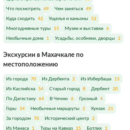
Что посмотреть
69
Чем заняться
49
Куда сходить
42
Ущелья и каньоны
52
Многодневные туры
15
Музеи и выставки
6
Необычные дома
1
Усадьбы, особняки, дворцы
2
Экскурсии в Махачкале по
меcтоположению
Из города
70
Из Дербента
2
Из Избербаша
15
Из Каспийска
54
Старый город
8
Дербент
20
По Дагестану
64
В Чечню
6
Грозный
4
Горы
54
Необычные маршруты
2
Хунзах
21
За городом
70
Исторический центр
2
Из Манаса
1
Туры на Кавказ
15
Ботлих
1