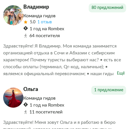
Вас открыть для себя эту жемчужину Кавказа,
Владимир
80 предложений
почувствовать дух приключений и узнать то, о чём
Команда гидов
многие даже не догадывались.
5.0
1 отзыв
1 год на Rombex
64 посетителя
Здравствуйте! Я Владимир. Моя команда занимается
организацией отдыха в Сочи и Абхазии с сибирским
характером! Почему туристы выбирают нас? • есть все
способы оплаты (терминал, Qr-код, наличные); •
являемся официальный перевозчиком; • наши гиды
Ещё
аккредитованные и лицензированные; • своя
диспетчерская служба; • водители проходят
Ольга
1 предложение
ежедневный врачебный осмотр на допуск к управлению
Команда гидов
транспортом; • мы сами проехали все маршруты и
1 год на Rombex
готовы поделиться яркими впечатлениями.
11 посетителей
Путешествуйте с нами и получите незабываемые
эмоции!
Здравствуйте! Меня зовут Ольга и я работаю в бюро