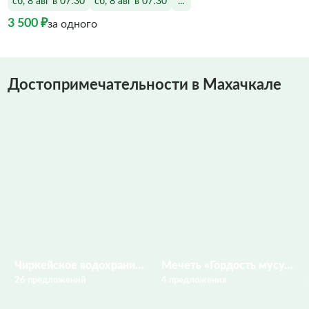
сб, 8 авг в 07:30
сб, 8 авг в 07:30
...
3 500 ₽
за одного
Достопримечательности в Махачкале
Чиркейское водохранилище
Мечеть «Гордость мусульман»
26 предложений
4 предложения