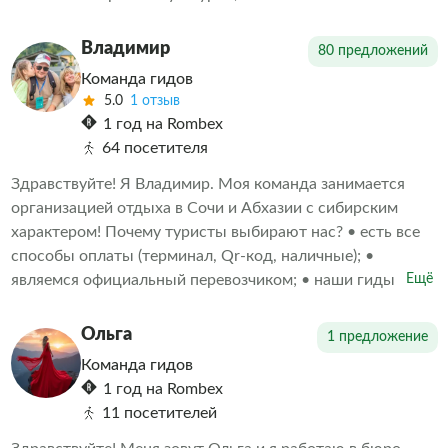
пересечении путей народов Азии и Европы. Приглашаю
Вас открыть для себя эту жемчужину Кавказа,
Владимир
80 предложений
почувствовать дух приключений и узнать то, о чём
Команда гидов
многие даже не догадывались.
5.0
1 отзыв
1 год на Rombex
64 посетителя
Здравствуйте! Я Владимир. Моя команда занимается
организацией отдыха в Сочи и Абхазии с сибирским
характером! Почему туристы выбирают нас? • есть все
способы оплаты (терминал, Qr-код, наличные); •
являемся официальный перевозчиком; • наши гиды
Ещё
аккредитованные и лицензированные; • своя
диспетчерская служба; • водители проходят
Ольга
1 предложение
ежедневный врачебный осмотр на допуск к управлению
Команда гидов
транспортом; • мы сами проехали все маршруты и
1 год на Rombex
готовы поделиться яркими впечатлениями.
11 посетителей
Путешествуйте с нами и получите незабываемые