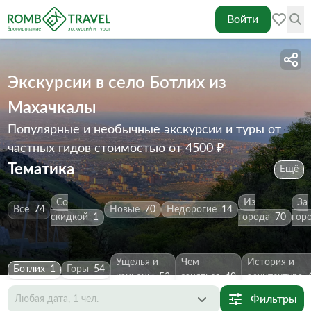
Войти
Экскурсии в село Ботлих из
Махачкалы
Популярные и необычные экскурсии и туры от
частных гидов
стоимостью от 4500 ₽
Тематика
Ещё
Со
Из
За
Все
74
Новые
70
Недорогие
14
скидкой
1
города
70
гор
Ущелья и
Чем
История и
Ботлих
1
Горы
54
каньоны
52
заняться
49
архитектура
Фильтры
Любая дата, 1 чел.