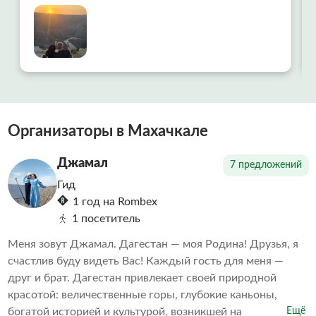
навсегда. Отдельная и огромная
благодарность нашему экскурсоводу Мадине!
Она не просто профессионал высочайшего
класса, а человек, который искренне любит
свой край и умеет передать эту любовь
гостям. Мадина смогла создать невероятно
комфортную и дружескую атмосферу на
протяжении всей поездки. Что покорило
Организаторы в Махачкале
больше всего — она с легкостью
подстроилась под микроклимат и интересы
Джамал
7 предложений
нашей разновозрастной семьи, была
Гид
возможность насладиться пейзажами и
1 год на Rombex
получить глубокие знания. Отдельная
1 посетитель
благодарность за кофе и закат. Спасибо
Меня зовут Джамал. Дагестан — моя Родина! Друзья, я
счастлив буду видеть Вас! Каждый гость для меня —
друг и брат. Дагестан привлекает своей природной
красотой: величественные горы, глубокие каньоны,
богатой историей и культурой, возникшей на
Ещё