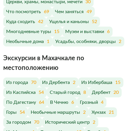
Церкви, храмы, монастыри, мечети
30
Что посмотреть
69
Чем заняться
49
Куда сходить
42
Ущелья и каньоны
52
Многодневные туры
15
Музеи и выставки
6
Необычные дома
1
Усадьбы, особняки, дворцы
2
Экскурсии в Махачкале по
меcтоположению
Из города
70
Из Дербента
2
Из Избербаша
15
Из Каспийска
54
Старый город
8
Дербент
20
По Дагестану
64
В Чечню
6
Грозный
4
Горы
54
Необычные маршруты
2
Хунзах
21
За городом
70
Исторический центр
2