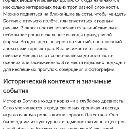
горных вершин и зелёных долин. Отсюда начинаются
несколько интересных пеших троп разной сложности.
Можно подняться на ближайшие высоты, чтобы увидеть
Ботлих с птичьего полёта, или спуститься к горным
ручьям. В окрестностях встречаются альпийские луга,
небольшие рощи и скальные выходы причудливой
формы. Воздух здесь невероятно чистый, наполненный
ароматами горных трав. В зависимости от сезона
пейзажи меняются от сочно-зелёных до золотисто-
осенних или заснеженных. Эти места идеально подходят
для неспешных прогулок, созерцания и фотографии.
Исторический контекст и значимые
события
История Ботлиха уходит корнями в глубокую древность.
Село упоминается в средневековых хрониках и всегда
играло важную роль в жизни горного Дагестана. Оно
было одним из культурных и административных центров
своей области. Ботлихцы участвовали в Кавказской