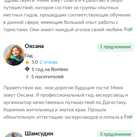
эмоции!
Здравствуйте! Меня зовут Ольга и я работаю в бюро
путешествий, которое состоит из группы опытных
местных гидов, прошедших соответствующее обучение
в данной сфере, имеющие большой опыт работы с
туристами. Они знают каждый уголок своей любимой
Ещё
Родины и готовы открыть для Вас новые горизонты
Более 4х лет организовывают однодневные,
Оксана
1 предложение
многодневные и индивидуальные экскурсии и
Гид
путешествия наших дорогих гостей по удивительному
5.0
2 отзыва
Дагестану.
1 год на Rombex
5 посетителей
Приветствую вас, мои дорогие будущие гости! Меня
зовут Оксана. Я профессиональный гид-экскурсовод и
организатор качественных путешествий по Дагестану.
Коренная жительница и знаток края. Прошла
обязательную аттестацию экскурсоводов и попала в
Ещё
единый федеральный реестр. Мои экскурсии — это
всегда позитивно, активно, информативно, а самое
Шамсудин
3 предложения