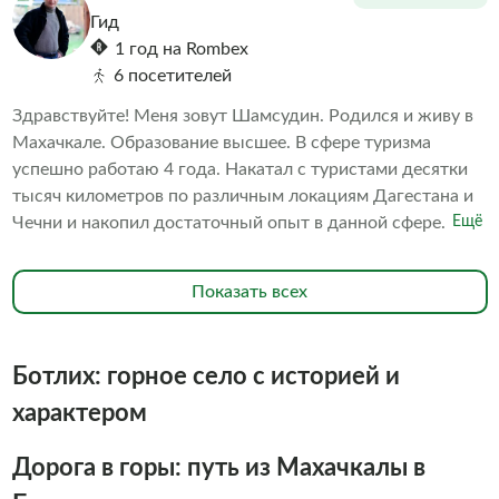
главное — время пролетает незаметно.
Гид
1 год на Rombex
6 посетителей
Здравствуйте! Меня зовут Шамсудин. Родился и живу в
Махачкале. Образование высшее. В сфере туризма
успешно работаю 4 года. Накатал с туристами десятки
тысяч километров по различным локациям Дагестана и
Чечни и накопил достаточный опыт в данной сфере. Тем
Ещё
не менее, решил пройти профессиональное обучение и
закончил курсы экскурсовода в Высшей школе
Показать всех
менеджмента и технологий в Финансовом университете
при Правительстве РФ. В октябре 2024 года получил
сертификат гида.
Ботлих: горное село с историей и
характером
Дорога в горы: путь из Махачкалы в