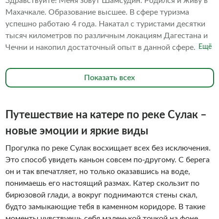
Здравствуйте! Меня зовут Шамсудин. Родился и живу в
Махачкале. Образование высшее. В сфере туризма
успешно работаю 4 года. Накатал с туристами десятки
тысяч километров по различным локациям Дагестана и
Чечни и накопил достаточный опыт в данной сфере. Тем
Ещё
не менее, решил пройти профессиональное обучение и
закончил курсы экскурсовода в Высшей школе
Показать всех
менеджмента и технологий в Финансовом университете
при Правительстве РФ. В октябре 2024 года получил
сертификат гида.
Путешествие на катере по реке Сулак –
новые эмоции и яркие виды
Прогулка по реке Сулак восхищает всех без исключения.
Это способ увидеть каньон совсем по-другому. С берега
он и так впечатляет, но только оказавшись на воде,
понимаешь его настоящий размах. Катер скользит по
бирюзовой глади, а вокруг поднимаются стены скал,
будто замыкающие тебя в каменном коридоре. В такие
моменты чувствуешь себя маленькой точкой на фоне