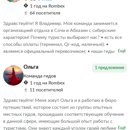
1 год на Rombex
64 посетителя
Здравствуйте! Я Владимир. Моя команда занимается
организацией отдыха в Сочи и Абхазии с сибирским
характером! Почему туристы выбирают нас? • есть все
способы оплаты (терминал, Qr-код, наличные); •
являемся официальный перевозчиком; • наши гиды
Ещё
аккредитованные и лицензированные; • своя
диспетчерская служба; • водители проходят
Ольга
1 предложение
ежедневный врачебный осмотр на допуск к управлению
Команда гидов
транспортом; • мы сами проехали все маршруты и
1 год на Rombex
готовы поделиться яркими впечатлениями.
11 посетителей
Путешествуйте с нами и получите незабываемые
эмоции!
Здравствуйте! Меня зовут Ольга и я работаю в бюро
путешествий, которое состоит из группы опытных
местных гидов, прошедших соответствующее обучение
в данной сфере, имеющие большой опыт работы с
туристами. Они знают каждый уголок своей любимой
Ещё