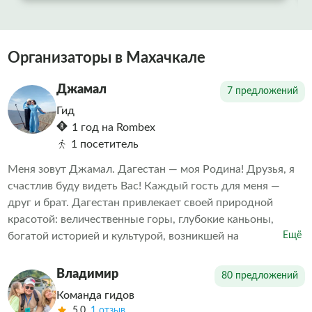
свой край и умеет передать эту любовь
гостям. Мадина смогла создать невероятно
комфортную и дружескую атмосферу на
протяжении всей поездки. Что покорило
Организаторы в Махачкале
больше всего — она с легкостью
подстроилась под микроклимат и интересы
Джамал
7 предложений
нашей разновозрастной семьи, была
Гид
возможность насладиться пейзажами и
1 год на Rombex
получить глубокие знания. Отдельная
1 посетитель
благодарность за кофе и закат. Спасибо
Меня зовут Джамал. Дагестан — моя Родина! Друзья, я
счастлив буду видеть Вас! Каждый гость для меня —
друг и брат. Дагестан привлекает своей природной
красотой: величественные горы, глубокие каньоны,
богатой историей и культурой, возникшей на
Ещё
пересечении путей народов Азии и Европы. Приглашаю
Вас открыть для себя эту жемчужину Кавказа,
Владимир
80 предложений
почувствовать дух приключений и узнать то, о чём
Команда гидов
многие даже не догадывались.
5.0
1 отзыв