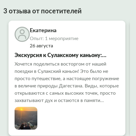
3 отзыва от посетителей
Екатерина
Опыт: 1 мероприятие
26 августа
Экскурсия к Сулакскому каньону:
незабываемый тур из Махачкалы и
Хочется поделиться восторгом от нашей
поездки в Сулакский каньон! Это было не
Каспийска
просто путешествие, а настоящее погружение
в величие природы Дагестана. Виды, которые
открываются с самых высоких точек, просто
захватывают дух и остаются в памяти
навсегда. Отдельная и огромная
благодарность нашему экскурсоводу Мадине!
Она не просто профессионал высочайшего
класса, а человек, который искренне любит