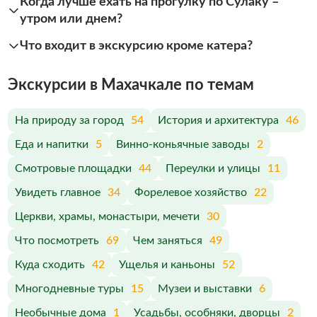
Когда лучше ехать на прогулку по Сулаку –
утром или днем?
Что входит в экскурсию кроме катера?
Экскурсии в Махачкале по темам
На природу за город
54
История и архитектура
46
Еда и напитки
5
Винно-коньячные заводы
2
Смотровые площадки
44
Переулки и улицы
11
Увидеть главное
34
Форелевое хозяйство
22
Церкви, храмы, монастыри, мечети
30
Что посмотреть
69
Чем заняться
49
Куда сходить
42
Ущелья и каньоны
52
Многодневные туры
15
Музеи и выставки
6
Необычные дома
1
Усадьбы, особняки, дворцы
2