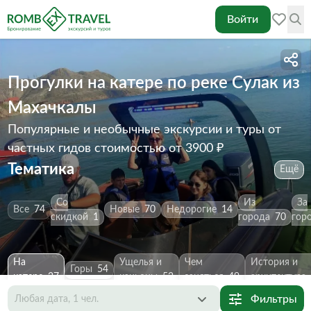
Войти
Прогулки на катере по реке Сулак из
Махачкалы
Популярные и необычные экскурсии и туры от
частных гидов
стоимостью от 3900 ₽
Тематика
Ещё
Со
Из
За
Все
74
Новые
70
Недорогие
14
скидкой
1
города
70
гор
На
Ущелья и
Чем
История и
Горы
54
катере
27
каньоны
52
заняться
49
архитектура
Фильтры
Любая дата, 1 чел.