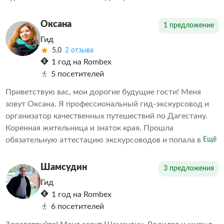
Родины и готовы открыть для Вас новые горизонты
Более 4х лет организовывают однодневные,
Оксана
1 предложение
многодневные и индивидуальные экскурсии и
Гид
путешествия наших дорогих гостей по удивительному
5.0
2 отзыва
Дагестану.
1 год на Rombex
5 посетителей
Приветствую вас, мои дорогие будущие гости! Меня
зовут Оксана. Я профессиональный гид-экскурсовод и
организатор качественных путешествий по Дагестану.
Коренная жительница и знаток края. Прошла
обязательную аттестацию экскурсоводов и попала в
Ещё
единый федеральный реестр. Мои экскурсии — это
всегда позитивно, активно, информативно, а самое
Шамсудин
3 предложения
главное — время пролетает незаметно.
Гид
1 год на Rombex
6 посетителей