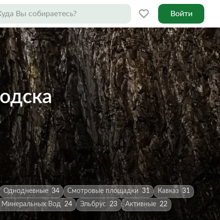
Войти
водска
Однодневные
34
Смотровые площадки
31
Кавказ
31
 Минеральных Вод
24
Эльбрус
23
Активные
22