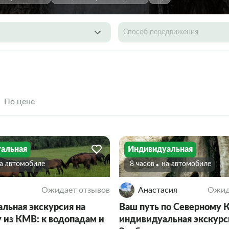
Способ передвижения
По цене
альная
Индивидуальная
На автомобиле
8 часов
На автомобиле
Ожидает отзывов
Анастасия
Ожид
льная экскурсия на
Ваш путь по Северному К
из КМВ: к водопадам и
индивидуальная экскурс