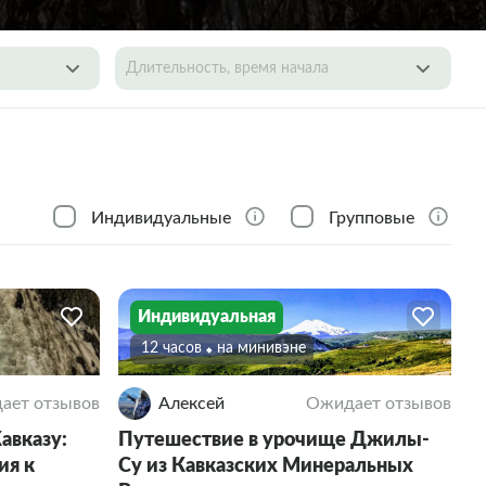
Длительность, время начала
Индивидуальные
Групповые
Индивидуальная
12 часов
На минивэне
ает отзывов
Алексей
Ожидает отзывов
авказу:
Путешествие в урочище Джилы-
ия к
Су из Кавказских Минеральных