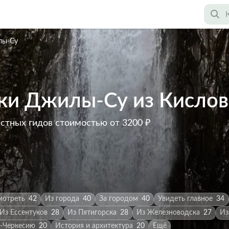
лы-Су
ики Джилы-Су из Кисло
астных гидов
стоимостью от 3200 ₽
мотреть
42
Из города
40
За городом
40
Увидеть главное
34
Из Ессентуков
28
Из Пятигорска
28
Из Железноводска
27
Из
о-Черкесию
20
История и архитектура
20
Ещё