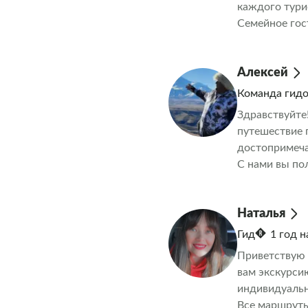
каждого тури
Семейное гос
Алексей
Команда гид
Здравствуйте
путешествие 
достопримеча
С нами вы по
Наталья
Гид
1 год 
Приветствую 
вам экскурси
индивидуальн
Все маршруты