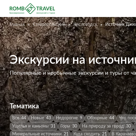
Главная
Ставропольский
Кисловодск
Источник Джи
Экскурсии на источн
Популярные и необычные экскурсии и туры от ч
Тематика
Все
44
Новые
43
Недорогие
9
Обзорные
44
Что пос
Ущелья и каньоны
31
Горы
30
На природу за город
30
Минеральные источники
21
Куда сходить
21
В Карачаев