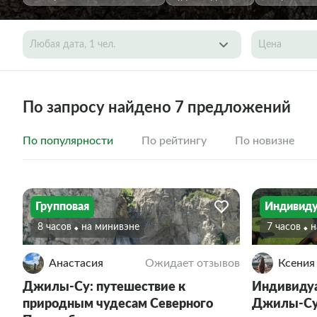
Любая дата, 1 чел.
Цена
По запросу найдено 7 предложений
По популярности
По рейтингу
По новизне
Групповая
Индивиду
8 часов
На минивэне
7 часов
Анастасия
Ожидает отзывов
Ксения
Джилы-Су: путешествие к
Индивидуа
природным чудесам Северного
Джилы-Су 