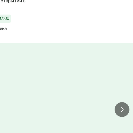
 открытий в
07:00
века