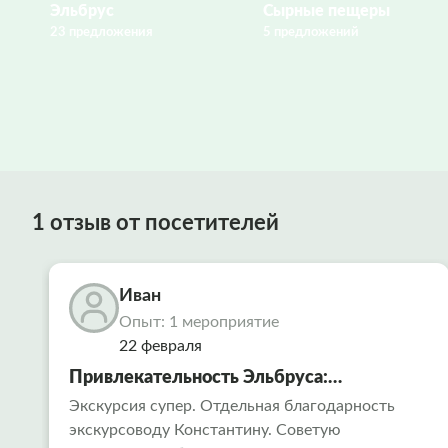
Эльбрус
Сырные пещеры
23 предложения
5 предложений
1 отзыв от посетителей
Иван
Опыт: 1 мероприятие
22 февраля
Привлекательность Эльбруса:
путешествие в сердце Кавказа
Экскурсия супер. Отдельная благодарность
экскурсоводу Константину. Советую