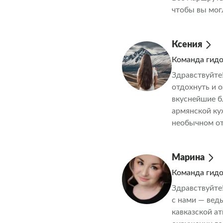
чтобы вы мог
Кавказ так, к
Ксения
Команда гид
Здравствуйте
отдохнуть и 
вкуснейшие б
армянской ку
необычном от
Марина
Команда гид
Здравствуйте
с нами — вед
кавказской а