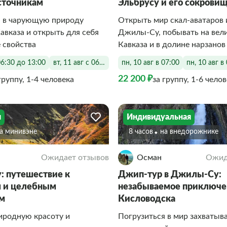
сточникам
Эльбрусу и его сокрови
я в чарующую природу
Открыть мир скал‑аватаров 
авказа и открыть для себя
Джилы‑Су, побывать на вел
 свойства
Кавказа и в долине нарзанов
06:30 до 13:00
вт, 11 авг с 06:30 до 13:00
пн, 10 авг в 07:00
пн, 10 авг в
22 200 ₽
группу, 1-4 человека
за группу, 1-6 чело
я
Индивидуальная
На минивэне
8 часов
На внедорожнике
Ожидает отзывов
Осман
Ожид
 путешествие к
Джип-тур в Джилы-Су:
 и целебным
незабываемое приключе
ам
Кисловодска
иродную красоту и
Погрузиться в мир захваты