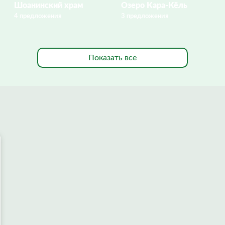
Шоанинский храм
Озеро Кара-Кёль
4 предложения
3 предложения
Показать все