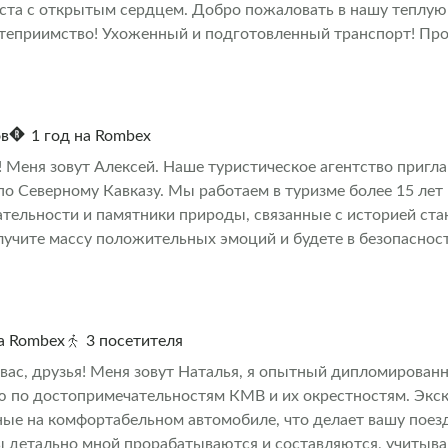
ста с открытым сердцем. Добро пожаловать в нашу теплую
теприимство! Ухоженный и подготовленный транспорт! Пр
ов
1 год на Rombex
! Меня зовут Алексей. Наше туристическое агентство пригла
по Северному Кавказу. Мы работаем в туризме более 15 лет
тельности и памятники природы, связанные с историей ста
лучите массу положительных эмоций и будете в безопаснос
на Rombex
3 посетителя
вас, друзья! Меня зовут Наталья, я опытный дипломирован
ю по достопримечательностям КМВ и их окрестностям. Экс
ые на комфортабельном автомобиле, что делает вашу поез
 детально мной прорабатываются и составляются, учитыв