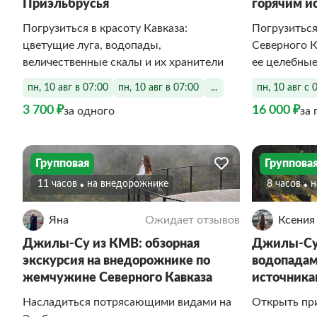
Приэльбрусья
горячим и
Погрузиться в красоту Кавказа:
Погрузитьс
цветущие луга, водопады,
Северного К
величественные скалы и их хранители
ее целебные
пн, 10 авг в 07:00
пн, 10 авг в 07:00
...
пн, 10 авг с 
3 700 ₽
16 000 ₽
за одного
за 
Групповая
Группова
11 часов
На внедорожнике
8 часов
Яна
Ожидает отзывов
Ксения
Джилы-Су из КМВ: обзорная
Джилы-Су:
экскурсия на внедорожнике по
водопадам
жемчужине Северного Кавказа
источник
Насладиться потрясающими видами на
Открыть пр