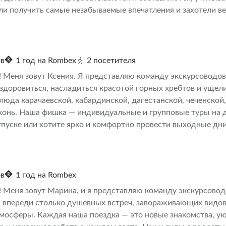
ли получить самые незабываемые впечатления и захотели в
ак его знают местные, и с радостью предлагаю вам свои услу
ов
1 год на Rombex
2 посетителя
! Меня зовут Ксения. Я представляю команду экскурсоводов
оздоровиться, насладиться красотой горных хребтов и ущел
люда карачаевской, кабардинской, дагестанской, чеченской,
хонь. Наша фишка — индивидуальные и групповые туры на 
пуске или хотите ярко и комфортно провести выходные дни
ов
1 год на Rombex
! Меня зовут Марина, и я представляю команду экскурсовод
ь впереди столько душевных встреч, завораживающих видов
тмосферы. Каждая наша поездка — это новые знакомства, у