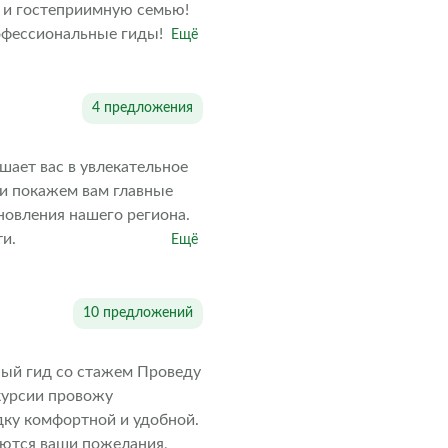
 и гостеприимную семью!
офессиональные гиды!
Ещё
4 предложения
шает вас в увлекательное
 и покажем вам главные
новления нашего региона.
ти.
Ещё
10 предложений
ный гид со стажем Проведу
курсии провожу
дку комфортной и удобной.
аются ваши пожелания,