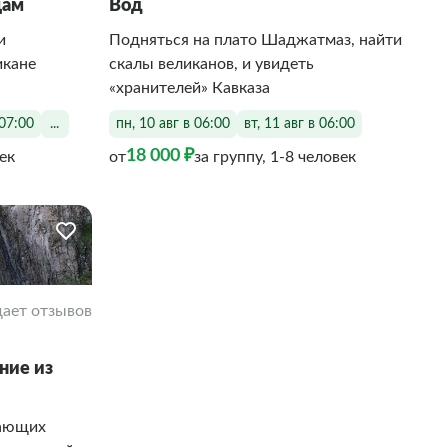
щам
Вод
и
Подняться на плато Шаджатмаз, найти
икане
скалы великанов, и увидеть
«хранителей» Кавказа
 07:00
...
пн, 10 авг в 06:00
вт, 11 авг в 06:00
18 000 ₽
век
от
за группу, 1-8 человек
ает отзывов
ние из
вающих