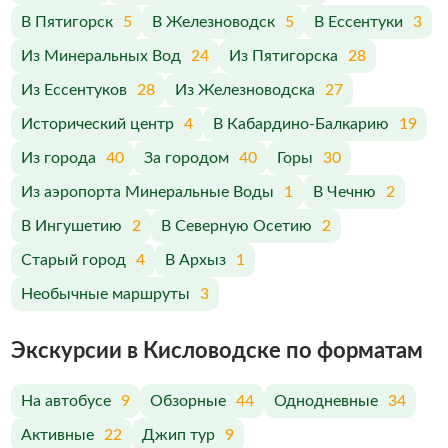
В Пятигорск
5
В Железноводск
5
В Ессентуки
3
Из Минеральных Вод
24
Из Пятигорска
28
Из Ессентуков
28
Из Железноводска
27
Исторический центр
4
В Кабардино-Балкарию
19
Из города
40
За городом
40
Горы
30
Из аэропорта Минеральные Воды
1
В Чечню
2
В Ингушетию
2
В Северную Осетию
2
Старый город
4
В Архыз
1
Необычные маршруты
3
Экскурсии в Кисловодске по форматам
На автобусе
9
Обзорные
44
Однодневные
34
Активные
22
Джип тур
9