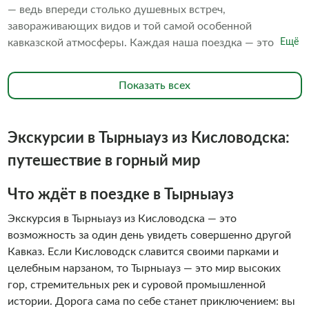
— ведь впереди столько душевных встреч,
завораживающих видов и той самой особенной
кавказской атмосферы. Каждая наша поездка — это
Ещё
новые знакомства, уютное общение в окружении гор и
искренняя забота о каждом госте. Наши гиды с
Показать всех
радостью поделятся уникальными историями, покажут
укромные места и откроют для вас секреты региона,
чтобы впечатления остались самыми яркими! Будь то
Экскурсии в Тырныауз из Кисловодска:
индивидуальный тур или дружная компания — мы всегда
делаем всё с любовью и вниманием к деталям.
путешествие в горный мир
Что ждёт в поездке в Тырныауз
Экскурсия в Тырныауз из Кисловодска — это
возможность за один день увидеть совершенно другой
Кавказ. Если Кисловодск славится своими парками и
целебным нарзаном, то Тырныауз — это мир высоких
гор, стремительных рек и суровой промышленной
истории. Дорога сама по себе станет приключением: вы