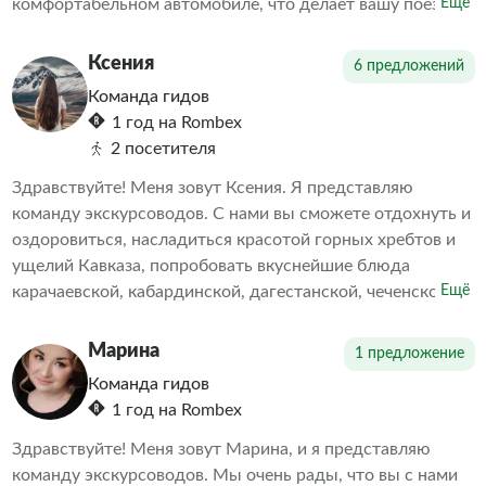
комфортабельном автомобиле, что делает вашу поездку
Ещё
комфортной и удобной. Все маршруты детально мной
прорабатываются и составляются, учитываются ваши
Ксения
6 предложений
пожелания, чтобы вы могли получить самые
Команда гидов
незабываемые впечатления и захотели вернуться снова!
1 год на Rombex
Показываю Кавказ так, как его знают местные, и с
2 посетителя
радостью предлагаю вам свои услуги.
Здравствуйте! Меня зовут Ксения. Я представляю
команду экскурсоводов. С нами вы сможете отдохнуть и
оздоровиться, насладиться красотой горных хребтов и
ущелий Кавказа, попробовать вкуснейшие блюда
карачаевской, кабардинской, дагестанской, чеченской,
Ещё
осетинской, грузинской и армянской кухонь. Наша
фишка — индивидуальные и групповые туры на джипах.
Марина
1 предложение
Мечтаете о необычном отпуске или хотите ярко и
Команда гидов
комфортно провести выходные дни? Это к нам!
1 год на Rombex
Здравствуйте! Меня зовут Марина, и я представляю
команду экскурсоводов. Мы очень рады, что вы с нами