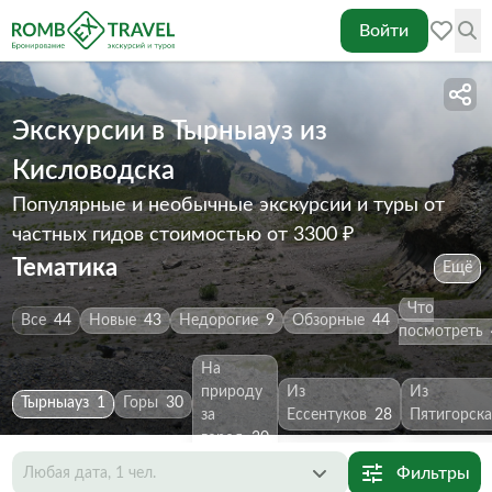
Войти
Экскурсии в Тырныауз из
Кисловодска
Популярные и необычные экскурсии и туры от
частных гидов
стоимостью от 3300 ₽
Тематика
Ещё
Что
Все
44
Новые
43
Недорогие
9
Обзорные
44
посмотреть
На
природу
Из
Из
Тырныауз
1
Горы
30
за
Ессентуков
28
Пятигорска
город
30
Фильтры
Любая дата, 1 чел.