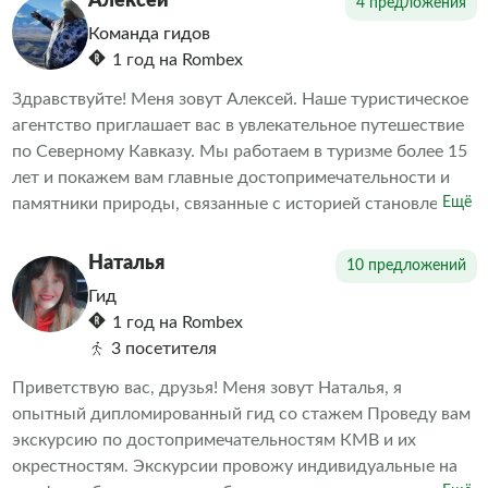
Алексей
4 предложения
транспорт! Профессиональные гиды!
Команда гидов
1 год на Rombex
Здравствуйте! Меня зовут Алексей. Наше туристическое
агентство приглашает вас в увлекательное путешествие
по Северному Кавказу. Мы работаем в туризме более 15
лет и покажем вам главные достопримечательности и
памятники природы, связанные с историей становления
Ещё
нашего региона. С нами вы получите массу
положительных эмоций и будете в безопасности.
Наталья
10 предложений
Гид
1 год на Rombex
3 посетителя
Приветствую вас, друзья! Меня зовут Наталья, я
опытный дипломированный гид со стажем Проведу вам
экскурсию по достопримечательностям КМВ и их
окрестностям. Экскурсии провожу индивидуальные на