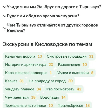
Увидим ли мы Эльбрус по дороге в Тырныауз?
Будет ли обед во время экскурсии?
Чем Тырныауз отличается от других городов
Кавказа?
Экскурсии в Кисловодске по темам
Канатная дорога
13
Смотровые площадки
31
История и архитектура
20
Развлечения
10
Карачаевское подворье
1
Музеи и выставки
8
Кавказ
31
На природу за город
30
Увидеть главное
34
Что посмотреть
42
Чем заняться
18
Водопады
14
Термальные источники
10
Приэльбрусье
18