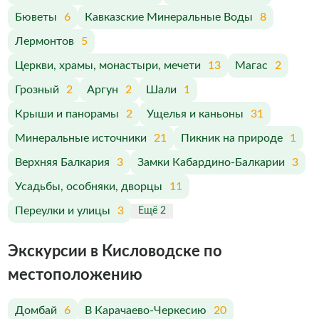
Бюветы
6
Кавказские Минеральные Воды
8
Лермонтов
5
Церкви, храмы, монастыри, мечети
13
Магас
2
Грозный
2
Аргун
2
Шали
1
Крыши и панорамы
2
Ущелья и каньоны
31
Минеральные источники
21
Пикник на природе
1
Верхняя Балкария
3
Замки Кабардино-Балкарии
3
Усадьбы, особняки, дворцы
11
Переулки и улицы
3
Ещё 2
Экскурсии в Кисловодске по
меcтоположению
Домбай
6
В Карачаево-Черкесию
20