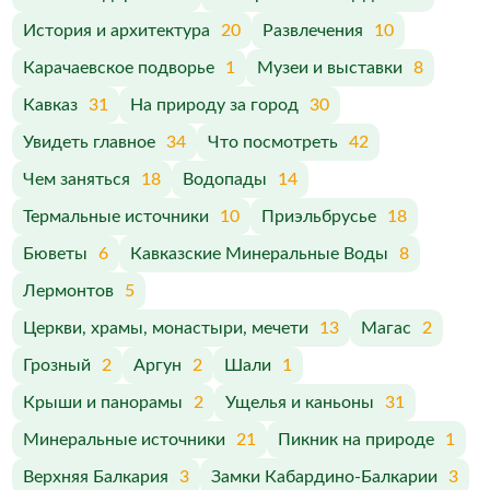
История и архитектура
20
Развлечения
10
Карачаевское подворье
1
Музеи и выставки
8
Кавказ
31
На природу за город
30
Увидеть главное
34
Что посмотреть
42
Чем заняться
18
Водопады
14
Термальные источники
10
Приэльбрусье
18
Бюветы
6
Кавказские Минеральные Воды
8
Лермонтов
5
Церкви, храмы, монастыри, мечети
13
Магас
2
Грозный
2
Аргун
2
Шали
1
Крыши и панорамы
2
Ущелья и каньоны
31
Минеральные источники
21
Пикник на природе
1
Верхняя Балкария
3
Замки Кабардино-Балкарии
3