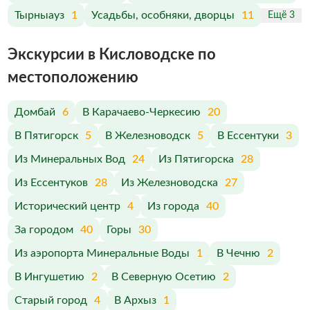
Тырныауз
1
Усадьбы, особняки, дворцы
11
Ещё 3
Экскурсии в Кисловодске по
меcтоположению
Домбай
6
В Карачаево-Черкесию
20
В Пятигорск
5
В Железноводск
5
В Ессентуки
3
Из Минеральных Вод
24
Из Пятигорска
28
Из Ессентуков
28
Из Железноводска
27
Исторический центр
4
Из города
40
За городом
40
Горы
30
Из аэропорта Минеральные Воды
1
В Чечню
2
В Ингушетию
2
В Северную Осетию
2
Старый город
4
В Архыз
1