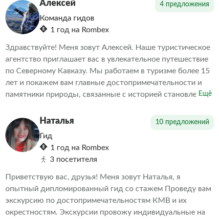
гостеприимство! Ухоженный и подготовленный
Алексей
4 предложения
транспорт! Профессиональные гиды!
Команда гидов
1 год на Rombex
Здравствуйте! Меня зовут Алексей. Наше туристическое
агентство приглашает вас в увлекательное путешествие
по Северному Кавказу. Мы работаем в туризме более 15
лет и покажем вам главные достопримечательности и
памятники природы, связанные с историей становления
Ещё
нашего региона. С нами вы получите массу
положительных эмоций и будете в безопасности.
Наталья
10 предложений
Гид
1 год на Rombex
3 посетителя
Приветствую вас, друзья! Меня зовут Наталья, я
опытный дипломированный гид со стажем Проведу вам
экскурсию по достопримечательностям КМВ и их
окрестностям. Экскурсии провожу индивидуальные на