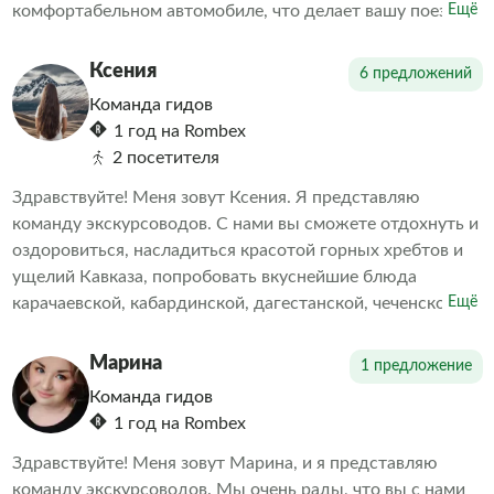
комфортабельном автомобиле, что делает вашу поездку
Ещё
комфортной и удобной. Все маршруты детально мной
прорабатываются и составляются, учитываются ваши
Ксения
6 предложений
пожелания, чтобы вы могли получить самые
Команда гидов
незабываемые впечатления и захотели вернуться снова!
1 год на Rombex
Показываю Кавказ так, как его знают местные, и с
2 посетителя
радостью предлагаю вам свои услуги.
Здравствуйте! Меня зовут Ксения. Я представляю
команду экскурсоводов. С нами вы сможете отдохнуть и
оздоровиться, насладиться красотой горных хребтов и
ущелий Кавказа, попробовать вкуснейшие блюда
карачаевской, кабардинской, дагестанской, чеченской,
Ещё
осетинской, грузинской и армянской кухонь. Наша
фишка — индивидуальные и групповые туры на джипах.
Марина
1 предложение
Мечтаете о необычном отпуске или хотите ярко и
Команда гидов
комфортно провести выходные дни? Это к нам!
1 год на Rombex
Здравствуйте! Меня зовут Марина, и я представляю
команду экскурсоводов. Мы очень рады, что вы с нами