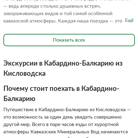
— ведь впереди столько душевных встреч,
завораживающих видов и той самой особенной
кавказской атмосферы. Каждая наша поездка — это
Ещё
новые знакомства, уютное общение в окружении гор и
искренняя забота о каждом госте. Наши гиды с
Показать всех
радостью поделятся уникальными историями, покажут
укромные места и откроют для вас секреты региона,
чтобы впечатления остались самыми яркими! Будь то
Экскурсии в Кабардино-Балкарию из
индивидуальный тур или дружная компания — мы всегда
делаем всё с любовью и вниманием к деталям.
Кисловодска
Почему стоит поехать в Кабардино-
Балкарию
Путешествие в Кабардино-Балкарию из Кисловодска —
это возможность за один день увидеть совершенно
другой мир. Всего в паре часов езды от курортной
атмосферы Кавказских Минеральных Вод начинаются