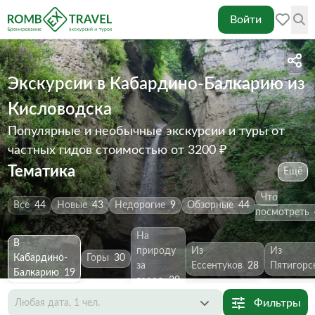
Войти
Экскурсии в Кабардино-Балкарию из
Кисловодска
Популярные и необычные экскурсии и туры от
частных гидов
стоимостью от 3200 ₽
Тематика
Ещё
Что
Все
44
Новые
43
Недорогие
9
Обзорные
44
посмотреть
На
В
природу
Из
Из
Кабардино-
Горы
30
за
Ессентуков
28
Пятигорс
Балкарию
19
город
30
Фильтры
Любая дата, 1 чел.