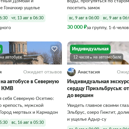
ютный Домбай и
воды, прогуляться по старом
е Гоначхир ущелье
посетить замок
06:30
чт, 13 авг в 06:30
вс, 9 авг в 06:00
вс, 9 авг в 06
30 000 ₽
дного
за группу, 1-6 чело
я
Индивидуальная
На автобусе
12 часов
На автомобиле
я
Ожидает отзывов
Анастасия
Ожид
 на автобусе в Северную
Индивидуальная экскурс
з КМВ
сердцу Приэльбрусья: о
до вершин
я себя Северную Осетию:
ю крепость, мужской
Увидеть главное своими глаз
 Город мертвых и Кармадон
Эльбрус, озеро Гижгит, дол
и ущелье Адыр-су
05:30
вс, 16 авг в 05:30