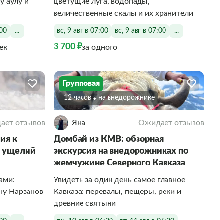
у аулу и
цветущие луга, водопады,
величественные скалы и их хранители
:00
...
вс, 9 авг в 07:00
вс, 9 авг в 07:00
...
3 700 ₽
век
за одного
Групповая
12 часов
На внедорожнике
ает отзывов
Яна
Ожидает отзывов
ия к
Домбай из КМВ: обзорная
т ущелий
экскурсия на внедорожниках по
жемчужине Северного Кавказа
ами:
Увидеть за один день самое главное
ину Нарзанов
Кавказа: перевалы, пещеры, реки и
древние святыни