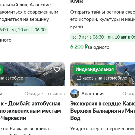
КМВ
кальный лик, Аланские
накомиться с современным
Открыть тайны региона скво
подняться на вершину
его истории, культуры и на
кухни
06:00
чт, 20 авг в 06:00
вс, 9 авг в 06:30
пн, 10 авг в 0
дного
6 200 ₽
за одного
я
Индивидуальная
На автобусе
12 часов
На автомобиле
я
Ожидает отзывов
Анастасия
Ожид
к - Домбай: автобусная
Экскурсия в сердце Кавк
 по живописным местам
Верхняя Балкария из Ми
-Черкесии
Вод
 по Кавказу: вершина
Увидеть озеро с переменчи