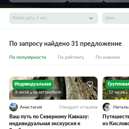
Любая дата, 1 чел.
Цена
По запросу найдено 31 предложение
По популярности
По рейтингу
По новизне
Индивидуальная
Группова
8 часов
На автомобиле
12 часов
Анастасия
Ожидает отзывов
Наталь
Ваш путь по Северному Кавказу:
Путешеств
индивидуальная экскурсия к
из Кислов