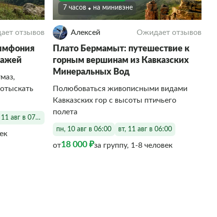
7 часов
На минивэне
ает отзывов
Алексей
Ожидает отзывов
имфония
Плато Бермамыт: путешествие к
зажей
горным вершинам из Кавказских
Минеральных Вод
маз,
 отыскать
Полюбоваться живописными видами
Кавказских гор с высоты птичьего
полета
, 11 авг в 07:00
пн, 10 авг в 06:00
вт, 11 авг в 06:00
век
18 000 ₽
от
за группу, 1-8 человек