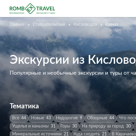
Главная
Ставропольский
Кисловодск
Кавказ
Экскурсии из Кислово
Популярные и необычные экскурсии и туры от ч
Тематика
Все
44
Новые
43
Недорогие
9
Обзорные
44
Что пос
Ущелья и каньоны
31
Горы
30
На природу за город
30
Минеральные источники
21
Куда сходить
21
В Карачаев