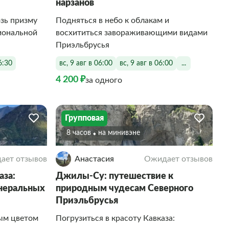
нарзанов
зь призму
Подняться в небо к облакам и
циональной
восхититься завораживающими видами
Приэльбрусья
6:30
вс, 9 авг в 06:00
вс, 9 авг в 06:00
...
4 200 ₽
за одного
Групповая
8 часов
На минивэне
ает отзывов
Анастасия
Ожидает отзывов
аза:
Джилы-Су: путешествие к
неральных
природным чудесам Северного
Приэльбрусья
вым цветом
Погрузиться в красоту Кавказа: