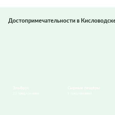
Достопримечательности в Кисловодск
Эльбрус
Сырные пещеры
23 предложения
5 предложений