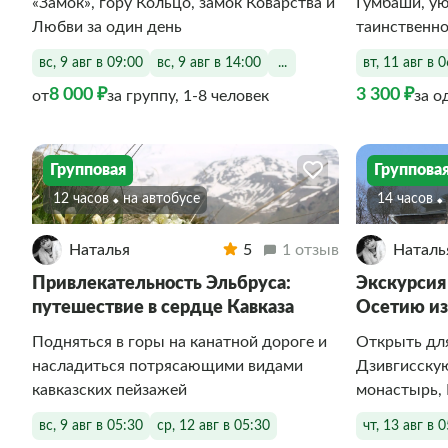
«Замок», гору Кольцо, замок Коварства и
Гумбаши, у
Любви за один день
таинственно
вс, 9 авг в 09:00
вс, 9 авг в 14:00
...
вт, 11 авг в 
8 000 ₽
3 300 ₽
от
за группу, 1-8 человек
за о
Групповая
Группова
12 часов
На автобусе
14 часов
Наталья
5
1 отзыв
Наталь
Привлекательность Эльбруса:
Экскурсия
путешествие в сердце Кавказа
Осетию и
Подняться в горы на канатной дороге и
Открыть дл
насладиться потрясающими видами
Дзивгисску
кавказских пейзажей
монастырь,
вс, 9 авг в 05:30
ср, 12 авг в 05:30
чт, 13 авг в 