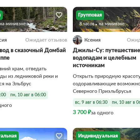
я
Групповая
На минивэне
8 часов
На минивэне
сия
Ожидает отзывов
Ксения
Ожид
вод в сказочный Домбай
Джилы-Су: путешествие
уппе
водопадам и целебным
источникам
вний храм, отведать
ды из ледниковой реки и
Открыть природную красоту
ся на Эльбрус
оздоравливающие возможно
Северного Приэльбрусья
6:00
пн, 10 авг в 06:00
вс, 9 авг в 06:30
пн, 10 авг в 0
дного
3 700 ₽
за одного
альная
Индивидуальная