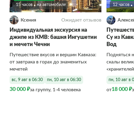
15 часов
На автомобиле
12 часов
Ксения
Ожидает отзывов
Алексе
Индивидуальная экскурсия на
Путешест
джипе из КМВ: башня Ингушетии
Су из Кав
и мечети Чечни
Вод
Путешествие вкусов и вершин Кавказа:
Подняться 
от завтрака в горах до знаменитых
скалы велик
мечетей
«хранителей
вс, 9 авг в 06:30
пн, 10 авг в 06:30
пн, 10 авг в 
30 000 ₽
18 000 ₽
за группу, 1-4 человека
от