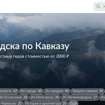
дска по Кавказу
астных гидов
стоимостью от 2000 ₽
мотреть
42
Из города
40
За городом
40
Увидеть главное
34
Из Ессентуков
28
Из Пятигорска
28
Из Железноводска
27
Из
о-Черкесию
20
История и архитектура
20
Ещё