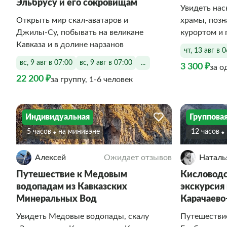
Эльбрусу и его сокровищам
Увидеть нас
Открыть мир скал‑аватаров и
храмы, поз
Джилы‑Су, побывать на великане
курортом и 
Кавказа и в долине нарзанов
чт, 13 авг в 
вс, 9 авг в 07:00
вс, 9 авг в 07:00
...
3 300 ₽
за о
22 200 ₽
за группу, 1-6 человек
Индивидуальная
Группова
5 часов
На минивэне
12 часов
Алексей
Ожидает отзывов
Наталь
Путешествие к Медовым
Кисловодс
водопадам из Кавказских
экскурсия
Минеральных Вод
Карачаево
Увидеть Медовые водопады, скалу
Путешествие