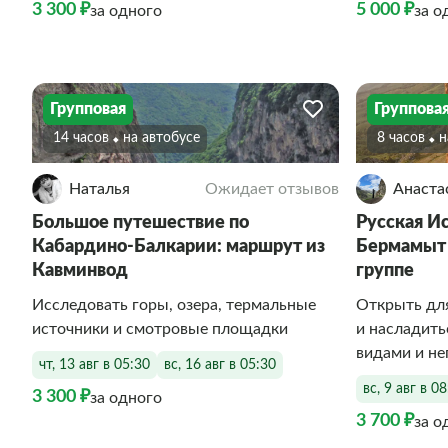
3 300 ₽
5 000 ₽
за одного
за о
Групповая
Группова
14 часов
На автобусе
8 часов
Наталья
Ожидает отзывов
Анаста
Большое путешествие по
Русская Ис
Кабардино-Балкарии: маршрут из
Бермамыт 
Кавминвод
группе
Исследовать горы, озера, термальные
Открыть дл
источники и смотровые площадки
и насладит
видами и н
чт, 13 авг в 05:30
вс, 16 авг в 05:30
вс, 9 авг в 0
3 300 ₽
за одного
3 700 ₽
за о