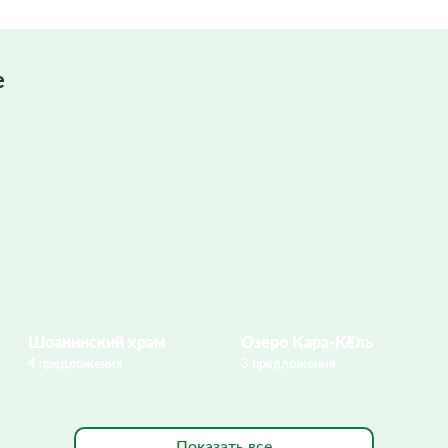
е
Шоанинский храм
Озеро Кара-Кёль
4 предложения
3 предложения
Показать все