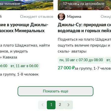
На минивэне
12 часов
На автомобиле
й
Ожидает отзывов
Марина
Ожид
вие в урочище Джилы-
Джилы-Су: природная с
казских Минеральных
водопадов и горных пей
Подняться на плато Шаджат
на плато Шаджатмаз, найти
ощутить величие природы и
анов, и увидеть
скалы- аватары
» Кавказа
пн, 10 авг с 07:30 до 08:00
вт
06:00
вт, 11 авг в 06:00
27 000 ₽
за группу, 1-7 чело
за группу, 1-8 человек
Показать еще
1
2