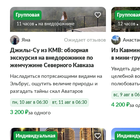
Групповая
Группова
11 часов
На внедорожнике
12 часов
Яна
Ожидает отзывов
Анаста
Джилы-Су из КМВ: обзорная
Из Кавмин
экскурсия на внедорожнике по
в мини-гр
жемчужине Северного Кавказа
Увидеть дре
Насладиться потрясающими видами на
целебной во
Эльбрус, ощутить величие природы и
полюбовать
разгадать тайны скал Аватаров
вс, 9 авг в 0
пн, 10 авг в 06:30
вт, 11 авг в 06:30
4 200 ₽
за о
3 200 ₽
за одного
Индивидуальная
Индивиду