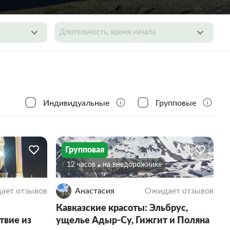
Длительность, время начала
Индивидуальные
Групповые
Групповая
12 часов
На внедорожнике
ает отзывов
Анастасия
Ожидает отзывов
Кавказские красоты: Эльбрус,
твие из
ущелье Адыр-Су, Гижгит и Поляна