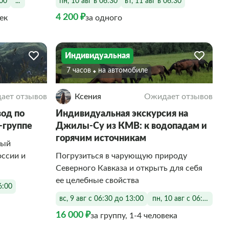
:00
...
пн, 10 авг в 06:30
вт, 11 авг в 06:30
4 200 ₽
век
за одного
Индивидуальная
7 часов
На автомобиле
ает отзывов
Ксения
Ожидает отзывов
од по
Индивидуальная экскурсия на
-группе
Джилы-Су из КМВ: к водопадам и
горячим источникам
мый
ссии и
Погрузиться в чарующую природу
Северного Кавказа и открыть для себя
ее целебные свойства
6:00
вс, 9 авг с 06:30 до 13:00
пн, 10 авг с 06:30 до 1
16 000 ₽
за группу, 1-4 человека