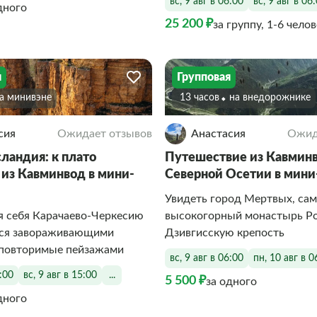
вс, 9 авг в 06:00
вс, 9 авг в 06
дного
25 200 ₽
за группу, 1-6 чело
я
Групповая
На минивэне
13 часов
На внедорожнике
сия
Ожидает отзывов
Анастасия
Ожид
ландия: к плато
Путешествие из Кавминв
из Кавминвод в мини-
Северной Осетии в мини
Увидеть город Мертвых, са
я себя Карачаево-Черкесию
высокогорный монастырь Ро
ься завораживающими
Дзивгисскую крепость
еповторимые пейзажами
вс, 9 авг в 06:00
пн, 10 авг в 0
8:00
вс, 9 авг в 15:00
...
5 500 ₽
за одного
дного