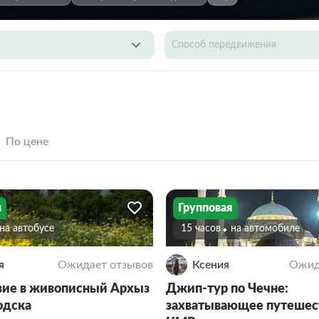
Способ передвижения
По цене
я
Групповая
На автобусе
15 часов
На автомобиле
я
Ожидает отзывов
Ксения
Ожид
ие в живописный Архыз
Джип-тур по Чечне:
одска
захватывающее путешес