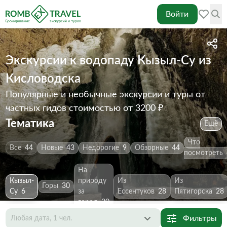
Войти
Экскурсии к водопаду Кызыл-Су из
Кисловодска
Популярные и необычные экскурсии и туры от
частных гидов
стоимостью от 3200 ₽
Тематика
Ещё
Что
Все
44
Новые
43
Недорогие
9
Обзорные
44
посмотреть
На
Кызыл-
природу
Из
Из
Горы
30
Су
6
за
Ессентуков
28
Пятигорска
28
город
30
Фильтры
Любая дата, 1 чел.