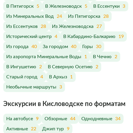
В Пятигорск
5
В Железноводск
5
В Ессентуки
3
Из Минеральных Вод
24
Из Пятигорска
28
Из Ессентуков
28
Из Железноводска
27
Исторический центр
4
В Кабардино-Балкарию
19
Из города
40
За городом
40
Горы
30
Из аэропорта Минеральные Воды
1
В Чечню
2
В Ингушетию
2
В Северную Осетию
2
Старый город
4
В Архыз
1
Необычные маршруты
3
Экскурсии в Кисловодске по форматам
На автобусе
9
Обзорные
44
Однодневные
34
Активные
22
Джип тур
9