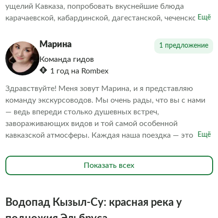
ущелий Кавказа, попробовать вкуснейшие блюда
карачаевской, кабардинской, дагестанской, чеченской,
Ещё
осетинской, грузинской и армянской кухонь. Наша
фишка — индивидуальные и групповые туры на джипах.
Марина
1 предложение
Мечтаете о необычном отпуске или хотите ярко и
Команда гидов
комфортно провести выходные дни? Это к нам!
1 год на Rombex
Здравствуйте! Меня зовут Марина, и я представляю
команду экскурсоводов. Мы очень рады, что вы с нами
— ведь впереди столько душевных встреч,
завораживающих видов и той самой особенной
кавказской атмосферы. Каждая наша поездка — это
Ещё
новые знакомства, уютное общение в окружении гор и
искренняя забота о каждом госте. Наши гиды с
Показать всех
радостью поделятся уникальными историями, покажут
укромные места и откроют для вас секреты региона,
чтобы впечатления остались самыми яркими! Будь то
Водопад Кызыл-Су: красная река у
индивидуальный тур или дружная компания — мы всегда
делаем всё с любовью и вниманием к деталям.