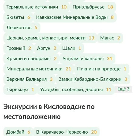
Термальные источники
10
Приэльбрусье
18
Бюветы
6
Кавказские Минеральные Воды
8
Лермонтов
5
Церкви, храмы, монастыри, мечети
13
Магас
2
Грозный
2
Аргун
2
Шали
1
Крыши и панорамы
2
Ущелья и каньоны
31
Минеральные источники
21
Пикник на природе
1
Верхняя Балкария
3
Замки Кабардино-Балкарии
3
Тырныауз
1
Усадьбы, особняки, дворцы
11
Ещё 3
Экскурсии в Кисловодске по
меcтоположению
Домбай
6
В Карачаево-Черкесию
20