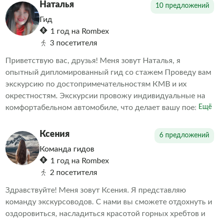
положительных эмоций и будете в безопасности.
Наталья
10 предложений
Гид
1 год на Rombex
3 посетителя
Приветствую вас, друзья! Меня зовут Наталья, я
опытный дипломированный гид со стажем Проведу вам
экскурсию по достопримечательностям КМВ и их
окрестностям. Экскурсии провожу индивидуальные на
комфортабельном автомобиле, что делает вашу поездку
Ещё
комфортной и удобной. Все маршруты детально мной
прорабатываются и составляются, учитываются ваши
Ксения
6 предложений
пожелания, чтобы вы могли получить самые
Команда гидов
незабываемые впечатления и захотели вернуться снова!
1 год на Rombex
Показываю Кавказ так, как его знают местные, и с
2 посетителя
радостью предлагаю вам свои услуги.
Здравствуйте! Меня зовут Ксения. Я представляю
команду экскурсоводов. С нами вы сможете отдохнуть и
оздоровиться, насладиться красотой горных хребтов и