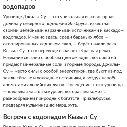
водопадов
Урочище Джилы-Су — это уникальная высокогорная
долина у северного подножия Эльбруса, известная
своими целебными нарзанными источниками и каскадом
водопадов. Именно здесь, среди бараньих лбов —
отполированных ледником скал, — берёт начало река
Кызыл-Су, что в переводе означает «Красная река».
Название связано с особым цветом воды, который ей
придают минеральные соли и горные породы. Джилы-
Су — место силы с особой энергетикой, где бьют из-под
земли тёплые и холодные источники, а воздух напоён
ароматами альпийских лугов. Посещение этого урочища
— ключевая часть экскурсии, которая знакомит с
разнообразием природных богатств Приэльбрусья,
предваряя кульминацию маршрута.
Встреча с водопадом Кызыл-Су
Водопад Кызыл-Су — главная цель путешествия. Это