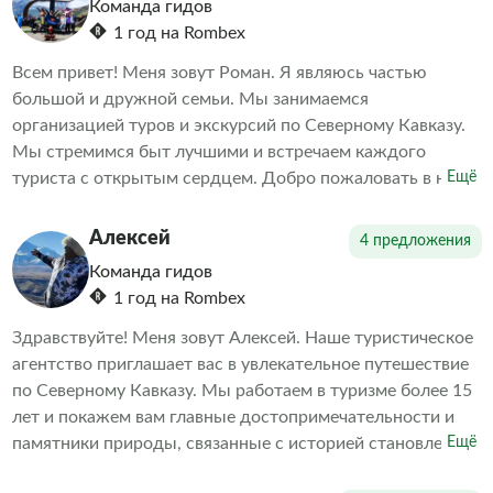
Команда гидов
1 год на Rombex
Всем привет! Меня зовут Роман. Я являюсь частью
большой и дружной семьи. Мы занимаемся
организацией туров и экскурсий по Северному Кавказу.
Мы стремимся быт лучшими и встречаем каждого
туриста с открытым сердцем. Добро пожаловать в нашу
Ещё
теплую и гостеприимную семью! Семейное
гостеприимство! Ухоженный и подготовленный
Алексей
4 предложения
транспорт! Профессиональные гиды!
Команда гидов
1 год на Rombex
Здравствуйте! Меня зовут Алексей. Наше туристическое
агентство приглашает вас в увлекательное путешествие
по Северному Кавказу. Мы работаем в туризме более 15
лет и покажем вам главные достопримечательности и
памятники природы, связанные с историей становления
Ещё
нашего региона. С нами вы получите массу