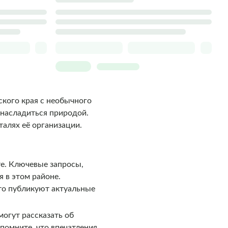
кого края с необычного
 насладиться природой.
талях её организации.
е. Ключевые запросы,
 в этом районе.
сто публикуют актуальные
могут рассказать об
помните, что впечатления