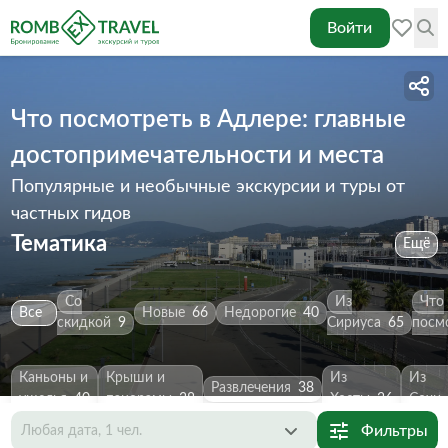
Войти
Что посмотреть в Адлере: главные
достопримечательности и места
Популярные и необычные экскурсии и туры от
частных гидов
Тематика
Ещё
Со
Из
Что
Все
Новые
66
Недорогие
40
скидкой
9
Сириуса
65
посм
Каньоны и
Крыши и
Из
Из
Развлечения
38
ущелья
40
панорамы
38
Хосты
36
Сочи
Фильтры
Любая дата, 1 чел.