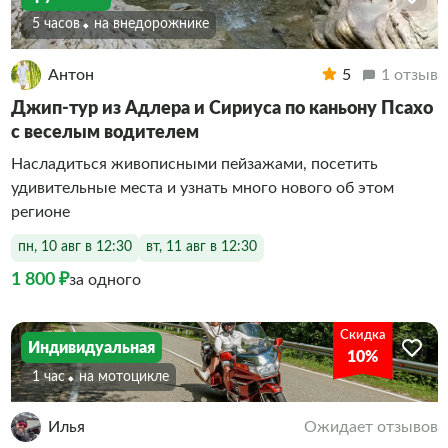
5 часов
На внедорожнике
Антон
5
1 отзыв
Джип-тур из Адлера и Сириуса по каньону Псахо
с веселым водителем
Насладиться живописными пейзажами, посетить
удивительные места и узнать много нового об этом
регионе
пн, 10 авг в 12:30
вт, 11 авг в 12:30
1 800 ₽
за одного
Скидка
Индивидуальная
10%
1 час
На мотоцикле
Илья
Ожидает отзывов