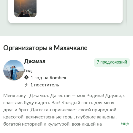
благодарность нашему экскурсоводу Мадине!
Она не просто профессионал высочайшего
класса, а человек, который искренне любит
свой край и умеет передать эту любовь
гостям. Мадина смогла создать невероятно
комфортную и дружескую атмосферу на
протяжении всей поездки. Что покорило
Организаторы в Махачкале
больше всего — она с легкостью
подстроилась под микроклимат и интересы
Джамал
7 предложений
нашей разновозрастной семьи, была
Гид
возможность насладиться пейзажами и
1 год на Rombex
получить глубокие знания. Отдельная
1 посетитель
благодарность за кофе и закат. Спасибо
Меня зовут Джамал. Дагестан — моя Родина! Друзья, я
счастлив буду видеть Вас! Каждый гость для меня —
друг и брат. Дагестан привлекает своей природной
красотой: величественные горы, глубокие каньоны,
богатой историей и культурой, возникшей на
Ещё
пересечении путей народов Азии и Европы. Приглашаю