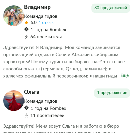
Вас открыть для себя эту жемчужину Кавказа,
Владимир
80 предложений
почувствовать дух приключений и узнать то, о чём
Команда гидов
многие даже не догадывались.
5.0
1 отзыв
1 год на Rombex
64 посетителя
Здравствуйте! Я Владимир. Моя команда занимается
организацией отдыха в Сочи и Абхазии с сибирским
характером! Почему туристы выбирают нас? • есть все
способы оплаты (терминал, Qr-код, наличные); •
являемся официальный перевозчиком; • наши гиды
Ещё
аккредитованные и лицензированные; • своя
диспетчерская служба; • водители проходят
Ольга
1 предложение
ежедневный врачебный осмотр на допуск к управлению
Команда гидов
транспортом; • мы сами проехали все маршруты и
1 год на Rombex
готовы поделиться яркими впечатлениями.
11 посетителей
Путешествуйте с нами и получите незабываемые
эмоции!
Здравствуйте! Меня зовут Ольга и я работаю в бюро