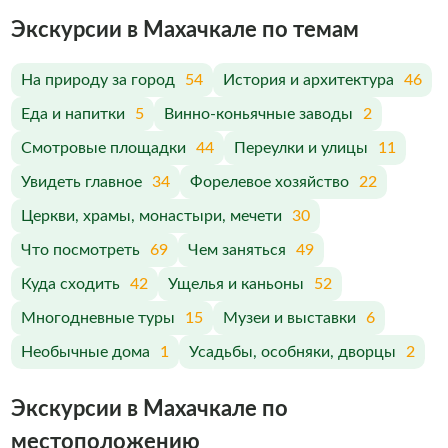
Экскурсии в Махачкале по темам
На природу за город
54
История и архитектура
46
Еда и напитки
5
Винно-коньячные заводы
2
Смотровые площадки
44
Переулки и улицы
11
Увидеть главное
34
Форелевое хозяйство
22
Церкви, храмы, монастыри, мечети
30
Что посмотреть
69
Чем заняться
49
Куда сходить
42
Ущелья и каньоны
52
Многодневные туры
15
Музеи и выставки
6
Необычные дома
1
Усадьбы, особняки, дворцы
2
Экскурсии в Махачкале по
меcтоположению