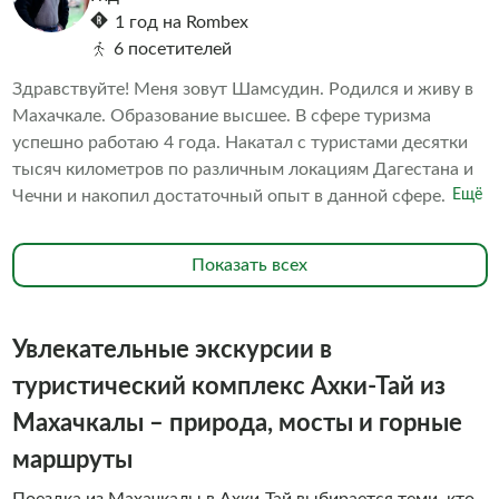
1 год на Rombex
6 посетителей
Здравствуйте! Меня зовут Шамсудин. Родился и живу в
Махачкале. Образование высшее. В сфере туризма
успешно работаю 4 года. Накатал с туристами десятки
тысяч километров по различным локациям Дагестана и
Чечни и накопил достаточный опыт в данной сфере. Тем
Ещё
не менее, решил пройти профессиональное обучение и
закончил курсы экскурсовода в Высшей школе
Показать всех
менеджмента и технологий в Финансовом университете
при Правительстве РФ. В октябре 2024 года получил
сертификат гида.
Увлекательные экскурсии в
туристический комплекс Ахки-Тай из
Махачкалы – природа, мосты и горные
маршруты