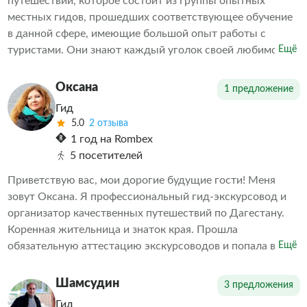
путешествий, которое состоит из группы опытных
местных гидов, прошедших соответствующее обучение
в данной сфере, имеющие большой опыт работы с
туристами. Они знают каждый уголок своей любимой
Ещё
Родины и готовы открыть для Вас новые горизонты
Более 4х лет организовывают однодневные,
Оксана
1 предложение
многодневные и индивидуальные экскурсии и
Гид
путешествия наших дорогих гостей по удивительному
5.0
2 отзыва
Дагестану.
1 год на Rombex
5 посетителей
Приветствую вас, мои дорогие будущие гости! Меня
зовут Оксана. Я профессиональный гид-экскурсовод и
организатор качественных путешествий по Дагестану.
Коренная жительница и знаток края. Прошла
обязательную аттестацию экскурсоводов и попала в
Ещё
единый федеральный реестр. Мои экскурсии — это
всегда позитивно, активно, информативно, а самое
Шамсудин
3 предложения
главное — время пролетает незаметно.
Гид