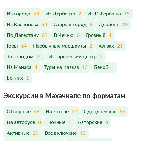
Из города
70
Из Дербента
2
Из Избербаша
15
Из Каспийска
54
Старый город
8
Дербент
20
По Дагестану
64
В Чечню
6
Грозный
4
Горы
54
Необычные маршруты
2
Хунзах
21
За городом
70
Исторический центр
2
Из Манаса
1
Туры на Кавказ
15
Беной
1
Ботлих
1
Экскурсии в Махачкале по форматам
Обзорные
69
На катере
27
Однодневные
55
На автобусе
8
Ночные
1
Авторские
4
Активные
20
Все включено
13