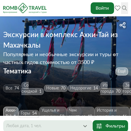
Войти
Экскурсии в комплекс Ахки-Тай из
Махачкалы
Популярные и необычные экскурсии и туры от
частных гидов
стоимостью от 3500 ₽
Тематика
Ещё
Со
Из
За
Все
74
Новые
70
Недорогие
14
скидкой
1
города
70
гор
Ахки-
Ущелья и
Чем
История и
Горы
54
Тай
1
каньоны
52
заняться
49
архитектура
46
Фильтры
Любая дата, 1 чел.