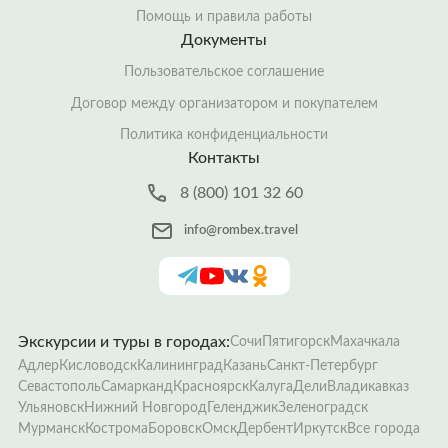
Помощь и правила работы
Документы
Пользовательское соглашение
Договор между организатором и покупателем
Политика конфиденциальности
Контакты
8 (800) 101 32 60
info@rombex.travel
Экскурсии и туры в городах:
Сочи
Пятигорск
Махачкала
Адлер
Кисловодск
Калининград
Казань
Санкт-Петербург
Севастополь
Самарканд
Красноярск
Калуга
Дели
Владикавказ
Ульяновск
Нижний Новгород
Геленджик
Зеленоградск
Мурманск
Кострома
Боровск
Омск
Дербент
Иркутск
Все города