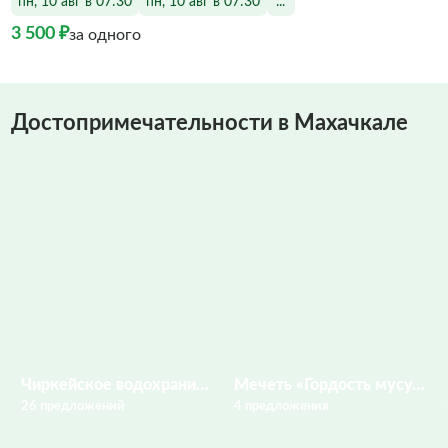
пн, 10 авг в 07:30
пн, 10 авг в 07:30
...
3 500 ₽
за одного
Достопримечательности в Махачкале
Чиркейское водохранилище
Мечеть «Гордость мусульман»
26 предложений
4 предложения