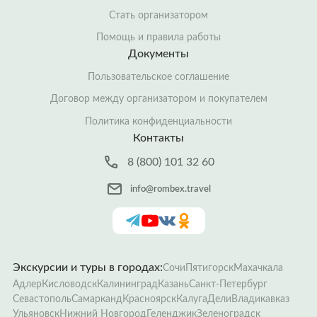
Стать организатором
Помощь и правила работы
Документы
Пользовательское соглашение
Договор между организатором и покупателем
Политика конфиденциальности
Контакты
8 (800) 101 32 60
info@rombex.travel
Экскурсии и туры в городах:
Сочи
Пятигорск
Махачкала
Адлер
Кисловодск
Калининград
Казань
Санкт-Петербург
Севастополь
Самарканд
Красноярск
Калуга
Дели
Владикавказ
Ульяновск
Нижний Новгород
Геленджик
Зеленоградск