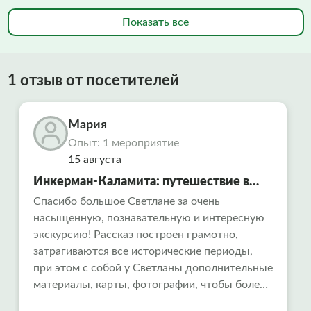
Показать все
1 отзыв от посетителей
Мария
Опыт: 1 мероприятие
15 августа
Инкерман-Каламита: путешествие в
«Русский Афон» и тайны
Спасибо большое Светлане за очень
насыщенную, познавательную и интересную
средневековой крепости
экскурсию! Рассказ построен грамотно,
затрагиваются все исторические периоды,
при этом с собой у Светланы дополнительные
материалы, карты, фотографии, чтобы более
целостно представлять, о чем идет рассказ.