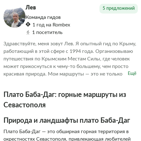
акцент на живом общении, увлекательных рассказах,
Лев
5 предложений
проверенных маршрутах и искренней заботе о каждом
Команда гидов
госте. В наших турах нет места спешке и формальности-
1 год на Rombex
только тепло, уважение к истории и комфорт. Мы знаем,
1 посетитель
как удивить даже тех, кто бывал в Крыму не раз, и умеем
показывать знакомые места с новой, неожиданной
Здравствуйте, меня зовут Лев. Я опытный гид по Крыму,
стороны. Ежедневные выезды из Севастополя. Почему
работающий в этой сфере с 1994 года. Организовываю
выбирают нас: – Небольшие группы – Живые и
путешествия по Крымским Местам Силы, где человек
увлекательные экскурсии – Местные гиды, которые
может прикоснуться к чему-то большему, чем просто
любят свою работу – Возможность создания
красивая природа. Мои маршруты — это не только
Ещё
индивидуальных туров по запросу Присоединяйтесь к
тропы, но и путь к себе. За моими плечами — десятки лет
нашим путешествиям и сделайте своё знакомство с
в туризме, девятилетний опыт проведения тренингов по
Плато Баба-Даг: горные маршруты из
Крымом особенным!
экстрим-практикам (в том числе по хождению по углям),
походные бани в горах, медитации на рассвете и закате,
Севастополя
работа с дыханием, телом, вниманием. Если вы хотите не
просто посетить места, а прочувствовать его. Ощутить
Природа и ландшафты плато Баба-Даг
Крым как живое пространство, приглашаю вас в
Плато Баба-Даг — это обширная горная территория в
индивидуальный поход или на индивидуальную
окрестностях Севастополя, привлекающая любителей