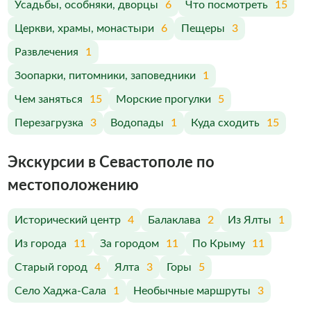
Усадьбы, особняки, дворцы
6
Что посмотреть
15
Церкви, храмы, монастыри
6
Пещеры
3
Развлечения
1
Зоопарки, питомники, заповедники
1
Чем заняться
15
Морские прогулки
5
Перезагрузка
3
Водопады
1
Куда сходить
15
Экскурсии в Севастополе по
меcтоположению
Исторический центр
4
Балаклава
2
Из Ялты
1
Из города
11
За городом
11
По Крыму
11
Старый город
4
Ялта
3
Горы
5
Село Хаджа-Сала
1
Необычные маршруты
3