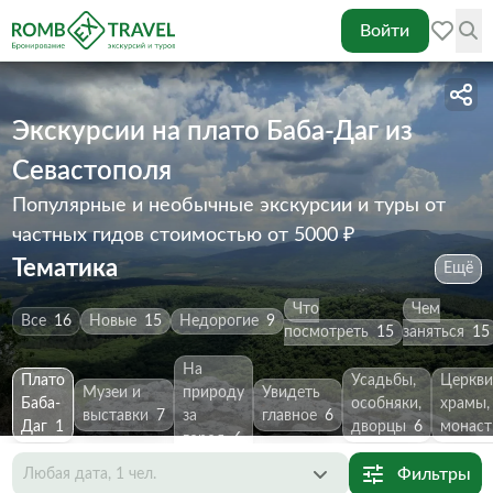
Войти
Экскурсии на плато Баба-Даг из
Севастополя
Популярные и необычные экскурсии и туры от
частных гидов
стоимостью от 5000 ₽
Тематика
Ещё
Что
Чем
Все
16
Новые
15
Недорогие
9
посмотреть
15
заняться
15
На
Плато
Усадьбы,
Церкви
Музеи и
природу
Увидеть
Баба-
особняки,
храмы,
выставки
7
за
главное
6
Даг
1
дворцы
6
монас
город
6
Фильтры
Любая дата, 1 чел.