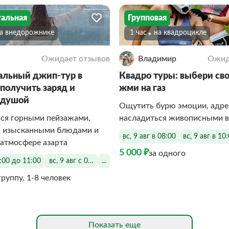
альная
Групповая
На внедорожнике
1 час
На квадроцикле
Ожидает отзывов
Владимир
Ожид
льный джип-тур в
Квадро туры: выбери сво
 получить заряд и
жми на газ
 душой
Ощутить бурю эмоции, адре
ся горными пейзажами,
насладиться живописными 
я изысканными блюдами и
вс, 9 авг в 08:00
вс, 9 авг в 10
 атмосфере азарта
5 000 ₽
за одного
7:00 до 11:00
вс, 9 авг с 07:00 до 11:00
...
группу, 1-8 человек
Показать еще