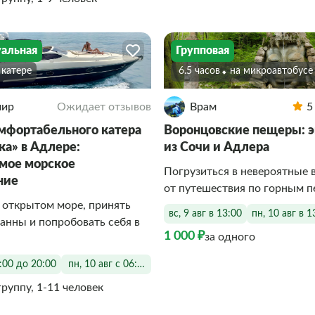
альная
Групповая
а катере
6.5 часов
На микроавтобусе
мир
Ожидает отзывов
Врам
5
мфортабельного катера
Воронцовские пещеры: э
ка» в Адлере:
из Сочи и Адлера
мое морское
Погрузиться в невероятные 
ние
от путешествия по горным 
 открытом море, принять
вс, 9 авг в 13:00
пн, 10 авг в 1
анны и попробовать себя в
1 000 ₽
за одного
6:00 до 20:00
пн, 10 авг с 06:00 до 20:00
группу, 1-11 человек