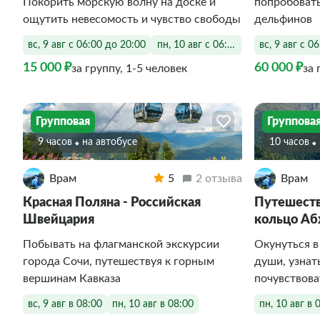
Покорить морскую волну на доске и
попробоват
ощутить невесомость и чувство свободы
дельфинов
вс, 9 авг с 06:00 до 20:00
пн, 10 авг с 06:00 до 20:00
вс, 9 авг с 0
15 000 ₽
60 000 ₽
за группу, 1-5 человек
за 
Групповая
Группова
9 часов
На автобусе
10 часов
Врам
5
2 отзыва
Врам
Красная Поляна - Российская
Путешеств
Швейцария
кольцо Аб
Побывать на флагманской экскурсии
Окунуться в
города Сочи, путешествуя к горным
души, узнат
вершинам Кавказа
почувствова
вс, 9 авг в 08:00
пн, 10 авг в 08:00
пн, 10 авг в 