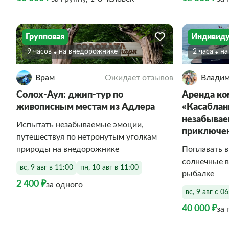
Групповая
Индивиду
9 часов
На внедорожнике
2 часа
Н
Врам
Ожидает отзывов
Влади
Солох-Аул: джип-тур по
Аренда ко
живописным местам из Адлера
«Касаблан
незабывае
Испытать незабываемые эмоции,
приключе
путешествуя по нетронутым уголкам
природы на внедорожнике
Поплавать в
солнечные в
вс, 9 авг в 11:00
пн, 10 авг в 11:00
рыбалке
2 400 ₽
за одного
вс, 9 авг с 0
40 000 ₽
за 