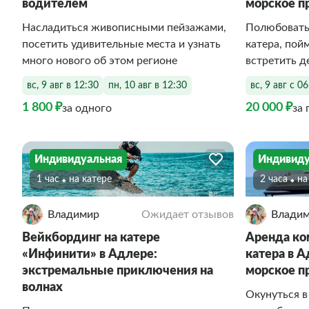
водителем
морское 
Насладиться живописными пейзажами,
Полюбовать
посетить удивительные места и узнать
катера, пой
много нового об этом регионе
встретить 
вс, 9 авг в 12:30
пн, 10 авг в 12:30
вс, 9 авг с 0
1 800 ₽
20 000 ₽
за одного
за 
Индивидуальная
Индивиду
1 час
На катере
2 часа
Н
Владимир
Ожидает отзывов
Влади
Вейкбординг на катере
Аренда ко
«Инфинити» в Адлере:
катера в 
экстремальные приключения на
морское 
волнах
Окунуться в