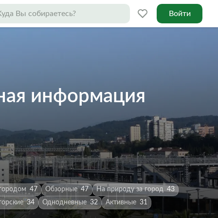
Войти
ная информация
 городом
47
Обзорные
47
На природу за город
43
торские
34
Однодневные
32
Активные
31