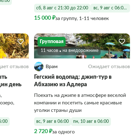
06:00
сб, 8 авг с 21:30 до 22:00
вс, 9 авг с 06:00 до 22
15 000 ₽
за группу, 1-11 человек
Групповая
11 часов
На внедорожнике
ает отзывов
Врам
Ожидает отзывов
ыть
Гегский водопад: джип-тур в
дин день
Абхазию из Адлера
,
Поехать на джипе в атмосфере веселой
озеро,
компании и посетить самые красивые
уголки страны души
6:00
вс, 9 авг в 06:00
пн, 10 авг в 06:00
2 720 ₽
за одного