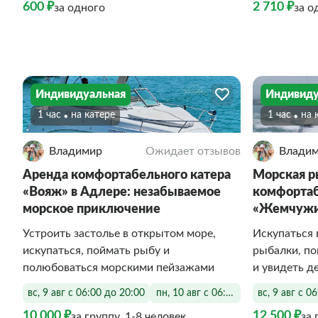
600 ₽
2 710 ₽
за одного
за о
Индивидуальная
Индивиду
1 час
На катере
1 час
На
Владимир
Ожидает отзывов
Влади
Аренда комфортабельного катера
Морская р
«Вояж» в Адлере: незабываемое
комфортаб
морское приключение
«Жемчужи
Устроить застолье в открытом море,
Искупаться 
искупаться, поймать рыбу и
рыбалки, п
полюбоваться морскими пейзажами
и увидеть д
вс, 9 авг с 06:00 до 20:00
пн, 10 авг с 06:00 до 20:00
вс, 9 авг с 0
10 000 ₽
12 500 ₽
за группу, 1-8 человек
за 