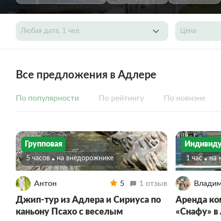
Любая дата, 1 чел.
Цена
Все предложения в Адлере
По популярности
По рейтингу
По новизне
Групповая
Индивиду
5 часов
На внедорожнике
1 час
На
Антон
5
1 отзыв
Влади
Джип-тур из Адлера и Сириуса по
Аренда ко
каньону Псахо с веселым
«Снафу» в