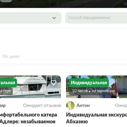
Способ передвижения
По цене
альная
Индивидуальная
 катере
10 часов
На минивэне
мир
Ожидает отзывов
Антон
Ожид
мфортабельного катера
Индивидуальная экскурс
 Адлере: незабываемое
Абхазию