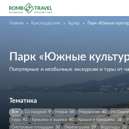
Главная
Краснодарский
Адлер
Парк «Южные культур
Парк «Южные культур
Популярные и необычные экскурсии и туры от ч
Тематика
Все
Со скидкой
9
Новые
66
Недорогие
40
Из Сириу
Горы
41
Каньоны и ущелья
40
Крыши и панорамы
38
Р
Смотровые площадки
30
Перезагрузка
29
Водопады
26