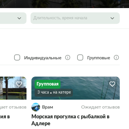
Длительность, время начала
Индивидуальные
Групповые
Групповая
3 часа
На катере
ает отзывов
Врам
Ожидает отзывов
ия в
Морская прогулка с рыбалкой в
Адлере