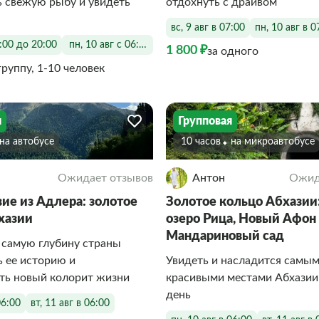
ь свежую рыбу и увидеть
отдохнуть с драйвом
вс, 9 авг в 07:00
пн, 10 авг в 0
6:00 до 20:00
пн, 10 авг с 06:00 до 20:00
1 800 ₽
за одного
группу, 1-10 человек
я
Групповая
На автобусе
10 часов
На микроавтобусе
Ожидает отзывов
Антон
Ожид
ие из Адлера: золотое
Золотое кольцо Абхазии: 
хазии
озеро Рица, Новый Афон
Мандариновый сад
 самую глубину страны
ь ее историю и
Увидеть и насладится самы
ть новый колорит жизни
красивыми местами Абхазии
день
06:00
вт, 11 авг в 06:00