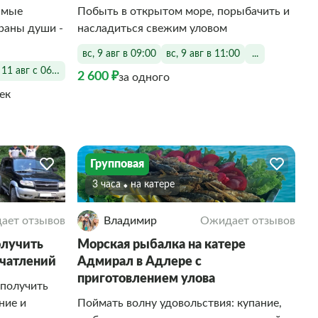
амые
Побыть в открытом море, порыбачить и
раны души -
насладиться свежим уловом
вс, 9 авг в 09:00
вс, 9 авг в 11:00
...
, 11 авг с 06:00 до 09:00
2 600 ₽
за одного
век
Групповая
3 часа
На катере
ает отзывов
Владимир
Ожидает отзывов
олучить
Морская рыбалка на катере
ечатлений
Адмирал в Адлере с
приготовлением улова
 получить
ние и
Поймать волну удовольствия: купание,