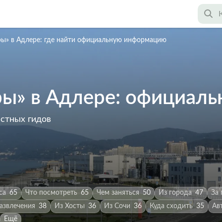
ы» в Адлере: где найти официальную информацию
ы» в Адлере: официаль
астных гидов
са
65
Что посмотреть
65
Чем заняться
50
Из города
47
За
азвлечения
38
Из Хосты
36
Из Сочи
36
Куда сходить
35
Ав
Ещё