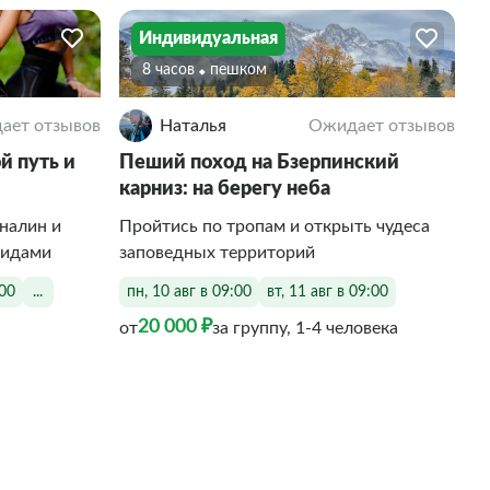
Индивидуальная
8 часов
Пешком
ает отзывов
Наталья
Ожидает отзывов
й путь и
Пеший поход на Бзерпинский
карниз: на берегу неба
налин и
Пройтись по тропам и открыть чудеса
видами
заповедных территорий
:00
...
пн, 10 авг в 09:00
вт, 11 авг в 09:00
20 000 ₽
от
за группу, 1-4 человека