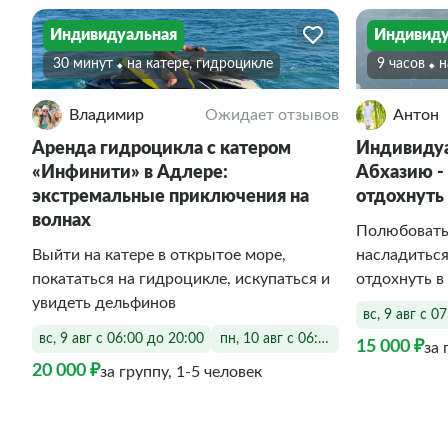
Индивидуальная
Индивиду
30 минут
На катере, гидроцикле
9 часов
Владимир
Ожидает отзывов
Антон
Аренда гидроцикла с катером
Индивидуа
«Инфинити» в Адлере:
Абхазию -
экстремальные приключения на
отдохнуть
волнах
Полюбовать
Выйти на катере в открытое море,
насладитьс
покататься на гидроцикле, искупаться и
отдохнуть в
увидеть дельфинов
вс, 9 авг с 0
вс, 9 авг с 06:00 до 20:00
пн, 10 авг с 06:00 до 20:00
15 000 ₽
за 
20 000 ₽
за группу, 1-5 человек