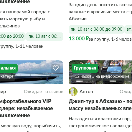
приключение
За один день посетить все с
ся панорамой города с
важные и красивые места ст
мать морскую рыбу и
Абхазии
дельфинов
пн, 10 авг с 06:00 до 09:00
вт
6:00 до 20:00
пн, 10 авг с 06:00 до 20:00
13 000 ₽
за группу, 1-6 чело
группу, 1-11 человек
альная
Групповая
а катере
12 часов
На внедорожнике
мир
Ожидает отзывов
Антон
Ожид
мфортабельного VIP
Джип-тур в Абхазию - п
Адлере: незабываемое
массу незабываемых вп
приключение
Насладиться красотами гор,
 морскую воду, порыбачить,
гастрономическое наслажде