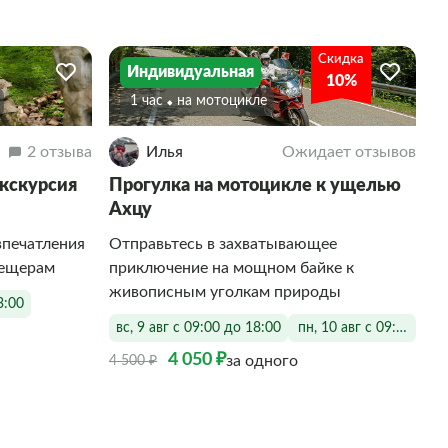
Скидка
Индивидуальная
10%
1 час
На мотоцикле
2 отзыва
Илья
Ожидает отзывов
кскурсия
Прогулка на мотоцикле к ущелью
Ахцу
впечатления
Отправьтесь в захватывающее
пещерам
приключение на мощном байке к
живописным уголкам природы
3:00
вс, 9 авг с 09:00 до 18:00
пн, 10 авг с 09:00 до 1
4 050 ₽
за одного
4 500 ₽