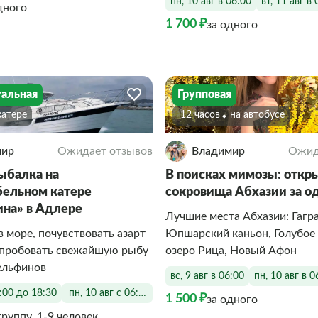
пн, 10 авг в 06:00
вт, 11 авг в 
дного
1 700 ₽
за одного
альная
Групповая
 катере
12 часов
На автобусе
мир
Ожидает отзывов
Владимир
Ожид
ыбалка на
В поисках мимозы: откр
ельном катере
сокровища Абхазии за о
на» в Адлере
Лучшие места Абхазии: Гагра
в море, почувствовать азарт
Юпшарский каньон, Голубое 
опробовать свежайшую рыбу
озеро Рица, Новый Афон
ельфинов
вс, 9 авг в 06:00
пн, 10 авг в 0
6:00 до 18:30
пн, 10 авг с 06:00 до 18:30
1 500 ₽
за одного
группу, 1-9 человек