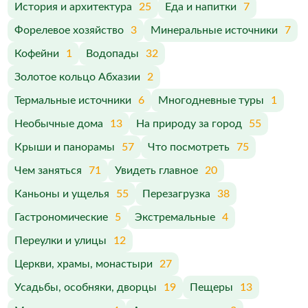
История и архитектура
25
Еда и напитки
7
Форелевое хозяйство
3
Минеральные источники
7
Кофейни
1
Водопады
32
Золотое кольцо Абхазии
2
Термальные источники
6
Многодневные туры
1
Необычные дома
13
На природу за город
55
Крыши и панорамы
57
Что посмотреть
75
Чем заняться
71
Увидеть главное
20
Каньоны и ущелья
55
Перезагрузка
38
Гастрономические
5
Экстремальные
4
Переулки и улицы
12
Церкви, храмы, монастыри
27
Усадьбы, особняки, дворцы
19
Пещеры
13