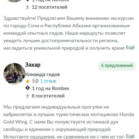
объектов Солнечной системы. С радостью расскажу
12 посетителей
множество интересных фактов.
Здравствуйте! Предлагаем Вашему вниманию экскурсии
по городу Сочи и Республике Абхазия организованные
командой опытных гидов. Наши маршруты позволят
увидеть лучшие достопримечательности региона,
насладиться уникальной природой и получить яркие
Ещё
впечатления. Обеспечиваем комфортное путешествие и
насыщенную программу мероприятий. Выбираете нас –
Захар
6 предложений
выбираете качественные услуги и приятные
Команда гидов
воспоминания о поездке.
5.0
1 отзыв
1 год на Rombex
8 посетителей
Мы предлагаем индивидуальные прогулки на
кабриолетах и лучших туристических мотоциклах Honda
Gold Wing. С нами Вы почувствуете истинный дух
свободы и единение с окружающей природой.
Испытаете ощущения, не сравнимые ни с чем из того,
Ещё