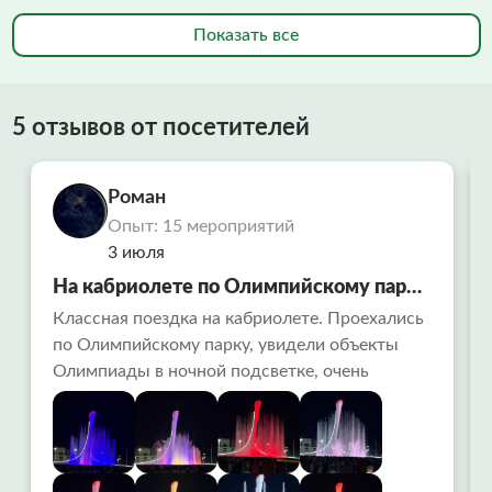
Показать все
5 отзывов от посетителей
Роман
Опыт: 15 мероприятий
3 июля
На кабриолете по Олимпийскому парку
в Сочи
Классная поездка на кабриолете. Проехались
по Олимпийскому парку, увидели объекты
Олимпиады в ночной подсветке, очень
красиво. Заехали на поющие фонтаны-
вообще огонь ! Алексей водитель рассказал
много интересного. Советую попробовать
всем!