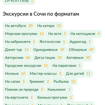
От КПП Псоу
1
Экскурсии в Сочи по форматам
На автобусе
20
На катере
10
Морские прогулки
14
На яхте
5
На мотоцикле
4
На кабриолете
2
Фотосессии
5
Аудиогид
1
Джип тур
14
Однодневные
39
Обзорные
69
Авторские
60
Дегустации
33
Активные
50
Городские экскурсии
11
На параплане
1
Ночные
10
Мастер-классы
3
Для детей
11
На сапах
3
Треккинг
2
Рыбалка
12
Пикник на природе
3
Каньонинг
1
На вертолете
2
Конные прогулки
1