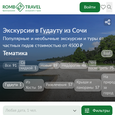
Войти
Экскурсии в Гудауту из Сочи
Популярные и необычные экскурсии и туры от
частных гидов
стоимостью от 4500 ₽
Тематика
Ещё
Со
Что
Все
91
Новые
89
Недорогие
48
скидкой
1
посмотреть
75
На
Из
Крыши и
приро
Гудаута
1
Развлечения
57
Хосты
59
панорамы
57
за
город
Фильтры
Любая дата, 1 чел.