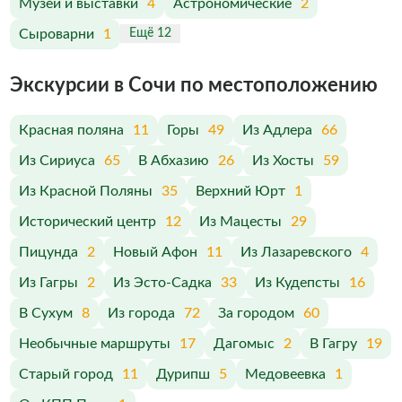
Музеи и выставки
4
Астрономические
2
Сыроварни
1
Ещё 12
Экскурсии в Сочи по меcтоположению
Красная поляна
11
Горы
49
Из Адлера
66
Из Сириуса
65
В Абхазию
26
Из Хосты
59
Из Красной Поляны
35
Верхний Юрт
1
Исторический центр
12
Из Мацесты
29
Пицунда
2
Новый Афон
11
Из Лазаревского
4
Из Гагры
2
Из Эсто-Садка
33
Из Кудепсты
16
В Сухум
8
Из города
72
За городом
60
Необычные маршруты
17
Дагомыс
2
В Гагру
19
Старый город
11
Дурипш
5
Медовеевка
1