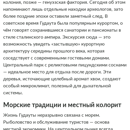
колония, позже — генуэзская фактория. Сегодня об этом
напоминают лишь отдельные находки археологов, зато
более поздние эпохи оставили заметный след. В
советское время Гудаута была популярным курортом, о
чём говорят сохранившиеся санатории и пансионаты в
стиле сталинского ампира. Экскурсия сюда — это
возможность увидеть «застывшую» курортную
архитектуру середины прошлого века, которая
соседствует с современными гостевыми домами.
Центральный парк с реликтовыми пицундскими соснами
— идеальное место для отдыха после дороги. Эти
деревья, источающие целебный аромат хвои, создают
особый микроклимат, полезный для дыхательной
системы.
Морские традиции и местный колорит
Жизнь Гудауты неразрывно связана с морем.
Рыболовство и обслуживание туристов — основа
местной экономики. На центральном рынке всегда