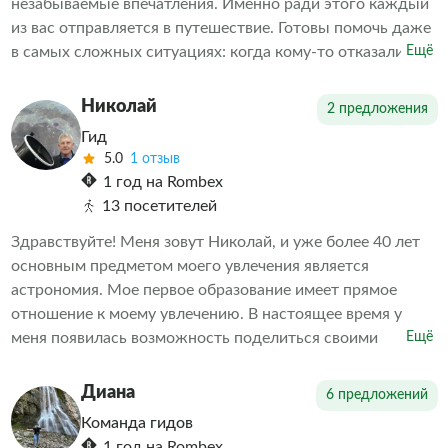
незабываемые впечатления. Именно ради этого каждый
из вас отправляется в путешествие. Готовы помочь даже
в самых сложных ситуациях: когда кому-то отказали в
Ещё
экскурсии или когда необходимо скорректировать
впечатления от проведенных экскурсий другими
Николай
2 предложения
организаторами. Делаем всё возможное, чтобы наши
Гид
клиенты остались довольны. А дальше выбор за вами
5.0
1 отзыв
1 год на Rombex
13 посетителей
Здравствуйте! Меня зовут Николай, и уже более 40 лет
основным предметом моего увлечения является
астрономия. Мое первое образование имеет прямое
отношение к моему увлечению. В настоящее время у
меня появилась возможность поделиться своими
Ещё
знаниями в области астрономии с теми, кому интересна
эта тема. Мне также интересна история, современность,
Диана
6 предложений
будущее Российской (Советской) и зарубежной
Команда гидов
космонавтики, в том числе в части исследования
1 год на Rombex