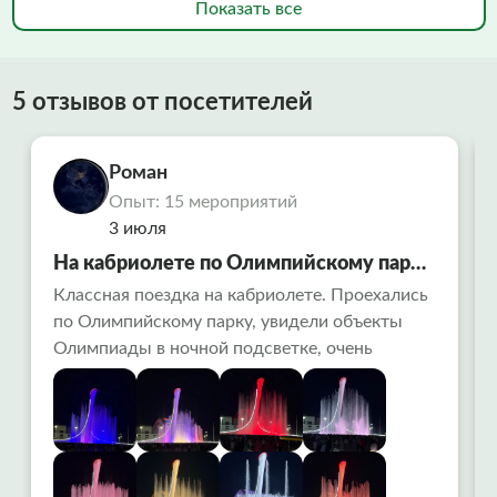
Показать все
5 отзывов от посетителей
Роман
Опыт: 15 мероприятий
3 июля
На кабриолете по Олимпийскому парку
в Сочи
Классная поездка на кабриолете. Проехались
по Олимпийскому парку, увидели объекты
Олимпиады в ночной подсветке, очень
красиво. Заехали на поющие фонтаны-
вообще огонь ! Алексей водитель рассказал
много интересного. Советую попробовать
всем!