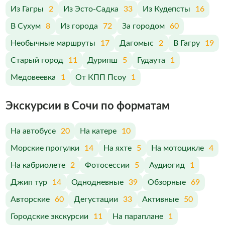
Из Гагры
2
Из Эсто-Садка
33
Из Кудепсты
16
В Сухум
8
Из города
72
За городом
60
Необычные маршруты
17
Дагомыс
2
В Гагру
19
Старый город
11
Дурипш
5
Гудаута
1
Медовеевка
1
От КПП Псоу
1
Экскурсии в Сочи по форматам
На автобусе
20
На катере
10
Морские прогулки
14
На яхте
5
На мотоцикле
4
На кабриолете
2
Фотосессии
5
Аудиогид
1
Джип тур
14
Однодневные
39
Обзорные
69
Авторские
60
Дегустации
33
Активные
50
Городские экскурсии
11
На параплане
1