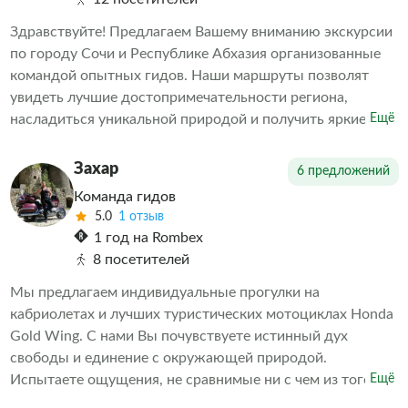
множество интересных фактов.
Здравствуйте! Предлагаем Вашему вниманию экскурсии
по городу Сочи и Республике Абхазия организованные
командой опытных гидов. Наши маршруты позволят
увидеть лучшие достопримечательности региона,
насладиться уникальной природой и получить яркие
Ещё
впечатления. Обеспечиваем комфортное путешествие и
насыщенную программу мероприятий. Выбираете нас –
Захар
6 предложений
выбираете качественные услуги и приятные
Команда гидов
воспоминания о поездке.
5.0
1 отзыв
1 год на Rombex
8 посетителей
Мы предлагаем индивидуальные прогулки на
кабриолетах и лучших туристических мотоциклах Honda
Gold Wing. С нами Вы почувствуете истинный дух
свободы и единение с окружающей природой.
Испытаете ощущения, не сравнимые ни с чем из того,
Ещё
что испытывали ранее!