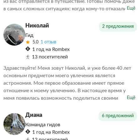
из вас отправляется в путешествие. Готовы помочь даже
в самых сложных ситуациях: когда кому-то отказали в
Ещё
экскурсии или когда необходимо скорректировать
впечатления от проведенных экскурсий другими
Николай
2 предложения
организаторами. Делаем всё возможное, чтобы наши
Гид
клиенты остались довольны. А дальше выбор за вами
5.0
1 отзыв
1 год на Rombex
13 посетителей
Здравствуйте! Меня зовут Николай, и уже более 40 лет
основным предметом моего увлечения является
астрономия. Мое первое образование имеет прямое
отношение к моему увлечению. В настоящее время у
меня появилась возможность поделиться своими
Ещё
знаниями в области астрономии с теми, кому интересна
эта тема. Мне также интересна история, современность,
Диана
6 предложений
будущее Российской (Советской) и зарубежной
Команда гидов
космонавтики, в том числе в части исследования
1 год на Rombex
объектов Солнечной системы. С радостью расскажу
12 посетителей