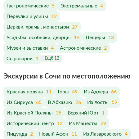
Гастрономические
5
Экстремальные
4
Переулки и улицы
12
Церкви, храмы, монастыри
27
Усадьбы, особняки, дворцы
19
Пещеры
13
Музеи и выставки
4
Астрономические
2
Сыроварни
1
Ещё 12
Экскурсии в Сочи по меcтоположению
Красная поляна
11
Горы
49
Из Адлера
66
Из Сириуса
65
В Абхазию
26
Из Хосты
59
Из Красной Поляны
35
Верхний Юрт
1
Исторический центр
12
Из Мацесты
29
Пицунда
2
Новый Афон
11
Из Лазаревского
4