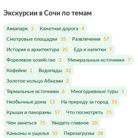
Экскурсии в Сочи по темам
Аквапарк
1
Канатная дорога
4
Смотровые площадки
35
Развлечения
57
История и архитектура
25
Еда и напитки
7
Форелевое хозяйство
3
Минеральные источники
7
Кофейни
1
Водопады
32
Золотое кольцо Абхазии
2
Термальные источники
6
Многодневные туры
1
Необычные дома
13
На природу за город
55
Крыши и панорамы
57
Что посмотреть
75
Чем заняться
71
Увидеть главное
20
Каньоны и ущелья
55
Перезагрузка
38