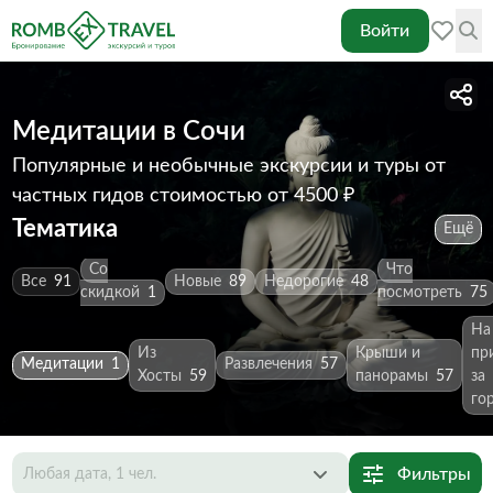
Войти
Медитации в Сочи
Популярные и необычные экскурсии и туры от
частных гидов
стоимостью от 4500 ₽
Тематика
Ещё
Со
Что
Все
91
Новые
89
Недорогие
48
скидкой
1
посмотреть
75
На
Из
Крыши и
пр
Медитации
1
Развлечения
57
Хосты
59
панорамы
57
за
го
Фильтры
Любая дата, 1 чел.