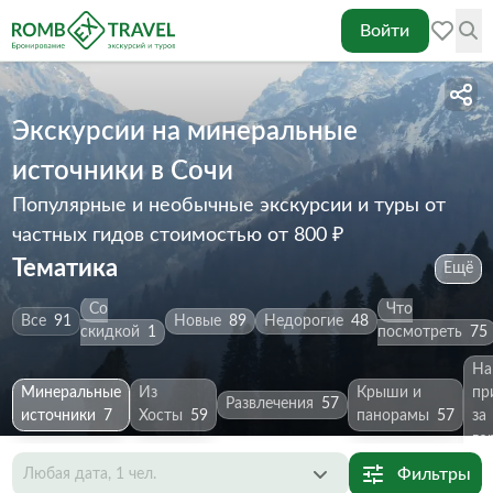
Войти
Экскурсии на минеральные
источники в Сочи
Популярные и необычные экскурсии и туры от
частных гидов
стоимостью от 800 ₽
Тематика
Ещё
Со
Что
Все
91
Новые
89
Недорогие
48
скидкой
1
посмотреть
75
На
Минеральные
Из
Крыши и
пр
Развлечения
57
источники
7
Хосты
59
панорамы
57
за
го
Фильтры
Любая дата, 1 чел.