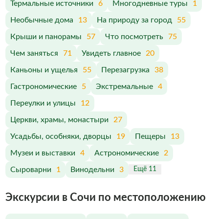
Термальные источники
6
Многодневные туры
1
Необычные дома
13
На природу за город
55
Крыши и панорамы
57
Что посмотреть
75
Чем заняться
71
Увидеть главное
20
Каньоны и ущелья
55
Перезагрузка
38
Гастрономические
5
Экстремальные
4
Переулки и улицы
12
Церкви, храмы, монастыри
27
Усадьбы, особняки, дворцы
19
Пещеры
13
Музеи и выставки
4
Астрономические
2
Сыроварни
1
Винодельни
3
Ещё 11
Экскурсии в Сочи по меcтоположению