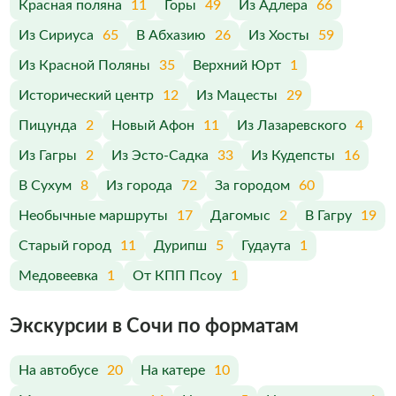
Красная поляна
11
Горы
49
Из Адлера
66
Из Сириуса
65
В Абхазию
26
Из Хосты
59
Из Красной Поляны
35
Верхний Юрт
1
Исторический центр
12
Из Мацесты
29
Пицунда
2
Новый Афон
11
Из Лазаревского
4
Из Гагры
2
Из Эсто-Садка
33
Из Кудепсты
16
В Сухум
8
Из города
72
За городом
60
Необычные маршруты
17
Дагомыс
2
В Гагру
19
Старый город
11
Дурипш
5
Гудаута
1
Медовеевка
1
От КПП Псоу
1
Экскурсии в Сочи по форматам
На автобусе
20
На катере
10