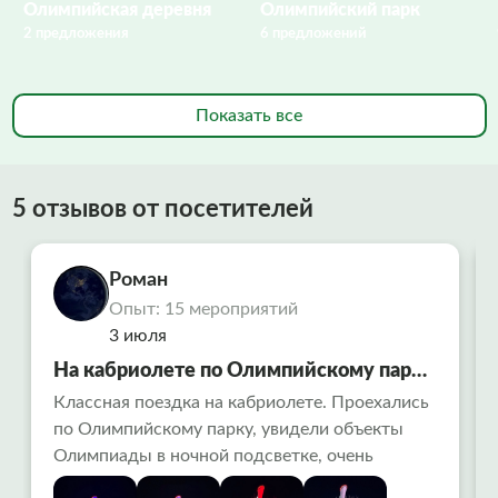
Олимпийская деревня
Олимпийский парк
2 предложения
6 предложений
Показать все
5 отзывов от посетителей
Роман
Опыт: 15 мероприятий
3 июля
На кабриолете по Олимпийскому парку
в Сочи
Классная поездка на кабриолете. Проехались
по Олимпийскому парку, увидели объекты
Олимпиады в ночной подсветке, очень
красиво. Заехали на поющие фонтаны-