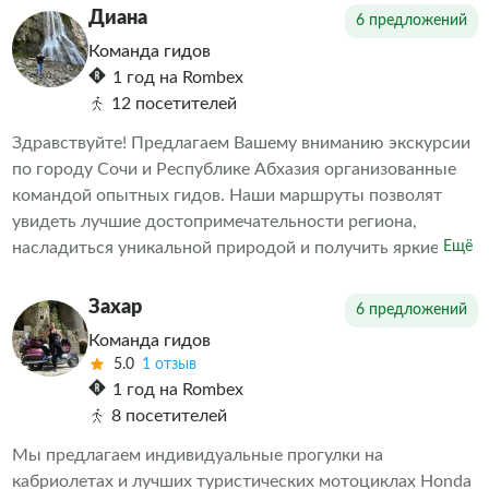
эта тема. Мне также интересна история, современность,
Диана
6 предложений
будущее Российской (Советской) и зарубежной
Команда гидов
космонавтики, в том числе в части исследования
1 год на Rombex
объектов Солнечной системы. С радостью расскажу
12 посетителей
множество интересных фактов.
Здравствуйте! Предлагаем Вашему вниманию экскурсии
по городу Сочи и Республике Абхазия организованные
командой опытных гидов. Наши маршруты позволят
увидеть лучшие достопримечательности региона,
насладиться уникальной природой и получить яркие
Ещё
впечатления. Обеспечиваем комфортное путешествие и
насыщенную программу мероприятий. Выбираете нас –
Захар
6 предложений
выбираете качественные услуги и приятные
Команда гидов
воспоминания о поездке.
5.0
1 отзыв
1 год на Rombex
8 посетителей
Мы предлагаем индивидуальные прогулки на
кабриолетах и лучших туристических мотоциклах Honda