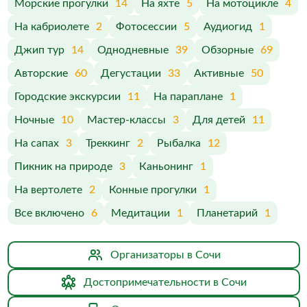
Морские прогулки
14
На яхте
5
На мотоцикле
4
На кабриолете
2
Фотосессии
5
Аудиогид
1
Джип тур
14
Однодневные
39
Обзорные
69
Авторские
60
Дегустации
33
Активные
50
Городские экскурсии
11
На параплане
1
Ночные
10
Мастер-классы
3
Для детей
11
На сапах
3
Треккинг
2
Рыбалка
12
Пикник на природе
3
Каньонинг
1
На вертолете
2
Конные прогулки
1
Все включено
6
Медитации
1
Планетарий
1
Организаторы в Сочи
Достопримечательности в Сочи