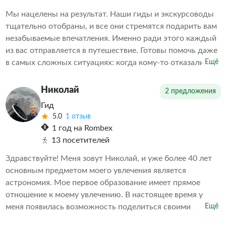
Мы нацелены на результат. Наши гиды и экскурсоводы
тщательно отобраны, и все они стремятся подарить вам
незабываемые впечатления. Именно ради этого каждый
из вас отправляется в путешествие. Готовы помочь даже
в самых сложных ситуациях: когда кому-то отказали в
Ещё
экскурсии или когда необходимо скорректировать
впечатления от проведенных экскурсий другими
Николай
2 предложения
организаторами. Делаем всё возможное, чтобы наши
Гид
клиенты остались довольны. А дальше выбор за вами
5.0
1 отзыв
1 год на Rombex
13 посетителей
Здравствуйте! Меня зовут Николай, и уже более 40 лет
основным предметом моего увлечения является
астрономия. Мое первое образование имеет прямое
отношение к моему увлечению. В настоящее время у
меня появилась возможность поделиться своими
Ещё
знаниями в области астрономии с теми, кому интересна