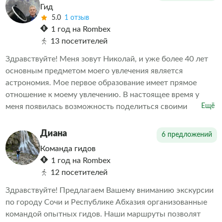
организаторами. Делаем всё возможное, чтобы наши
Гид
клиенты остались довольны. А дальше выбор за вами
5.0
1 отзыв
1 год на Rombex
13 посетителей
Здравствуйте! Меня зовут Николай, и уже более 40 лет
основным предметом моего увлечения является
астрономия. Мое первое образование имеет прямое
отношение к моему увлечению. В настоящее время у
меня появилась возможность поделиться своими
Ещё
знаниями в области астрономии с теми, кому интересна
эта тема. Мне также интересна история, современность,
Диана
6 предложений
будущее Российской (Советской) и зарубежной
Команда гидов
космонавтики, в том числе в части исследования
1 год на Rombex
объектов Солнечной системы. С радостью расскажу
12 посетителей
множество интересных фактов.
Здравствуйте! Предлагаем Вашему вниманию экскурсии
по городу Сочи и Республике Абхазия организованные
командой опытных гидов. Наши маршруты позволят