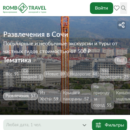
Войти
Развлечения в Сочи
Популярные и необычные экскурсии и туры от
частных гидов
стоимостью от 500 ₽
Тематика
Ещё
Со
Что
Все
91
Новые
89
Недорогие
48
скидкой
1
посмотреть
75
На
Из
Крыши и
природу
Каньон
Развлечения
57
Хосты
59
панорамы
57
за
ущелья
город
55
Фильтры
Любая дата, 1 чел.