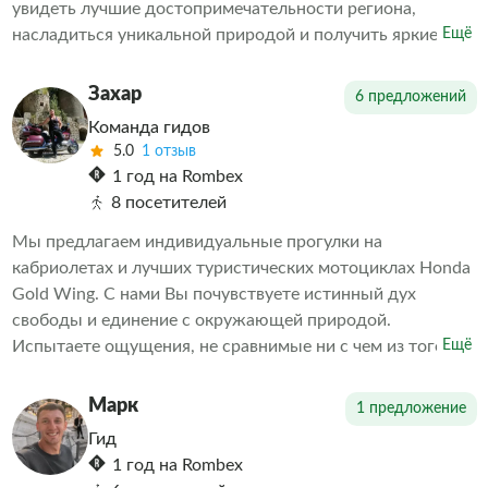
увидеть лучшие достопримечательности региона,
насладиться уникальной природой и получить яркие
Ещё
впечатления. Обеспечиваем комфортное путешествие и
насыщенную программу мероприятий. Выбираете нас –
Захар
6 предложений
выбираете качественные услуги и приятные
Команда гидов
воспоминания о поездке.
5.0
1 отзыв
1 год на Rombex
8 посетителей
Мы предлагаем индивидуальные прогулки на
кабриолетах и лучших туристических мотоциклах Honda
Gold Wing. С нами Вы почувствуете истинный дух
свободы и единение с окружающей природой.
Испытаете ощущения, не сравнимые ни с чем из того,
Ещё
что испытывали ранее!
Марк
1 предложение
Гид
1 год на Rombex