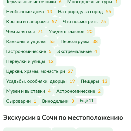
Термальные источники
6
Многодневные туры
1
Необычные дома
13
На природу за город
55
Крыши и панорамы
57
Что посмотреть
75
Чем заняться
71
Увидеть главное
20
Каньоны и ущелья
55
Перезагрузка
38
Гастрономические
5
Экстремальные
4
Переулки и улицы
12
Церкви, храмы, монастыри
27
Усадьбы, особняки, дворцы
19
Пещеры
13
Музеи и выставки
4
Астрономические
2
Сыроварни
1
Винодельни
3
Ещё 11
Экскурсии в Сочи по меcтоположению