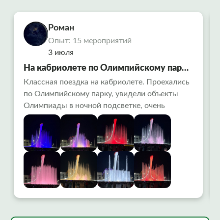
Роман
Опыт: 15 мероприятий
3 июля
На кабриолете по Олимпийскому парку
в Сочи
Классная поездка на кабриолете. Проехались
по Олимпийскому парку, увидели объекты
Олимпиады в ночной подсветке, очень
красиво. Заехали на поющие фонтаны-
вообще огонь ! Алексей водитель рассказал
много интересного. Советую попробовать
всем!