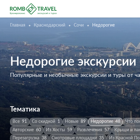
Главная
Краснодарский
Сочи
Недорогие
Недорогие экскурсии 
Популярные и необычные экскурсии и туры от ч
Тематика
Все
91
Со скидкой
1
Новые
89
Недорогие
48
Что по
Авторские
60
Из Хосты
59
Развлечения
57
Крыши и па
Перезагрузка
38
Смотровые площадки
35
Из Красной П