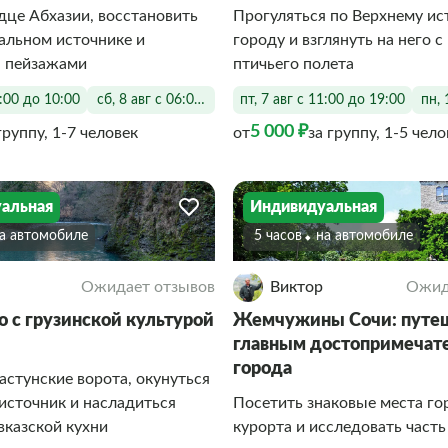
дце Абхазии, восстановить
Прогуляться по Верхнему ис
альном источнике и
городу и взглянуть на него 
я пейзажами
птичьего полета
6:00 до 10:00
сб, 8 авг с 06:00 до 10:00
пт, 7 авг с 11:00 до 19:00
пн, 
5 000 ₽
группу, 1-7 человек
от
за группу, 1-5 чело
альная
Индивидуальная
На автомобиле
5 часов
На автомобиле
Ожидает отзывов
Виктор
Ожид
о с грузинской культурой
Жемчужины Сочи: путеш
главным достопримечат
города
стунские ворота, окунуться
источник и насладиться
Посетить знаковые места го
вказской кухни
курорта и исследовать часть