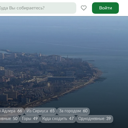
Войти
з Адлера
66
Из Сириуса
65
За городом
60
ивные
50
Горы
49
Куда сходить
47
Однодневные
39