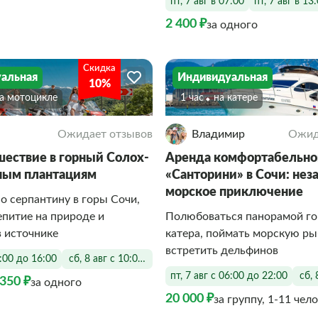
пт, 7 авг в 07:00
пт, 7 авг в 13
2 400 ₽
за одного
Скидка
альная
Индивидуальная
10%
На мотоцикле
1 час
На катере
Ожидает отзывов
Владимир
Ожид
ествие в горный Солох-
Аренда комфортабельног
йным плантациям
«Санторини» в Сочи: не
морское приключение
о серпантину в горы Сочи,
епитие на природе и
Полюбоваться панорамой го
в источнике
катера, поймать морскую ры
встретить дельфинов
0:00 до 16:00
сб, 8 авг с 10:00 до 16:00
пт, 7 авг с 06:00 до 22:00
сб, 
 350 ₽
за одного
20 000 ₽
за группу, 1-11 чел