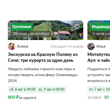
Групповая
Индивиду
10 часов
На автобусе
5 часов
Алина
Ожидает отзывов
Илья
Экскурсия на Красную Поляну из
Мотопутеш
Сочи: три курорта за один день
Аул: к ча
Увидеть пейзажи горного кластера и
Подняться п
почувствовать атмосферу Олимпиады
устроить ча
2014
искупаться 
сб, 8 авг в 09:00
вс, 9 авг в 09:00
пт, 7 авг с 1
800 ₽
10
за одного
11 500 ₽