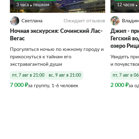
3 часа
Пешком
12 часов
Светлана
Ожидает отзывов
Влади
Ночная экскурсия: Сочинский Лас-
Джип - пр
Вегас
Гегский в
озеро Риц
Прогуляться ночью по южному городу и
прикоснуться к тайнам его
Увидеть пр
экстравагантной души
и почувство
пт, 7 авг в 21:00
вс, 9 авг в 21:00
пт, 7 авг в 0
7 000 ₽
2 000 ₽
за группу, 1-6 человек
за о