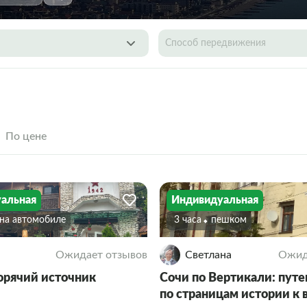
Способ передвижения
По цене
альная
Индивидуальная
На автомобиле
3 часа
Пешком
Ожидает отзывов
Светлана
Ожид
орячий источник
Сочи по Вертикали: пут
по страницам истории к 