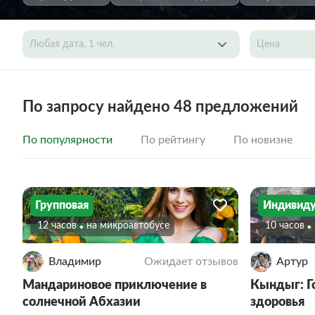
Любая дата, 1 чел.
Цена
По запросу найдено 48 предложений
По популярности
По рейтингу
По новизне
Групповая
Индивиду
12 часов
На микроавтобусе
10 часов
Владимир
Ожидает отзывов
Артур
Мандариновое приключение в
Кындыг: Г
солнечной Абхазии
здоровья