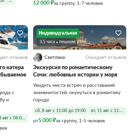
:00
...
12 000 ₽
за группу, 1-7 человек
Индивидуальная
3.5 часа
Пешком
ает отзывов
Светлана
Ожидает отзывов
о катера
Экскурсия по романтическому
забываемое
Сочи: любовные истории у моря
Увидеть места встреч и расставаний
рода с
знаменитостей, окунуться в романтику
бу и
города
сб, 8 авг с 11:00 до 19:00
вт, 11 авг с 11:00 до 1
8 авг с 06:00 до 22:00
5 000 ₽
от
за группу, 1-5 человек
овек