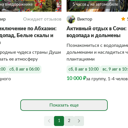
На внедорожнике
5 часов
На автомобиле
мир
Ожидает отзывов
Виктор
иключение по Абхазии:
Активный отдых в Сочи:
одопад, Белые скалы и
водопада и дольмены
а
Познакомиться с водопадам
иродные чудеса страны Души
дольменами и насладиться 
вать ее атмосферу
плантациями
6:00
сб, 8 авг в 06:00
сб, 8 авг в 10:00
вс, 9 авг в 10
10 000 ₽
дного
за группу, 1-4 чело
Показать еще
1
2