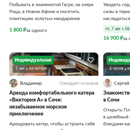
Побывать в знаменитой Гагре, на озере
Увидеть сер
Рица, в Новом Афоне и посетить
силы в терм
плантацию золотых мандаринов
насладитьс
пт, 7 авг с 0
1 800 ₽
за одного
16 900 ₽
за 
Индивидуальная
Индивиду
1 час
На катере
6 часов
Владимир
Ожидает отзывов
Сергей
Аренда комфортабельного катера
Знакомств
«Виктория А» в Сочи:
в Сочи
незабываемое морское
Открыть Пла
приключение
в целебный 
Арендовать катер, чтобы устроить себе
блюдами ка