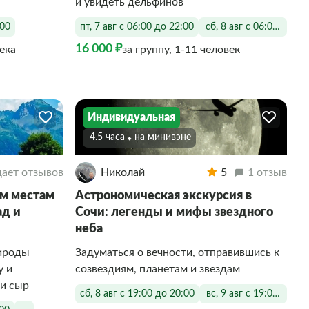
и увидеть дельфинов
:00
пт, 7 авг с 06:00 до 22:00
сб, 8 авг с 06:00 до 22
16 000 ₽
века
за группу, 1-11 человек
Индивидуальная
4.5 часа
На минивэне
ает отзывов
Николай
5
1 отзыв
м местам
Астрономическая экскурсия в
ад и
Сочи: легенды и мифы звездного
неба
рироды
Задуматься о вечности, отправившись к
у и
созвездиям, планетам и звездам
 и сыр
сб, 8 авг с 19:00 до 20:00
вс, 9 авг с 19:00 до 20