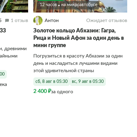
12 часов
На микроавтобусе
5
1 отзыв
Антон
Ожидает отзывов
 33
Золотое кольцо Абхазии: Гагра,
Рица и Новый Афон за один день в
мини группе
и, древними
чайными
Погрузиться в красоту Абхазии за один
день и насладиться лучшими видами
этой удивительной страны
:00
сб, 8 авг в 05:30
вс, 9 авг в 05:30
века
2 400 ₽
за одного