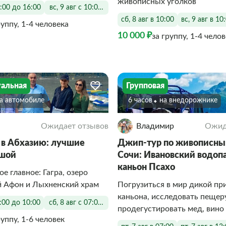
живописных уголков
0:00 до 16:00
вс, 9 авг с 10:00 до 16:00
сб, 8 авг в 10:00
вс, 9 авг в 10
руппу, 1-4 человека
10 000 ₽
за группу, 1-4 чело
альная
Групповая
На автомобиле
6 часов
На внедорожнике
Ожидает отзывов
Владимир
Ожид
 в Абхазию: лучшие
Джип-тур по живописны
ушой
Сочи: Ивановский водоп
каньон Псахо
е главное: Гагра, озеро
й Афон и Лыхненский храм
Погрузиться в мир дикой п
каньона, исследовать пещер
7:00 до 10:00
сб, 8 авг с 07:00 до 10:00
продегустировать мед, вино
руппу, 1-6 человек