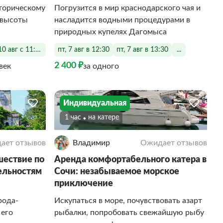
торическому
Погрузится в мир краснодарского чая и
с высоты
насладится водными процедурами в
природных купелях Дагомыса
10 авг с 11:00 до 19:00
пт, 7 авг в 12:30
пт, 7 авг в 13:30
...
2 400 ₽
век
за одного
Индивидуальная
1 час
На катере
ает отзывов
Владимир
Ожидает отзывов
ествие по
Аренда комфортабельного катера в
ельностям
Сочи: незабываемое морское
приключение
рода-
Искупаться в море, почувствовать азарт
 его
рыбалки, попробовать свежайшую рыбу