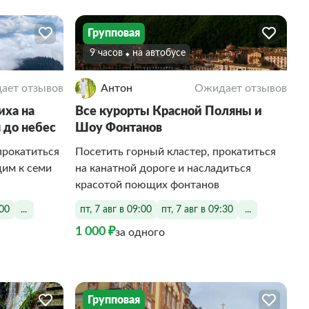
Групповая
9 часов
На автобусе
ает отзывов
Антон
Ожидает отзывов
иха на
Все курорты Красной Поляны и
я до небес
Шоу Фонтанов
прокатиться
Посетить горный кластер, прокатиться
щим к семи
на канатной дороге и насладиться
красотой поющих фонтанов
:00
...
пт, 7 авг в 09:00
пт, 7 авг в 09:30
...
1 000 ₽
за одного
Групповая