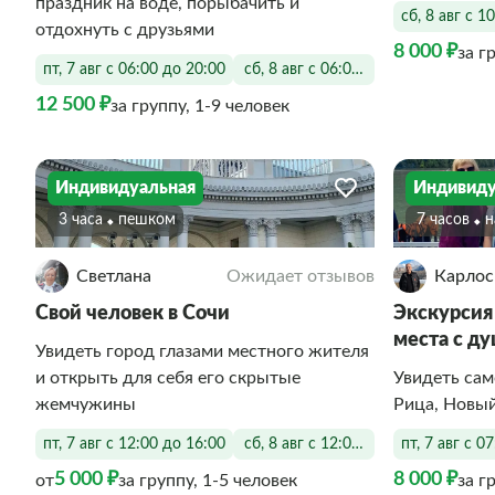
праздник на воде, порыбачить и
сб, 8 авг с 1
отдохнуть с друзьями
8 000 ₽
за г
пт, 7 авг с 06:00 до 20:00
сб, 8 авг с 06:00 до 20:00
12 500 ₽
за группу, 1-9 человек
Индивидуальная
Индивиду
3 часа
Пешком
7 часов
Светлана
Ожидает отзывов
Карлос
Свой человек в Сочи
Экскурсия
места с д
Увидеть город глазами местного жителя
и открыть для себя его скрытые
Увидеть само
жемчужины
Рица, Новы
пт, 7 авг с 12:00 до 16:00
сб, 8 авг с 12:00 до 16:00
пт, 7 авг с 0
5 000 ₽
8 000 ₽
от
за группу, 1-5 человек
за г