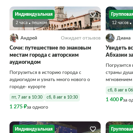
Индивидуальная
Группова
2 часа
Пешком
12 часов
Андрей
Ожидает отзывов
Диана
Сочи: путешествие по знаковым
Увидеть вс
местам города с авторским
Абхазии з
аудиогидом
Погрузится 
Погрузиться в историю города с
страны душ
аудиогидом и узнать много нового о
мгновением
городе- курорте
сб, 8 авг в 0
пт, 7 авг в 10:30
сб, 8 авг в 10:30
1 400 ₽
за о
1 275 ₽
за одного
Индивидуальная
Группова