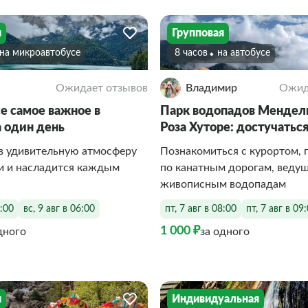
я
Групповая
На микроавтобусе
8 часов
На автобусе
Ожидает отзывов
Владимир
Ожид
е самое важное в
Парк водопадов Мендел
а один день
Роза Хуторе: достучатьс
в удивительную атмосферу
Познакомиться с курортом, 
и и насладится каждым
по канатным дорогам, веду
живописным водопадам
6:00
вс, 9 авг в 06:00
пт, 7 авг в 08:00
пт, 7 авг в 09
1 000 ₽
дного
за одного
я
Индивидуальная