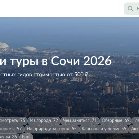
и туры в Сочи 2026
астных гидов
стоимостью от 500 ₽
смотреть
75
Из города
72
Чем заняться
71
Обзорные
69
И
норамы
57
На природу за город
55
Каньоны и ущелья
55
Акт
оляны
35
Ещё