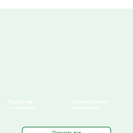
Роза Хутор
Газпром Поляна
9 предложений
3 предложения
Показать все