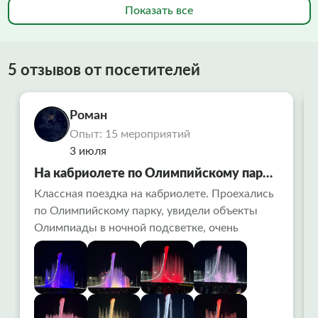
Показать все
5 отзывов от посетителей
Роман
Опыт: 15 мероприятий
3 июля
На кабриолете по Олимпийскому парку
в Сочи
Классная поездка на кабриолете. Проехались
по Олимпийскому парку, увидели объекты
Олимпиады в ночной подсветке, очень
красиво. Заехали на поющие фонтаны-
вообще огонь ! Алексей водитель рассказал
много интересного. Советую попробовать
всем!