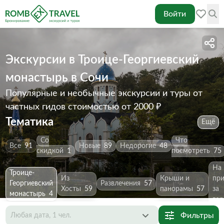
Войти
Экскурсии в Троице-Георгиевский
монастырь в Сочи
Популярные и необычные экскурсии и туры от
частных гидов
стоимостью от 2000 ₽
Тематика
Ещё
Со
Что
Все
91
Новые
89
Недорогие
48
скидкой
1
посмотреть
75
На
Троице-
Из
Крыши и
пр
Георгиевский
Развлечения
57
Хосты
59
панорамы
57
за
монастырь
4
гор
Фильтры
Любая дата, 1 чел.