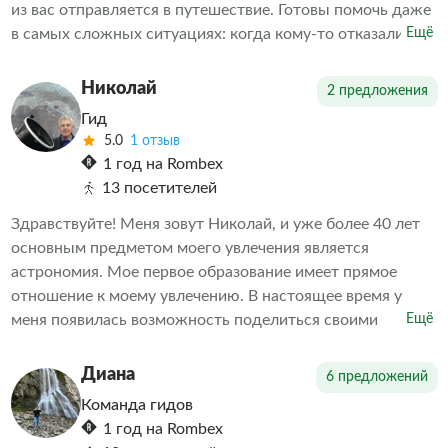
из вас отправляется в путешествие. Готовы помочь даже
в самых сложных ситуациях: когда кому-то отказали в
Ещё
экскурсии или когда необходимо скорректировать
впечатления от проведенных экскурсий другими
Николай
2 предложения
организаторами. Делаем всё возможное, чтобы наши
Гид
клиенты остались довольны. А дальше выбор за вами
5.0
1 отзыв
1 год на Rombex
13 посетителей
Здравствуйте! Меня зовут Николай, и уже более 40 лет
основным предметом моего увлечения является
астрономия. Мое первое образование имеет прямое
отношение к моему увлечению. В настоящее время у
меня появилась возможность поделиться своими
Ещё
знаниями в области астрономии с теми, кому интересна
эта тема. Мне также интересна история, современность,
Диана
6 предложений
будущее Российской (Советской) и зарубежной
Команда гидов
космонавтики, в том числе в части исследования
1 год на Rombex
объектов Солнечной системы. С радостью расскажу