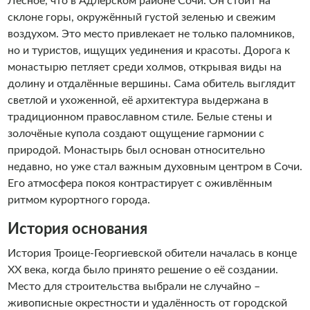
Лесное, что в Адлерском районе Сочи. Он стоит на
склоне горы, окружённый густой зеленью и свежим
воздухом. Это место привлекает не только паломников,
но и туристов, ищущих уединения и красоты. Дорога к
монастырю петляет среди холмов, открывая виды на
долину и отдалённые вершины. Сама обитель выглядит
светлой и ухоженной, её архитектура выдержана в
традиционном православном стиле. Белые стены и
золочёные купола создают ощущение гармонии с
природой. Монастырь был основан относительно
недавно, но уже стал важным духовным центром в Сочи.
Его атмосфера покоя контрастирует с оживлённым
ритмом курортного города.
История основания
История Троице-Георгиевской обители началась в конце
XX века, когда было принято решение о её создании.
Место для строительства выбрали не случайно –
живописные окрестности и удалённость от городской