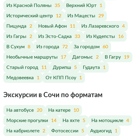
Из Красной Поляны
35
Верхний Юрт
1
Исторический центр
12
Из Мацесты
29
Пицунда
2
Новый Афон
11
Из Лазаревского
4
Из Гагры
2
Из Эсто-Садка
33
Из Кудепсты
16
В Сухум
8
Из города
72
За городом
60
Необычные маршруты
17
Дагомыс
2
В Гагру
19
Старый город
11
Дурипш
5
Гудаута
1
Медовеевка
1
От КПП Псоу
1
Экскурсии в Сочи по форматам
На автобусе
20
На катере
10
Морские прогулки
14
На яхте
5
На мотоцикле
4
На кабриолете
2
Фотосессии
5
Аудиогид
1