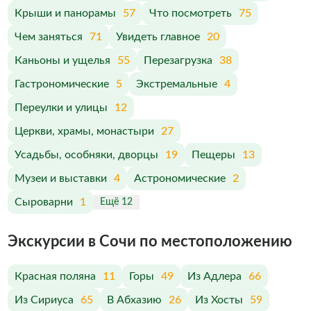
Крыши и панорамы
57
Что посмотреть
75
Чем заняться
71
Увидеть главное
20
Каньоны и ущелья
55
Перезагрузка
38
Гастрономические
5
Экстремальные
4
Переулки и улицы
12
Церкви, храмы, монастыри
27
Усадьбы, особняки, дворцы
19
Пещеры
13
Музеи и выставки
4
Астрономические
2
Сыроварни
1
Ещё 12
Экскурсии в Сочи по меcтоположению
Красная поляна
11
Горы
49
Из Адлера
66
Из Сириуса
65
В Абхазию
26
Из Хосты
59