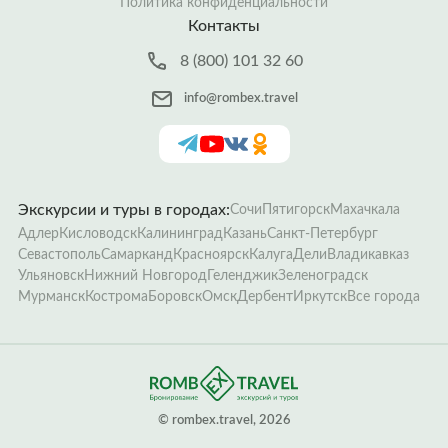
Политика конфиденциальности
Контакты
8 (800) 101 32 60
info@rombex.travel
Экскурсии и туры в городах:
Сочи
Пятигорск
Махачкала
Адлер
Кисловодск
Калининград
Казань
Санкт-Петербург
Севастополь
Самарканд
Красноярск
Калуга
Дели
Владикавказ
Ульяновск
Нижний Новгород
Геленджик
Зеленоградск
Мурманск
Кострома
Боровск
Омск
Дербент
Иркутск
Все города
­© rombex.travel, 2026