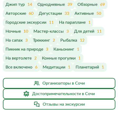
Джип тур
14
Однодневные
39
Обзорные
69
Авторские
60
Дегустации
33
Активные
50
Городские экскурсии
11
На параплане
1
Ночные
10
Мастер-классы
3
Для детей
11
На сапах
3
Треккинг
2
Рыбалка
12
Пикник на природе
3
Каньонинг
1
На вертолете
2
Конные прогулки
1
Все включено
6
Медитации
1
Планетарий
1
Организаторы в Сочи
Достопримечательности в Сочи
Отзывы на экскурсии