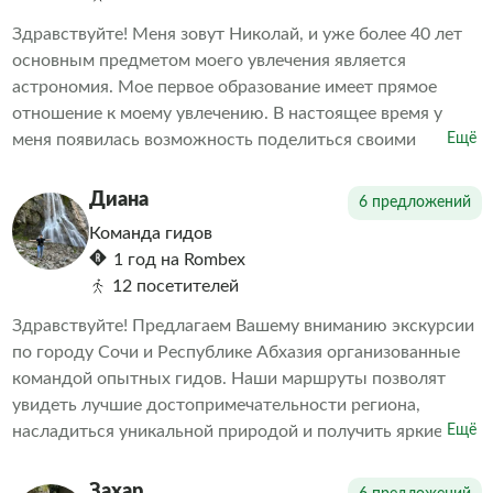
Здравствуйте! Меня зовут Николай, и уже более 40 лет
основным предметом моего увлечения является
астрономия. Мое первое образование имеет прямое
отношение к моему увлечению. В настоящее время у
меня появилась возможность поделиться своими
Ещё
знаниями в области астрономии с теми, кому интересна
эта тема. Мне также интересна история, современность,
Диана
6 предложений
будущее Российской (Советской) и зарубежной
Команда гидов
космонавтики, в том числе в части исследования
1 год на Rombex
объектов Солнечной системы. С радостью расскажу
12 посетителей
множество интересных фактов.
Здравствуйте! Предлагаем Вашему вниманию экскурсии
по городу Сочи и Республике Абхазия организованные
командой опытных гидов. Наши маршруты позволят
увидеть лучшие достопримечательности региона,
насладиться уникальной природой и получить яркие
Ещё
впечатления. Обеспечиваем комфортное путешествие и
насыщенную программу мероприятий. Выбираете нас –
Захар