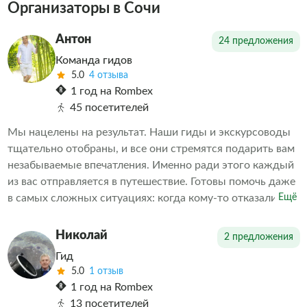
Организаторы в Сочи
Антон
24 предложения
Команда гидов
5.0
4 отзыва
1 год на Rombex
45 посетителей
Мы нацелены на результат. Наши гиды и экскурсоводы
тщательно отобраны, и все они стремятся подарить вам
незабываемые впечатления. Именно ради этого каждый
из вас отправляется в путешествие. Готовы помочь даже
в самых сложных ситуациях: когда кому-то отказали в
Ещё
экскурсии или когда необходимо скорректировать
впечатления от проведенных экскурсий другими
Николай
2 предложения
организаторами. Делаем всё возможное, чтобы наши
Гид
клиенты остались довольны. А дальше выбор за вами
5.0
1 отзыв
1 год на Rombex
13 посетителей