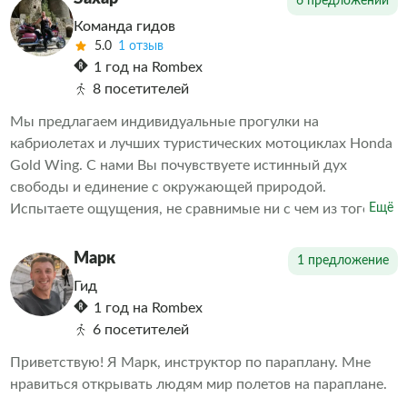
6 предложений
выбираете качественные услуги и приятные
Команда гидов
воспоминания о поездке.
5.0
1 отзыв
1 год на Rombex
8 посетителей
Мы предлагаем индивидуальные прогулки на
кабриолетах и лучших туристических мотоциклах Honda
Gold Wing. С нами Вы почувствуете истинный дух
свободы и единение с окружающей природой.
Испытаете ощущения, не сравнимые ни с чем из того,
Ещё
что испытывали ранее!
Марк
1 предложение
Гид
1 год на Rombex
6 посетителей
Приветствую! Я Марк, инструктор по параплану. Мне
нравиться открывать людям мир полетов на параплане.