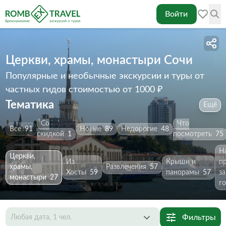
Войти
Церкви, храмы, монастыри Сочи
Популярные и необычные экскурсии и туры от
частных гидов
стоимостью от 1000 ₽
Тематика
Ещё
Со
Что
Все
91
Новые
89
Недорогие
48
скидкой
1
посмотреть
75
Н
Церкви,
Из
Крыши и
п
храмы,
Развлечения
57
Хосты
59
панорамы
57
за
монастыри
27
г
Фильтры
Любая дата, 1 чел.