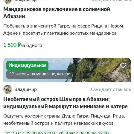
Мандариновое приключение в солнечной
Абхазии
Побывать в знаменитой Гагре, на озере Рица, в Новом
Афоне и посетить плантацию золотых мандаринов
1 800 ₽
за одного
Индивидуальная
12 часов
На минивэне, катере
Владимир
Ожидает отзывов
Необитаемый остров Шлыпра в Абхазии:
индивидуальный маршрут на минивэне и катере
Ощутить колорит страны Души: Гагра, Пицунда, Рица,
необитаемый остров и палитра кавказских вкусов
пт, 7 авг с 09:00 до 22:00
сб, 8 авг с 06:00 до 22:00