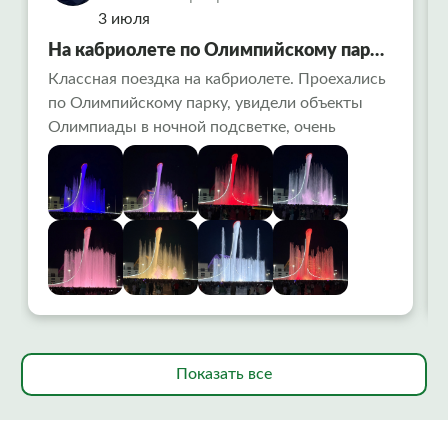
3 июля
На кабриолете по Олимпийскому парку
в Сочи
Классная поездка на кабриолете. Проехались
по Олимпийскому парку, увидели объекты
Олимпиады в ночной подсветке, очень
красиво. Заехали на поющие фонтаны-
вообще огонь ! Алексей водитель рассказал
много интересного. Советую попробовать
всем!
Показать все