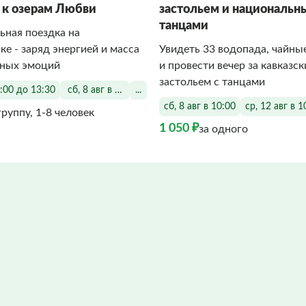
 к озерам Любви
застольем и националь
танцами
ьная поездка на
е - заряд энергией и масса
Увидеть 33 водопада, чайны
ных эмоций
и провести вечер за кавказс
застольем с танцами
9:00 до 13:30
сб, 8 авг в 12:30
...
сб, 8 авг в 10:00
ср, 12 авг в 1
группу, 1-8 человек
1 050 ₽
за одного