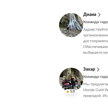
объектов Сол
Диана
Команда гид
Здравствуйте
организованн
достопримеча
Обеспечиваем
выбираете ка
Захар
Команда гид
Мы предлагае
Honda Gold W
5.0
природой. Ис