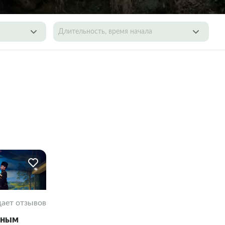
Длительность, время начала
ает отзывов
нным