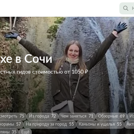
хе в Сочи
астных гидов
стоимостью от 1050 ₽
смотреть
75
Из города
72
Чем заняться
71
Обзорные
69
И
норамы
57
На природу за город
55
Каньоны и ущелья
55
Акт
оляны
35
Ещё