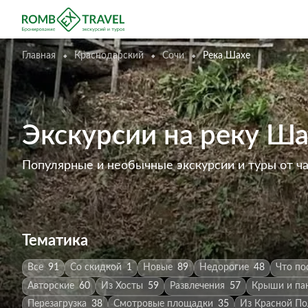
Главная
Краснодарский
Сочи
Река Шахе
Экскурсии на реку Ша
Популярные и необычные экскурсии и туры от ч
Тематика
Все
91
Со скидкой
1
Новые
89
Недорогие
48
Что по
Авторские
60
Из Хосты
59
Развлечения
57
Крыши и па
Перезагрузка
38
Смотровые площадки
35
Из Красной П