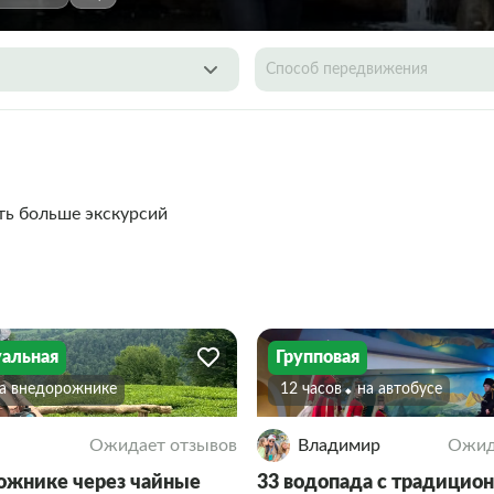
Способ передвижения
ть больше экскурсий
альная
Групповая
На внедорожнике
12 часов
На автобусе
Ожидает отзывов
Владимир
Ожид
ожнике через чайные
33 водопада с традицио