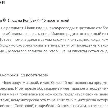
чи
ов
1 год на Rombex
45 посетителей
на результат. Наши гиды и экскурсоводы тщательно отобра
 незабываемые впечатления. Именно ради этого каждый из в
 Готовы помочь даже в самых сложных ситуациях: когда ком
обходимо скорректировать впечатления от проведенных экс
ми. Делаем всё возможное, чтобы наши клиенты остались 
на Rombex
13 посетителей
! Меня зовут Николай, и уже более 40 лет основным предме
рономия. Мое первое образование имеет прямое отношение 
емя у меня появилась возможность поделиться своими знан
 теми, кому интересна эта тема. Мне также интересна истор
ийской (Советской) и зарубежной космонавтики, в том числе