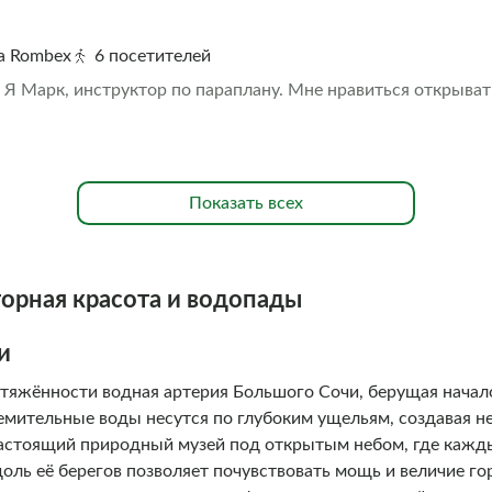
на Rombex
6 посетителей
 Я Марк, инструктор по параплану. Мне нравиться открыва
Показать всех
горная красота и водопады
и
тяжённости водная артерия Большого Сочи, берущая начало
ремительные воды несутся по глубоким ущельям, создавая 
астоящий природный музей под открытым небом, где кажд
оль её берегов позволяет почувствовать мощь и величие го