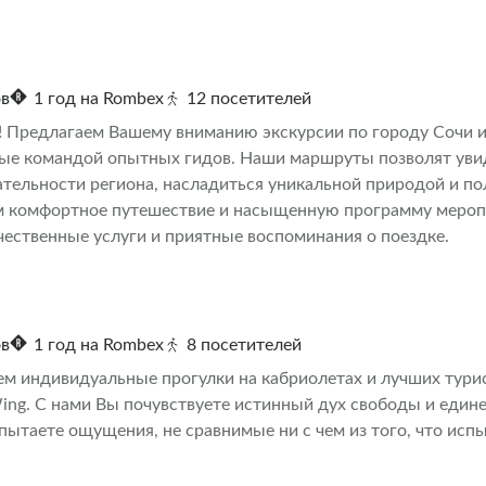
нечной системы. С радостью расскажу множество интересн
ов
1 год на Rombex
12 посетителей
! Предлагаем Вашему вниманию экскурсии по городу Сочи и
ые командой опытных гидов. Наши маршруты позволят уви
тельности региона, насладиться уникальной природой и пол
 комфортное путешествие и насыщенную программу меропр
чественные услуги и приятные воспоминания о поездке.
ов
1 год на Rombex
8 посетителей
м индивидуальные прогулки на кабриолетах и лучших тури
ing. С нами Вы почувствуете истинный дух свободы и еди
пытаете ощущения, не сравнимые ни с чем из того, что исп