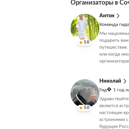
Организаторы в Со
Антон
Команда гид
Мы нацелены 
подарить вам
5.0
путешествие.
или когда не
организатора
за вами
Николай
Гид
1 год 
Здравствуйте
является аст
5.0
настоящее вр
астрономии с
будущее Росс