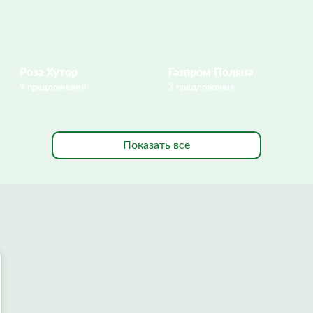
Роза Хутор
Газпром Поляна
9 предложений
3 предложения
Показать все