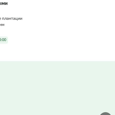
ными
е плантации
ким
0:00