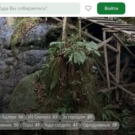
Войти
з Адлера
66
Из Сириуса
65
За городом
60
ивные
50
Горы
49
Куда сходить
47
Однодневные
39