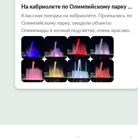
На кабриолете по Олимпийскому парку в
Сочи
Классная поездка на кабриолете. Проехались по
Олимпийскому парку, увидели объекты
Олимпиады в ночной подсветке, очень красиво.
Заехали на поющие фонтаны- вообще огонь !
Алексей водитель рассказал много
интересного. Советую попробовать всем!