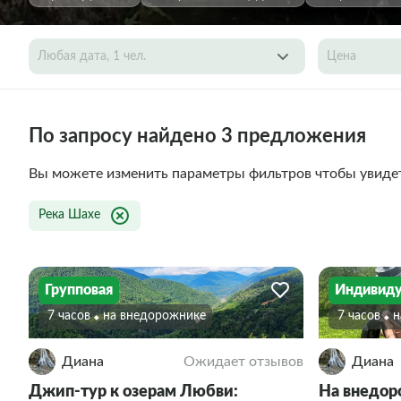
Любая дата, 1 чел.
Цена
По запросу найдено 3 предложения
Вы можете изменить параметры фильтров чтобы увиде
Река Шахе
Групповая
Индивиду
7 часов
На внедорожнике
7 часов
Диана
Ожидает отзывов
Диана
Джип-тур к озерам Любви:
На внедор