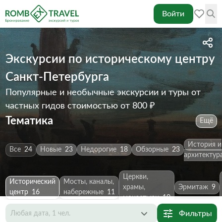
Войти
Экскурсии по историческому центру
Санкт-Петербурга
Популярные и необычные экскурсии и туры от
частных гидов
стоимостью от 800 ₽
Тематика
Ещё
История и
Все
24
Новые
23
Недорогие
18
Обзорные
23
архитектур
Церкви,
Исторический
Мосты, каналы,
храмы,
Эрмитаж
9
центр
16
набережные
11
монастыри
10
Фильтры
Любая дата, 1 чел.