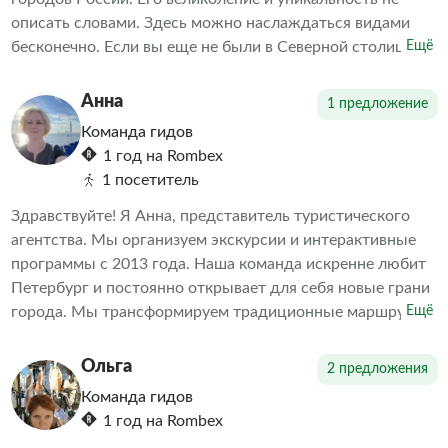
описать словами. Здесь можно наслаждаться видами
бесконечно. Если вы еще не были в Северной столице
Ещё
или хотите узнать о ней больше, мы предлагаем вам
уникальную возможность познакомиться с главными
Анна
1 предложение
достопримечательностями Санкт-Петербурга.
Команда гидов
1 год на Rombex
1 посетитель
Здравствуйте! Я Анна, представитель туристического
агентства. Мы организуем экскурсии и интерактивные
программы с 2013 года. Наша команда искренне любит
Петербург и постоянно открывает для себя новые грани
города. Мы трансформируем традиционные маршруты,
Ещё
демонстрируя то, что удивляет даже местных жителей.
Наша цель — объединить игру и образование. За годы
Ольга
2 предложения
работы мы убедились, что интерактивные туры с играми
Команда гидов
и викторинами интересны не только детям, но и
1 год на Rombex
взрослым.