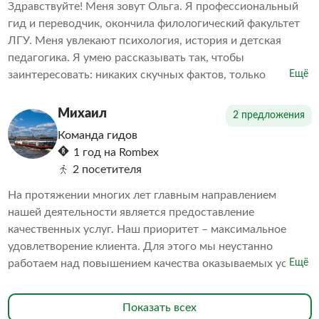
Здравствуйте! Меня зовут Ольга. Я профессиональный
гид и переводчик, окончила филологический факультет
ЛГУ. Меня увлекают психология, история и детская
педагогика. Я умею рассказывать так, чтобы
заинтересовать: никаких скучных фактов, только
Ещё
увлекательные истории и судьбы людей. Понимание
прошлого помогает лучше осознать настоящее.
Михаил
2 предложения
Команда гидов
1 год на Rombex
2 посетителя
На протяжении многих лет главным направлением
нашей деятельности является предоставление
качественных услуг. Наш приоритет – максимальное
удовлетворение клиента. Для этого мы неустанно
работаем над повышением качества оказываемых услуг.
Ещё
В частности, мы постоянно поддерживаем превосходное
состояние наших судов. В исправности содержатся
Показать всех
средства безопасности. Наш персонал обладает высокой