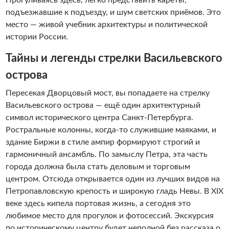
Прогуливаясь здесь, легко представить кареты,
подъезжавшие к подъезду, и шум светских приёмов. Это
место — живой учебник архитектуры и политической
истории России.
Тайны и легенды стрелки Васильевского
острова
Пересекая Дворцовый мост, вы попадаете на стрелку
Васильевского острова — ещё один архитектурный
символ исторического центра Санкт-Петербурга.
Ростральные колонны, когда-то служившие маяками, и
здание Биржи в стиле ампир формируют строгий и
гармоничный ансамбль. По замыслу Петра, эта часть
города должна была стать деловым и торговым
центром. Отсюда открывается один из лучших видов на
Петропавловскую крепость и широкую гладь Невы. В XIX
веке здесь кипела портовая жизнь, а сегодня это
любимое место для прогулок и фотосессий. Экскурсия
по историческому центру будет неполной без рассказа о