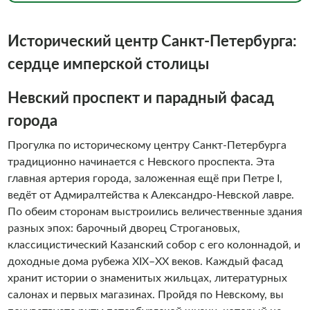
квалификацией. Всё это в совокупности делает ваше
пребывание на борту наших судов комфортным и
Исторический центр Санкт-Петербурга:
безопасным. Мы знаем, что речные прогулки - это
незабываемое развлечение, которое сильно отличается
сердце имперской столицы
от других видов транспорта свежим воздухом и
недоступными ранее видами на достопримечательности
Невский проспект и парадный фасад
города с воды. Мы знаем, что речные прогулки - это
города
незабываемое удовольствие, поэтому водные прогулки с
командой «Алые паруса» обязан себе позволить каждый
Прогулка по историческому центру Санкт-Петербурга
гость Санкт- Петербурга. И, конечно, каждый житель
традиционно начинается с Невского проспекта. Эта
города должен периодически баловать себя ими. Добро
главная артерия города, заложенная ещё при Петре I,
пожаловать на борт!
ведёт от Адмиралтейства к Александро-Невской лавре.
По обеим сторонам выстроились величественные здания
разных эпох: барочный дворец Строгановых,
классицистический Казанский собор с его колоннадой, и
доходные дома рубежа XIX–XX веков. Каждый фасад
хранит истории о знаменитых жильцах, литературных
салонах и первых магазинах. Пройдя по Невскому, вы