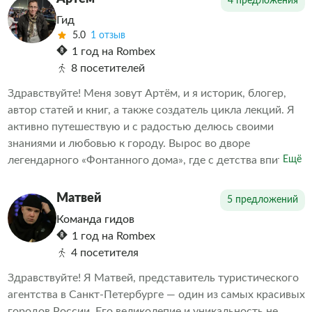
4 предложения
Гид
5.0
1 отзыв
1 год на Rombex
8 посетителей
Здравствуйте! Меня зовут Артём, и я историк, блогер,
автор статей и книг, а также создатель цикла лекций. Я
активно путешествую и с радостью делюсь своими
знаниями и любовью к городу. Вырос во дворе
легендарного «Фонтанного дома», где с детства впитал
Ещё
дух старого Петербурга. Теперь я с удовольствием
передаю эту любовь и свои знания всем, кто
Матвей
5 предложений
интересуется историей и культурой нашего прекрасного
Команда гидов
города.
1 год на Rombex
4 посетителя
Здравствуйте! Я Матвей, представитель туристического
агентства в Санкт-Петербурге — один из самых красивых
городов России. Его великолепие и уникальность не